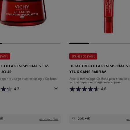
 L'ÂGE
SIGNES DE L'ÂGE
V COLLAGEN SPECIALIST 16
LIFTACTIV COLLAGEN SPECIALIST
E JOUR
YEUX SANS PARFUM
e pour le visage avec technologie Co-bond
Avec la technologie Co-Bond pour stimuler et
tous les types de collagène de la peau.
4.3
4.6
🎁
-20%
+🎁
en savoir plus
en