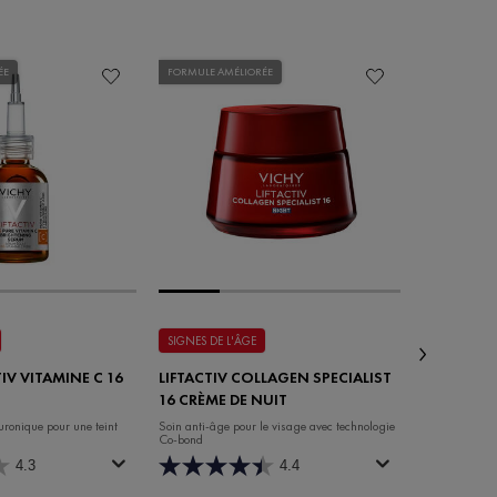
ÉE
FORMULE AMÉLIORÉE
SIGNES DE L'ÂGE
CHUTE DE C
IV VITAMINE C 16
LIFTACTIV COLLAGEN SPECIALIST
DERCOS 
16 CRÈME DE NUIT
FORTIFIA
uronique pour une teint
Soin anti-âge pour le visage avec technologie
Shampooing C
Co-bond
Cheveux (20
4.3
4.4