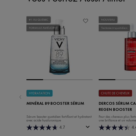
#1 AU QUÉBEC
NOUVEAU
FORMULE AMÉLIORÉE
Traitement quotidien
HYDRATATION
CHUTE DE CHEVEUX
MINÉRAL 89 BOOSTER SÉRUM
DERCOS SÉRUM CAP
REGEN BOOSTER
Sérum booster quotidien fortifiant et hydratant
Pour des cheveux plus forts
avec acide hyaluronique
une brillance et un volume
4.7
4.