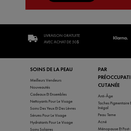
LIVRAISON GRATUITE
AVEC ACHAT
DE 50$
Footer navigation
SOINS DE LA PEAU
PAR
PRÉOCCUPAT
Meilleurs Vendeurs
CUTANÉE
Nouveautés
Cadeaux Et Ensembles
Anti-Âge
Nettoyants Pour Le Visage
Taches Pigmentaire E
Inégal
Soins Des Yeux Et Des Lèvres
Peau Terne
Sérums Pour Le Visage
Acné
Hydratants Pour Le Visage
Ménopause Et Post-
Soins Solaires