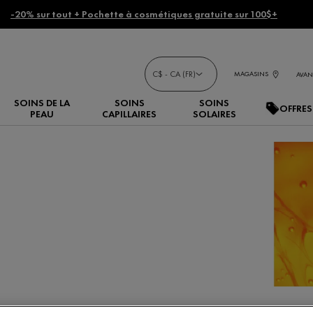
-20% sur tout + Pochette à cosmétiques gratuite sur 100$+
C$ - CA (FR)
MAGASINS
AVAN
SOINS DE LA
SOINS
SOINS
OFFRES
PEAU
CAPILLAIRES
SOLAIRES
 à la vitamine C de Vichy.
parence des taches brunes et