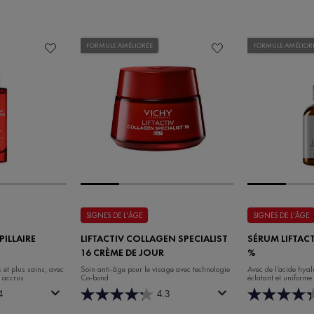
FORMULE AMÉLIORÉE
FORMULE AMÉLIOR
SIGNES DE L'ÂGE
SIGNES DE L'ÂGE
ILLAIRE
LIFTACTIV COLLAGEN SPECIALIST
SÉRUM LIFTACT
16 CRÈME DE JOUR
%
 et plus sains, avec
Soin anti-âge pour le visage avec technologie
Avec de l’acide hyal
 accrus.
Co-bond
éclatant et uniforme
4
4.3