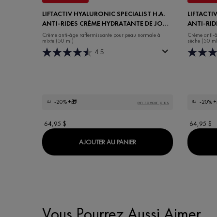
LIFTACTIV HYALURONIC SPECIALIST H.A.
LIFTACTI
ANTI-RIDES CRÈME HYDRATANTE DE JOUR
ANTI-RI
POUR PEAU NORMALE À MIXTE
POUR PE
Crème anti-âge raffermissante pour peau normale à
Crème anti-â
mixte (50 ml)
sèche (50 ml
4.5
-20%
+🎁
-20%
+
en savoir plus
64,95 $
64,95 $
LIFTACTIV HYALURONIC S
AJOUTER AU PANIER
Vous Pourrez Aussi Aimer