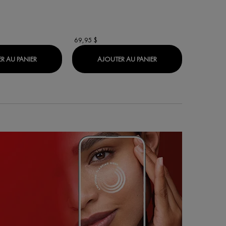
Choix d
69,95 $
24,95 $
CIALIST 16 CRÈME DE JOUR
SÉRUM LIFTACTIV VITAMINE C 16 %
LIFTACTIV COLLAGEN
R AU PANIER
AJOUTER AU PANIER