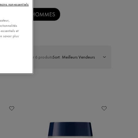
émoins non-essentiels
SOINS POUR HOMMES
sateur,
nctionnalités
essentiels et
n savoir plus
Afficher 6 produits
Sort: