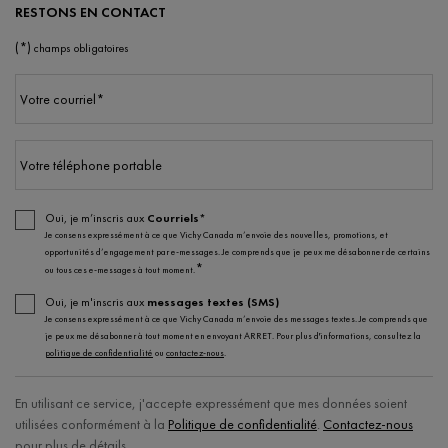
RESTONS EN CONTACT
(*)
champs obligatoires
Votre courriel
*
Votre téléphone portable
Oui, je m’inscris aux
Courriels*
Je consens expressément à ce que Vichy Canada m’envoie des nouvelles, promotions, et
opportunités d’engagement par e-messages. Je comprends que je peux me désabonner de certains
*
ou tous ces e-messages à tout moment.
Oui, je m'inscris aux
messages textes (SMS)
Je consens expressément à ce que Vichy Canada m’envoie des messages textes. Je comprends que
je peux me désabonner à tout moment en envoyant ARRET. Pour plus d'informations, consultez la
politique de confidentialité
ou
contactez-nous
.
En utilisant ce service, j'accepte expressément que mes données soient
utilisées conformément à la
Politique de confidentialité
.
Contactez-nous
pour plus de détails.