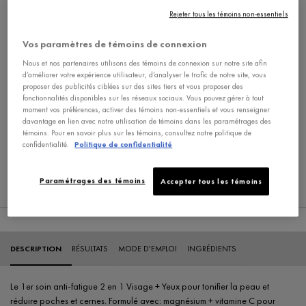
Rejeter tous les témoins non-essentiels
Achetez-le avec
Vos paramètres de témoins de connexion
Nous et nos partenaires utilisons des témoins de connexion sur notre site afin
d’améliorer votre expérience utilisateur, d’analyser le trafic de notre site, vous
VICHY HOMME SENSI BAUME
proposer des publicités ciblées sur des sites tiers et vous proposer des
Soin Visage
fonctionnalités disponibles sur les réseaux sociaux. Vous pouvez gérer à tout
moment vos préférences, activer des témoins non-essentiels et vous renseigner
3.9
davantage en lien avec notre utilisation de témoins dans les paramétrages des
témoins. Pour en savoir plus sur les témoins, consultez notre politique de
confidentialité.
Politique de confidentialité
Ajouter Au Panier
37,95 $
VICHY HOMME SENSI BA
Paramétrages des témoins
Accepter tous les témoins
PDP Tabs
DESCRIPTION
RÉSULTATS
MODE D'EMPLOI
INGRÉDIENTS
Le 1er soin anti-fatigue 2 en 1 Visage + Yeux pour tonifier la peau et
réduire poches et cernes. Formulé avec: magnésium + vitamine C pour