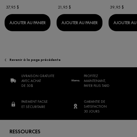
37,95 $
21,95 $
39,95 $
VICHY HOMME SENSI BAUME
VICHY HOMME MOU
AJOUTER AU PANIER
AJOUTER AU PANIER
AJOUTER AU 
Revenir à la page précédente
LIVRAISON GRATUITE
PROFITEZ
AVEC ACHAT
MAINTENANT,
DE 50$
PAYER PLUS TARD
PAIEMENT FACILE
GARANTIE DE
SATISFACTION
ET SÉCURITAIRE
30 JOURS
Footer navigation
RESSOURCES