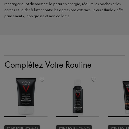
recharger quotidiennement la peau en énergie, réduire les poches et les
cernes et l'aider à lutter contre les agressions externes. Texture fluide « effet
pansement », non grasse et non collante.
PDP Section Routine
Complétez Votre Routine
SOINS POUR HOMMES
SOINS POUR HOMMES
SOINS POUR