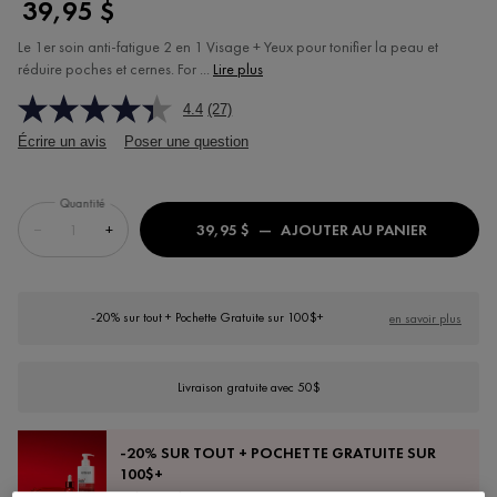
39,95 $
Le 1er soin anti-fatigue 2 en 1 Visage + Yeux pour tonifier la peau et
réduire poches et cernes. For ...
Lire plus
4.4
(27)
Écrire un avis
Poser une question
Quantité
−
+
39,95 $
―
AJOUTER AU PANIER
VICHY H
-20% sur tout + Pochette Gratuite sur 100$+
en savoir plus
Livraison gratuite avec 50$
-20% SUR TOUT + POCHETTE GRATUITE SUR
100$+
Rabais appliqué au panier