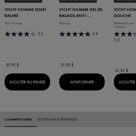
VICHY HOMME SENSI
VICHY HOMME GEL DE
VICHY HO
BAUME
RASAGE ANTI-
DOUCHE
IRRITATION
Soin Visage
Rasage
Nettoyant pour 
Cheveux
3.9
4.8
3.3
37,95 $
21,95 $
21,95 $
VICHY HOMME SENSI BAUME
WHEN THE VICHY HOM
AJOUTER AU PANIER
M'INFORMER
AJOUTER 
Évaluations
COMMENTAIRES
QUESTIONS & RÉPONSES