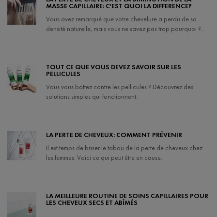
MASSE CAPILLAIRE: C'EST QUOI LA DIFFERENCE?
vous êtes aux prises avec la chute de cheveux ou l’amincissement de votre
chevelure, sachez qu’il existe une solution. Poursuivez votre lecture pour
Vous avez remarqué que votre chevelure a perdu de sa
découvrez des façons de fortifier votre chevelure et d’améliorer sa santé
densité naturelle, mais vous ne savez pas trop pourquoi ?
globale pour un cycle de croissance optimal.
Ici, nous expliquons la différence entre la perte de cheveux
et la diminution de la masse capillaire.
Creation Date:
Update Date:
07 févr. 2024
TOUT CE QUE VOUS DEVEZ SAVOIR SUR LES
PELLICULES
Vous vous battez contre les pellicules ? Découvrez des
solutions simples qui fonctionnent.
Creation Date:
Update Date:
12 nov. 2024
LA PERTE DE CHEVEUX: COMMENT PRÉVENIR
Il est temps de briser le tabou de la perte de cheveux chez
les femmes. Voici ce qui peut être en cause.
Creation Date:
Update Date:
10 avr. 2025
LA MEILLEURE ROUTINE DE SOINS CAPILLAIRES POUR
LES CHEVEUX SECS ET ABÎMÉS