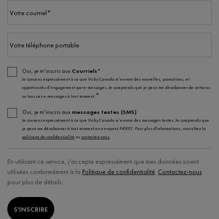
Votre courriel
*
Votre téléphone portable
Oui, je m’inscris aux
Courriels*
Je consens expressément à ce que Vichy Canada m’envoie des nouvelles, promotions, et
opportunités d’engagement par e-messages. Je comprends que je peux me désabonner de certains
*
ou tous ces e-messages à tout moment.
Oui, je m'inscris aux
messages textes (SMS)
Je consens expressément à ce que Vichy Canada m’envoie des messages textes. Je comprends que
je peux me désabonner à tout moment en envoyant ARRET. Pour plus d'informations, consultez la
politique de confidentialité
ou
contactez-nous
.
En utilisant ce service, j'accepte expressément que mes données soient
utilisées conformément à la
Politique de confidentialité
.
Contactez-nous
pour plus de détails.
S'INSCRIRE