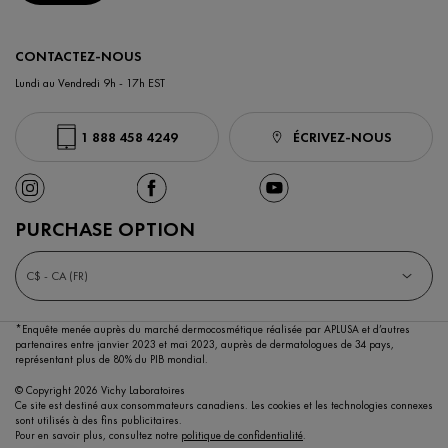
CONTACTEZ-NOUS
Lundi au Vendredi 9h - 17h EST
1 888 458 4249
ÉCRIVEZ-NOUS
PURCHASE OPTION
C$ - CA (FR)
*Enquête menée auprès du marché dermocosmétique réalisée par APLUSA et d’autres
partenaires entre janvier 2023 et mai 2023,
auprès de dermatologues de 34 pays,
représentant plus de 80% du PIB mondial.
© Copyright 2026 Vichy Laboratoires
Ce site est destiné aux consommateurs canadiens. Les cookies et les technologies connexes
sont utilisés à des fins publicitaires.
Pour en savoir plus, consultez notre
politique de confidentialité
.