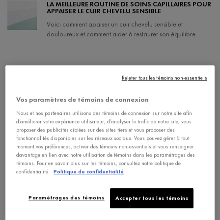
LA MEILLEURE ROUTINE DE SOINS CAPILLAIRES POUR
s'agir d'un cuir chevelu sec.
APPAISER LE CUIR CHEVELU SENSIBLE
Voici comment apaiser un cuir chevelu sensible et
douloureux et comment aider à restaurer son équilibre
Creation Date:
Update Date:
25 sept. 2024
COMMENT RAVIVER LES CHEVEUX SECS ET ABÎMÉS
Rejeter tous les témoins non-essentiels
Des pointes fourchues aux cheveux secs, voici comment
prévenir et traiter les types de dommages les plus fréquents.
Vos paramètres de témoins de connexion
Nous et nos partenaires utilisons des témoins de connexion sur notre site afin
Creation Date:
Update Date:
25 sept. 2024
d’améliorer votre expérience utilisateur, d’analyser le trafic de notre site, vous
proposer des publicités ciblées sur des sites tiers et vous proposer des
3 FAÇONS DE LUTTER CONTRE LES CHEVEUX
fonctionnalités disponibles sur les réseaux sociaux. Vous pouvez gérer à tout
CLAIRSEMÉS APRÈS 40
moment vos préférences, activer des témoins non-essentiels et vous renseigner
Si vous avez remarqué que vos cheveux sont devenus plus
davantage en lien avec notre utilisation de témoins dans les paramétrages des
témoins. Pour en savoir plus sur les témoins, consultez notre politique de
fins ces dernières années, vous n'êtes pas seul. Les
confidentialité.
Politique de confidentialité
dommages liés au style, à l'âge et aux changements
hormonaux conduisent souvent à des cheveux plus fins ou
Creation Date:
Update Date:
25 sept. 2024
plus faibles à l'approche de la quarantaine, mais vous
Paramétrages des témoins
Accepter tous les témoins
pouvez apporter quelques modifications clés pour réduire
l'impact visible.