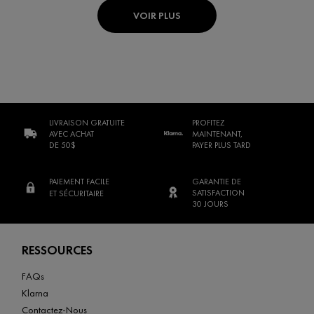
VOIR PLUS
LIVRAISON GRATUITE
PROFITEZ
AVEC ACHAT
MAINTENANT,
DE 50$
PAYER PLUS TARD
PAIEMENT FACILE
GARANTIE DE
SATISFACTION
ET SÉCURITAIRE
30 JOURS
Footer navigation
RESSOURCES
FAQs
Klarna
Contactez-Nous