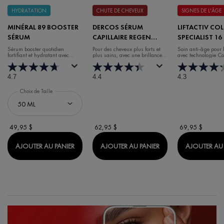
HYDRATATION
CHUTE DE CHEVEUX
SIGNES DE L'ÂGE
MINÉRAL 89 BOOSTER
DERCOS SÉRUM
LIFTACTIV CO
SÉRUM
CAPILLAIRE REGEN
SPECIALIST 16
BOOSTER
DE JOUR
Sérum booster quotidien
Pour des cheveux plus forts et
Soin anti-âge pour 
fortifiant et hydratant avec
plus sains, avec une brillance et
avec technologie C
acide hyaluronique
un volume accrus.
4.7
4.4
4.3
Choix de Taille
49,95 $
62,95 $
69,95 $
MINÉRAL 89 BOOSTER SÉRUM
DERCOS SÉRUM CAP
AJOUTER AU PANIER
AJOUTER AU PANIER
AJOUTER AU 