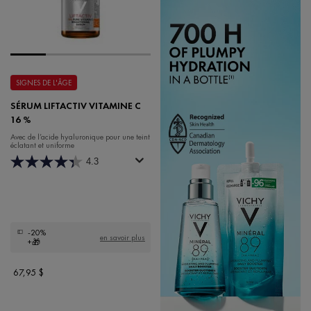
SIGNES DE L'ÂGE
SÉRUM LIFTACTIV VITAMINE C
16 %
Avec de l’acide hyaluronique pour une teint
éclatant et uniforme
4.3
-20%
en savoir plus
+🎁
67,95 $