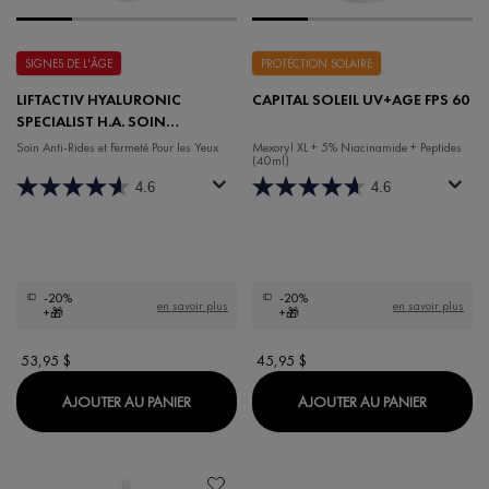
SIGNES DE L'ÂGE
PROTECTION SOLAIRE
LIFTACTIV HYALURONIC
CAPITAL SOLEIL UV+AGE FPS 60
SPECIALIST H.A. SOIN
CONTOUR DES YEUX ANTI-
Soin Anti-Rides et Fermeté Pour les Yeux
Mexoryl XL + 5% Niacinamide + Peptides
(40ml)
RIDES
4.6
4.6
-20%
-20%
en savoir plus
en savoir plus
+🎁
+🎁
53,95 $
45,95 $
LIFTACTIV HYALURONIC SPECIALIST H.A. 
CAPITAL
AJOUTER AU PANIER
AJOUTER AU PANIER