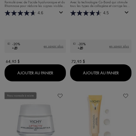
CRÈME HYDRATANTE DE NUIT
Formulé avec de l'acide hyaluronique et du
Avec la technologie Co-Bond qui stimule
Rhamnose pour réduire les signes visibles
tous les types de collagène et corrige les
de l'âge.
signes de l'âge
4.6
4.5
-20%
-20%
en savoir plus
en savoir plus
+🎁
+🎁
64,95 $
72,95 $
LIFTACTIV HYALURONIC SPECIALIST H.A. 
LIFTACT
AJOUTER AU PANIER
AJOUTER AU PANIER
Peau normale à mixte