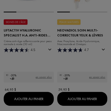
SIGNES DE L'ÂGE
PEAUX MATURES
LIFTACTIV HYALURONIC
NEOVADIOL SOIN MULTI-
SPECIALIST H.A. ANTI-RIDES
CORRECTEUR YEUX & LÈVRES
CRÈME HYDRATANTE DE JOUR
Crème anti-âge raffermissante pour peau
Avec Proxylane, Acide Hyaluronique,
normale à mixte (50 ml)
Niacinamide et Omégas
POUR PEAU NORMALE À MIXTE
4.5
4.7
-20%
-20%
en savoir plus
en savoir plus
+🎁
+🎁
64,95 $
59,95 $
LIFTACTIV HYALURONIC SPECIALIST H.A.
NEOVADI
AJOUTER AU PANIER
AJOUTER AU PANIER