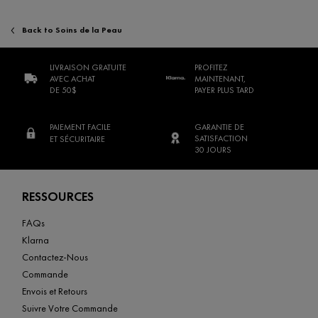
Back to Soins de la Peau
LIVRAISON GRATUITE
PROFITEZ
AVEC ACHAT
MAINTENANT,
DE 50$
PAYER PLUS TARD
PAIEMENT FACILE
GARANTIE DE
SATISFACTION
ET SÉCURITAIRE
30 JOURS
Footer navigation
RESSOURCES
FAQs
Klarna
Contactez-Nous
Commande
Envois et Retours
Suivre Votre Commande