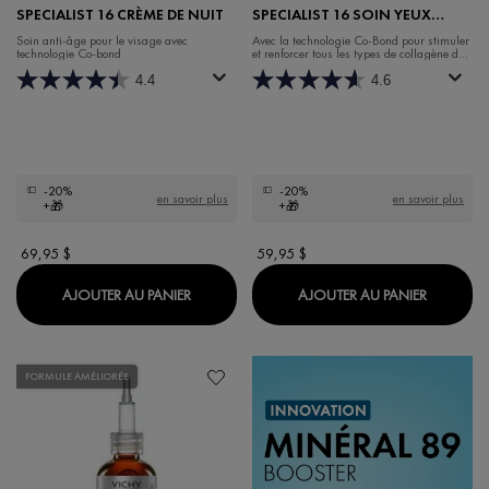
SPECIALIST 16 CRÈME DE NUIT
SPECIALIST 16 SOIN YEUX
SANS PARFUM
Soin anti-âge pour le visage avec
Avec la technologie Co-Bond pour stimuler
technologie Co-bond
et renforcer tous les types de collagène de
la peau.
4.4
4.6
-20%
-20%
en savoir plus
en savoir plus
+🎁
+🎁
69,95 $
59,95 $
LIFTACTIV COLLAGEN SPECIALIST 16 CRÈM
LIFTACT
AJOUTER AU PANIER
AJOUTER AU PANIER
FORMULE AMÉLIORÉE