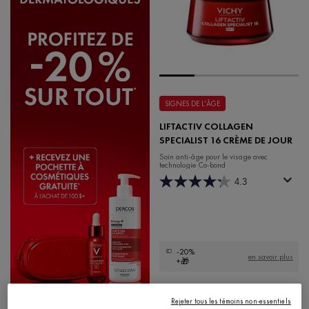
SIGNES DE L'ÂGE
LIFTACTIV COLLAGEN
SPECIALIST 16 CRÈME DE JOUR
Soin anti-âge pour le visage avec
technologie Co-bond
4.3
-20%
en savoir plus
+🎁
69,95 $
Rejeter tous les témoins non-essentiels