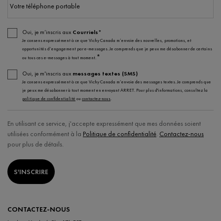
Votre téléphone portable
Oui, je m’inscris aux
Courriels*
Je consens expressément à ce que Vichy Canada m’envoie des nouvelles, promotions, et
opportunités d’engagement par e-messages. Je comprends que je peux me désabonner de certains
*
ou tous ces e-messages à tout moment.
Oui, je m'inscris aux
messages textes (SMS)
Je consens expressément à ce que Vichy Canada m’envoie des messages textes. Je comprends que
je peux me désabonner à tout moment en envoyant ARRET. Pour plus d'informations, consultez la
politique de confidentialité
ou
contactez-nous
.
En utilisant ce service, j'accepte expressément que mes données soient
utilisées conformément à la
Politique de confidentialité
.
Contactez-nous
pour plus de détails.
S'INSCRIRE
CONTACTEZ-NOUS