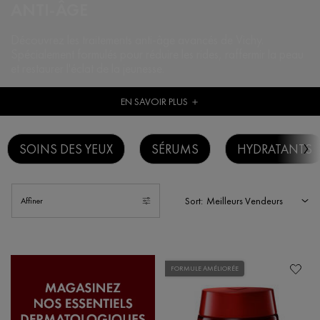
ANTI-ÂGE
Découvrez les traitements anti-âge avancés de Vichy.
Spécialement formulés pour
réduire les rides, raffermir la peau
et restaurer l'éclat de la jeunesse.
EN SAVOIR PLUS
＋
SOINS DES YEUX
SÉRUMS
HYDRATANTS
Sort:
Affiner
Filters menu
FORMULE AMÉLIORÉE