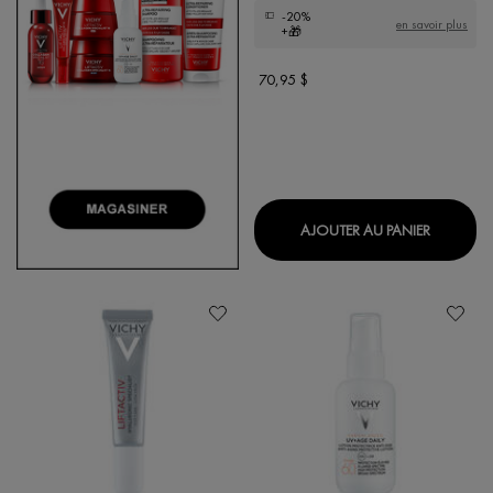
-20%
en savoir plus
+🎁
70,95 $
LIFTACT
AJOUTER AU PANIER