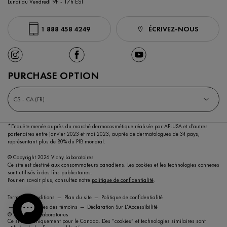
Lundi au Vendredi 9h - 17h EST
1 888 458 4249
ÉCRIVEZ-NOUS
PURCHASE OPTION
C$ - CA (FR)
*Enquête menée auprès du marché dermocosmétique réalisée par APLUSA et d’autres
partenaires entre janvier 2023 et mai 2023,
auprès de dermatologues de 34 pays,
représentant plus de 80% du PIB mondial.
© Copyright 2026 Vichy Laboratoires
Ce site est destiné aux consommateurs canadiens. Les cookies et les technologies connexes
sont utilisés à des fins publicitaires.
Pour en savoir plus, consultez notre
politique de confidentialité
.
Termes et conditions
Plan du site
Politique de confidentialité
Paramétrages des témoins
Déclaration Sur L'Accessibilité
© 2021 Vichy Laboratoires
Ce site est uniquement pour le Canada. Des “cookies” et technologies similaires sont