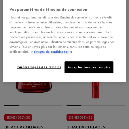
Vos paramètres de témoins de connexion
Nous et nos partenaires utilisons des témoins de connexion sur notre site afin
d’améliorer votre expérience utilisateur, d’analyser le trafic de notre site, vous
proposer des publicités ciblées sur des sites tiers et vous proposer des
LIFTACT
AJOUTER AU PANIER
fonctionnalités disponibles sur les réseaux sociaux. Vous pouvez gérer à tout
moment vos préférences, activer des témoins non-essentiels et vous renseigner
davantage en lien avec notre utilisation de témoins dans les paramétrages des
témoins. Pour en savoir plus sur les témoins, consultez notre politique de
confidentialité.
Politique de confidentialité
FORMULE AMÉLIORÉE
FORMULE AMÉLIORÉE
Paramétrages des témoins
Accepter tous les témoins
SIGNES DE L'ÂGE
SIGNES DE L'ÂGE
LIFTACTIV COLLAGEN
LIFTACTIV COLLAGEN