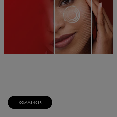
TROUVEZ LES PRODUITS ADAPTÉS À
VOTRE PEAU
SKIN CONSULT AI:
Votre diagnostic expert de la peau
développé avec des dermatologues.
COMMENCER