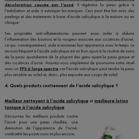
décoloration causée par l’acné
. Il régénère la peau grâce à
l’exfoliation et aide à estomper les marques. Ceci peut être fait avec des
peelings et des traitements à base d’acide salicylique à la maison ou en
clinique.
Ses propriétés anti-inflammatoires peuvent aussi aider à réduire
l’inflammation des boutons et la rougeur associée aux cicatrices d’acné,
ce qui, conséquemment, aide à minimiser leur apparence avec le temps. Le
recours fréquent à l’acide salicylique est un bon ajout à la routine de soins
de la peau quotidienne de la plupart des gens ayant la peau grasse et
des cicatrices d’acné. Assurez-vous simplement de poursuivre votre rituel
avec un
FPS à large spectre
car l’acide salicylique peut rendre la peau
plus sensible au soleil et, donc, plus exposée aux coups de soleil
4. Quels produits contiennent de l’acide salicylique ?
Meilleur nettoyant à l’acide salicylique
et
meilleure lotion
tonique à l’acide salicylique
Découvrez les meilleurs produits contre
l’acné pour une peau clarifiée, une
diminution de l’apparence de l’acné,
combattre les points noirs et plus encore.