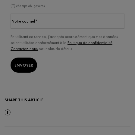
(*)
champs obligatoires
Votre courriel
*
En utilisant ce service, j'accepte expressément que mes données
soient utilisées conformément à la
Politique de confidentialité
.
Contactez-nous
pour plus de détails.
ENVOYER
SHARE THIS ARTICLE
Share On Facebook