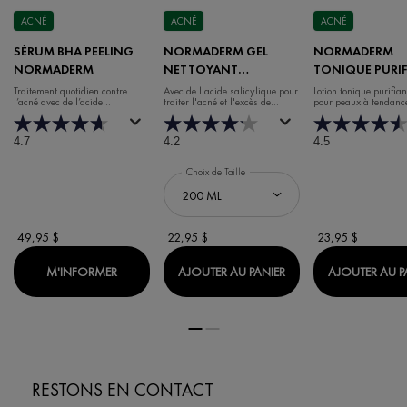
ACNÉ
ACNÉ
ACNÉ
SÉRUM BHA PEELING
NORMADERM GEL
NORMADERM
NORMADERM
NETTOYANT
TONIQUE PURI
PURIFIANT INTENSIF
Traitement quotidien contre
Avec de l'acide salicylique pour
Lotion tonique purifia
l’acné avec de l’acide
traiter l'acné et l'excès de
pour peaux à tendanc
ANTI-ACNÉ
salicylique, de l’acide
sébum
acnéique
glycolique et des probiotiques
4.7
4.2
4.5
Choix de Taille
49,95 $
22,95 $
23,95 $
WHEN THE SÉRUM BHA PEELING NORMADERM IS 
NORMADERM GEL NE
M'INFORMER
AJOUTER AU PANIER
AJOUTER AU P
RESTONS EN CONTACT