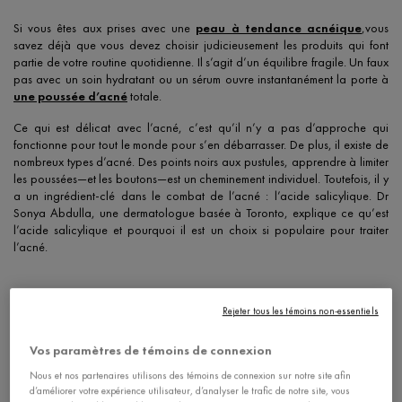
Si vous êtes aux prises avec une
peau à tendance acnéique
,vous
savez déjà que vous devez choisir judicieusement les produits qui font
partie de votre routine quotidienne. Il s’agit d’un équilibre fragile. Un faux
pas avec un soin hydratant ou un sérum ouvre instantanément la porte à
une poussée d’acné
totale.
Ce qui est délicat avec l’acné, c’est qu’il n’y a pas d’approche qui
fonctionne pour tout le monde pour s’en débarrasser. De plus, il existe de
nombreux types d’acné. Des points noirs aux pustules, apprendre à limiter
les poussées—et les boutons—est un cheminement individuel. Toutefois, il y
a un ingrédient-clé dans le combat de l’acné : l’acide salicylique. Dr
Sonya Abdulla, une dermatologue basée à Toronto, explique ce qu’est
l’acide salicylique et pourquoi il est un choix si populaire pour traiter
l’acné.
Rejeter tous les témoins non-essentiels
Vos paramètres de témoins de connexion
Nous et nos partenaires utilisons des témoins de connexion sur notre site afin
d’améliorer votre expérience utilisateur, d’analyser le trafic de notre site, vous