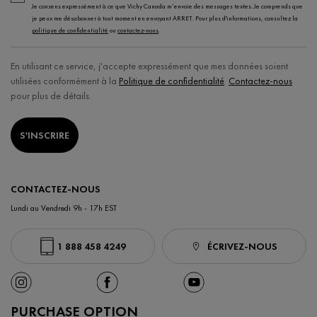
Je consens expressément à ce que Vichy Canada m’envoie des messages textes. Je comprends que
je peux me désabonner à tout moment en envoyant ARRET. Pour plus d'informations, consultez la
politique de confidentialité
ou
contactez-nous
.
En utilisant ce service, j'accepte expressément que mes données soient
utilisées conformément à la
Politique de confidentialité
.
Contactez-nous
pour plus de détails.
S'INSCRIRE
CONTACTEZ-NOUS
Lundi au Vendredi 9h - 17h EST
1 888 458 4249
ÉCRIVEZ-NOUS
PURCHASE OPTION