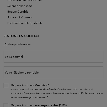
Science Exposome
Beauté Durable
Astuces & Conseils
Dictionnaire d'Ingrédients
RESTONS EN CONTACT
(*)
champs obligatoires
Votre courriel
*
Votre téléphone portable
Oui, je m’inscris aux
Courriels*
Je consens expressément à ce que Vichy Canada m’envoie des nouvelles, promotions, et
opportunités d’engagement par e-messages. Je comprends que je peux me désabonner de certains
*
ou tous ces e-messages à tout moment.
Oui, je m'inscris aux
messages textes (SMS)