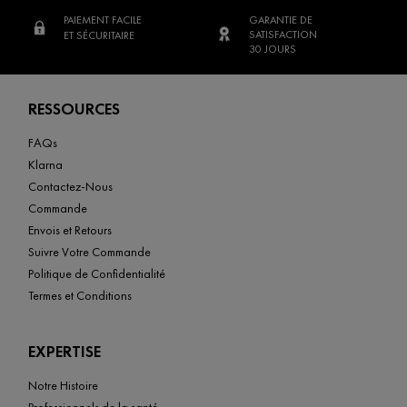
PAIEMENT FACILE
GARANTIE DE
SATISFACTION
ET SÉCURITAIRE
30 JOURS
Footer navigation
RESSOURCES
FAQs
Klarna
Contactez-Nous
Commande
Envois et Retours
Suivre Votre Commande
Politique de Confidentialité
Termes et Conditions
EXPERTISE
Notre Histoire
Professionnels de la santé