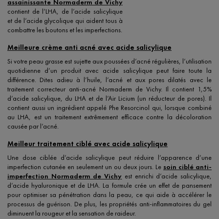
assainissante Normaderm de Vichy
contient de l’LHA, de l’acide salicylique
et de l’acide glycolique qui aident tous à
combattre les boutons et les imperfections.
Meilleure crème anti acné avec acide salicylique
Si votre peau grasse est sujette aux poussées d’acné régulières, l’utilisation
quotidienne d’un produit avec acide salicylique peut faire toute la
différence. Dites adieu à l’huile, l’acné et aux pores dilatés avec le
traitement correcteur anti-acné Normaderm de Vichy. Il contient 1,5%
d’acide salicylique, du LHA et de l’Air Licium (un réducteur de pores). Il
contient aussi un ingrédient appelé Phe Resorcinol qui, lorsque combiné
au LHA, est un traitement extrêmement efficace contre la décoloration
causée par l’acné.
Meilleur traitement ciblé avec acide salicylique
Une dose ciblée d’acide salicylique peut réduire l’apparence d’une
imperfection cutanée en seulement un ou deux jours. Le
soin ciblé anti-
imperfection Normaderm de Vichy
est enrichi d’acide salicylique,
d’acide hyaluronique et de LHA. La formule crée un effet de pansement
pour optimiser sa pénétration dans la peau, ce qui aide à accélérer le
processus de guérison. De plus, les propriétés anti-inflammatoires du gel
diminuent la rougeur et la sensation de raideur.