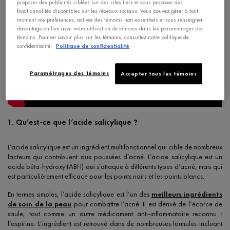
proposer des publicités ciblées sur des sites tiers et vous proposer des
fonctionnalités disponibles sur les réseaux sociaux. Vous pouvez gérer à tout
moment vos préférences, activer des témoins non-essentiels et vous renseigner
davantage en lien avec notre utilisation de témoins dans les paramétrages des
témoins. Pour en savoir plus sur les témoins, consultez notre politique de
confidentialité.
Politique de confidentialité
Paramétrages des témoins
Accepter tous les témoins
1. Qu’est-ce que l’acide salicylique ?
L’acide salicylique est un ingrédient multifonctionnel qui cible de nombreux
facteurs qui contribuent aux poussées d’acné. L’acide salicylique est un
acide bêta-hydroxy (ABH) qui s’attaque à différents types d’acné, mais qui
est particulièrement efficace pour les points noirs et les points blancs.
En termes simples, l’acide salicylique est l’un des
meilleurs ingrédients
de soin de la peau
pour combattre l’acné. Il est dérivé de l’écorce de
saule, tout comme un autre médicament anti-inflammatoire reconnu :
l’aspirine. L’ingrédient est retrouvé dans de nombreuses formules incluant