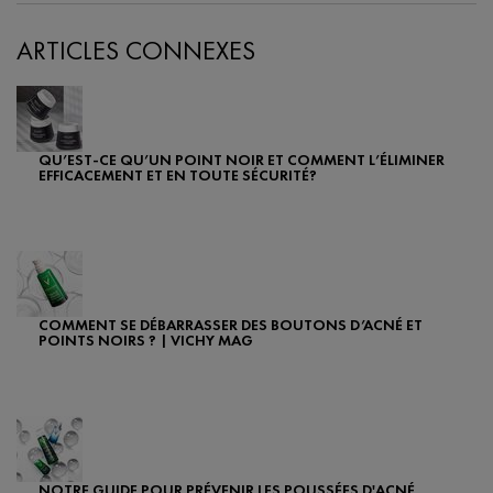
ARTICLES CONNEXES
QU’EST-CE QU’UN POINT NOIR ET COMMENT L’ÉLIMINER
EFFICACEMENT ET EN TOUTE SÉCURITÉ?
Creation Date:
Update Date:
06 févr. 2024
COMMENT SE DÉBARRASSER DES BOUTONS D’ACNÉ ET
POINTS NOIRS ? | VICHY MAG
Creation Date:
Update Date:
08 avr. 2024
NOTRE GUIDE POUR PRÉVENIR LES POUSSÉES D'ACNÉ