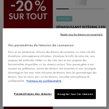
PURIFIANT
DÉMAQUILLANT INTÉGRAL 3 EN
1 PURETÉ THERMALE
Rejeter tous les témoins non-essentiels
Nettoyant, lotion et démaquillant
Vos paramètres de témoins de connexion
4.0
Nous et nos partenaires utilisons des témoins de connexion sur notre site afin
Choix de Taille
d’améliorer votre expérience utilisateur, d’analyser le trafic de notre site, vous
proposer des publicités ciblées sur des sites tiers et vous proposer des
fonctionnalités disponibles sur les réseaux sociaux. Vous pouvez gérer à tout
moment vos préférences, activer des témoins non-essentiels et vous renseigner
-20%
davantage en lien avec notre utilisation de témoins dans les paramétrages des
en savoir plus
+🎁
témoins. Pour en savoir plus sur les témoins, consultez notre politique de
confidentialité.
Politique de confidentialité
25,95 $
Paramétrages des témoins
Accepter tous les témoins