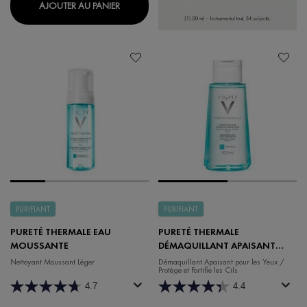
PURETÉ THERMALE EAU MICELLAIRE MINÉR
AJOUTER AU PANIER
PURIFIANT
PURIFIANT
PURETÉ THERMALE EAU
PURETÉ THERMALE
MOUSSANTE
DÉMAQUILLANT APAISANT
POUR LES YEUX
Nettoyant Moussant Léger
Démaquillant Apaisant pour les Yeux /
Protège et Fortifie les Cils
4.7
4.4