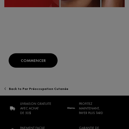
TROUVEZ LES PRODUITS ADAPTÉS À
VOTRE PEAU
SKIN CONSULT AI:
Votre diagnostic expert de la peau
développé avec des dermatologues.
COMMENCER
Back to Par Préoccupation Cutanée
LIVRAISON GRATUITE
PROFITEZ
AVEC ACHAT
MAINTENANT,
DE 50$
PAYER PLUS TARD
PAIEMENT FACILE
GARANTIE DE