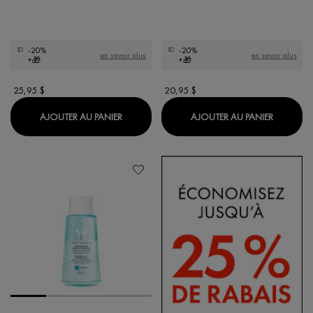
-20%
-20%
en savoir plus
en savoir plus
+🎁
+🎁
25,95 $
20,95 $
PURETÉ THERMALE EAU MOUSSANTE
PURETÉ 
AJOUTER AU PANIER
AJOUTER AU PANIER