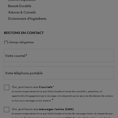
Beauté Durable
Astuces & Conseils
Dictionnaire d'Ingrédients
RESTONS EN CONTACT
(*)
champs obligatoires
Votre courriel
*
Votre téléphone portable
Oui, je m’inscris aux
Courriels*
Je consens expressément à ce que Vichy Canada m’envoie des nouvelles, promotions, et
opportunités d’engagement par e-messages. Je comprends que je peux me désabonner de certains
*
ou tous ces e-messages à tout moment.
Oui, je m'inscris aux
messages textes (SMS)
Je consens expressément à ce que Vichy Canada m’envoie des messages textes. Je comprends que