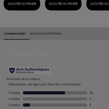
PURETÉ THERMALE EAU MOUSSANTE
PURETÉ THERMALE 
AJOUTER AU PANIER
AJOUTER AU PANIER
AJOUTER AU 
Évaluations
COMMENTAIRES
QUESTIONS & RÉPONSES