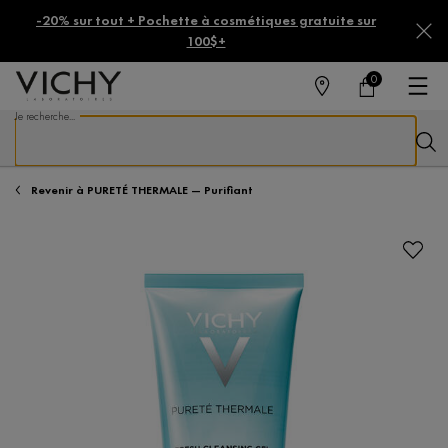
-20% sur tout + Pochette à cosmétiques gratuite sur
100$+
0
MAGASINS
MON
0 PRODUCT IN CA
PANIER
Je recherche...
Reche
Main content
Revenir à PURETÉ THERMALE — Purifiant