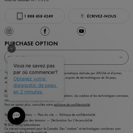
1 888 458 4249
ÉCRIVEZ-NOUS
PURCHASE OPTION
C$ - CA (FR)
*Enquête menée auprès du marché dermocosmétique réalisée par APLUSA et d’autres
partenaires entre janvier 2023 et mai 2023,
auprès de dermatologues de 34 pays,
représentant plus de 80% du PIB mondial.
© Copyright 2026 Vichy Laboratoires
Ce site est destiné aux consommateurs canadiens. Les cookies et les technologies connexes
sont utilisés à des fins publicitaires.
Pour en savoir plus, consultez notre
politique de confidentialité
.
Termes et conditions
Plan du site
Politique de confidentialité
Paramétrages des témoins
Déclaration Sur L'Accessibilité
© 2021 Vichy Laboratoires
Ce site est uniquement pour le Canada. Des “cookies” et technologies similaires sont
utilisées à des fins de publicité.