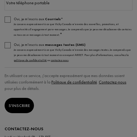
Votre téléphone portable
Oui, je m’inscris aux
Courriels*
Je consens expressément à ce que Vichy Canada m’envoie des nouvelles, promotions, et
opportunités d’engagement par e-messages. Je comprends que je peux me désabonner de certains
*
ou tous ces e-messages à tout moment.
Oui, je m'inscris aux
messages textes (SMS)
Je consens expressément à ce que Vichy Canada m’envoie des messages textes. Je comprends que
je peux me désabonner à tout moment en envoyant ARRET. Pour plus d'informations, consultez la
politique de confidentialité
ou
contactez-nous
.
En utilisant ce service, j'accepte expressément que mes données soient
utilisées conformément à la
Politique de confidentialité
.
Contactez-nous
pour plus de détails.
S'INSCRIRE
CONTACTEZ-NOUS
Lundi au Vendredi 9h - 17h EST