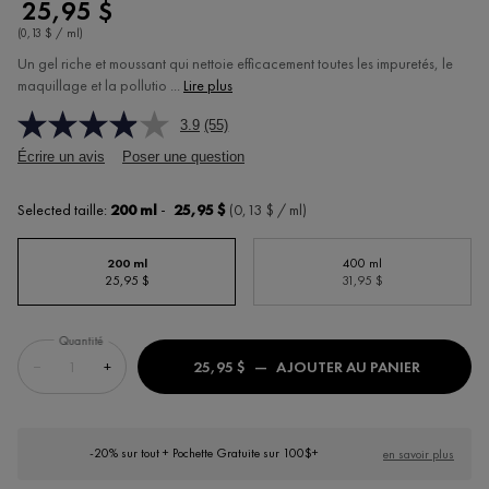
25,95 $
(0,13 $ / ml)
Un gel riche et moussant qui nettoie efficacement toutes les impuretés, le
maquillage et la pollutio ...
Lire plus
3.9
(55)
Écrire un avis
Poser une question
Selected taille:
200 ml
-
25,95 $
(0,13 $ / ml)
200 ml
400 ml
Selected
, 1 of 2
Selected
, 2 of 2
25,95 $
31,95 $
Quantité
−
+
25,95 $
―
AJOUTER AU PANIER
PURETÉ T
-20% sur tout + Pochette Gratuite sur 100$+
en savoir plus