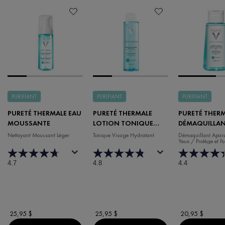
PURIFIANT
PURIFIANT
PURIFIANT
PURETÉ THERMALE EAU
PURETÉ THERMALE
PURETÉ THER
MOUSSANTE
LOTION TONIQUE
DÉMAQUILLA
PERFECTRICE
APAISANT POU
Nettoyant Moussant Léger
Tonique Visage Hydratant
Démaquillant Apais
Yeux / Protège et For
YEUX
Cils
4.7
4.8
4.4
25,95 $
25,95 $
20,95 $