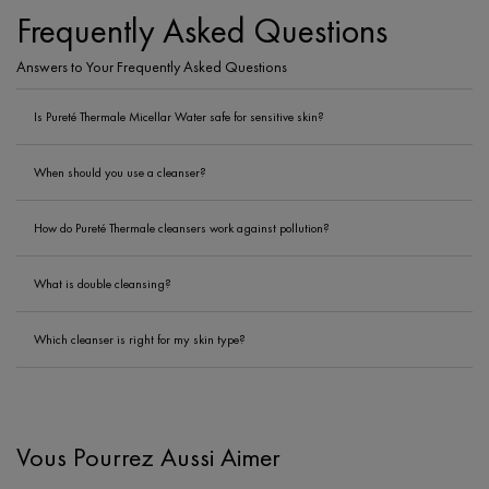
PDP Section FAQ
Frequently Asked Questions
Answers to Your Frequently Asked Questions
Is Pureté Thermale Micellar Water safe for sensitive skin?
When should you use a cleanser?
How do Pureté Thermale cleansers work against pollution?
What is double cleansing?
Which cleanser is right for my skin type?
Vous Pourrez Aussi Aimer
PDP Slot 1 Section