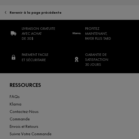
Revenir à la page précédente
LIVRAISON GRATUITE
PROFITEZ
AVEC ACHAT
MAINTENANT,
DE 50$
PAYER PLUS TARD
PAIEMENT FACILE
GARANTIE DE
SATISFACTION
ET SÉCURITAIRE
30 JOURS
Footer navigation
RESSOURCES
FAQs
Klarna
Contactez-Nous
Commande
Envois et Retours
Suivre Votre Commande