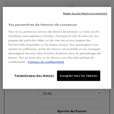
Livraison gratuite avec 50$
Rejeter tous les témoins non-essentiels
-20% SUR TOUT + POCHETTE GRATUITE SUR
Vos paramètres de témoins de connexion
100$+
Nous et nos partenaires utilisons des témoins de connexion sur notre site afin
Rabais appliqué au panier
d’améliorer votre expérience utilisateur, d’analyser le trafic de notre site, vous
proposer des publicités ciblées sur des sites tiers et vous proposer des
fonctionnalités disponibles sur les réseaux sociaux. Vous pouvez gérer à tout
Achetez-le avec
moment vos préférences, activer des témoins non-essentiels et vous renseigner
davantage en lien avec notre utilisation de témoins dans les paramétrages des
témoins. Pour en savoir plus sur les témoins, consultez notre politique de
MINÉRAL 89 BOOSTER SÉRUM
confidentialité.
Politique de confidentialité
Sérum booster quotidien fortifiant et hydratant avec acide
hyaluronique
Paramétrages des témoins
Accepter tous les témoins
4.7
Choix de Taille
Ajouter Au Panier