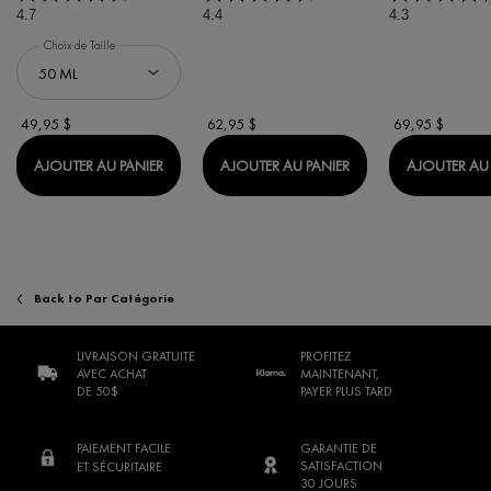
4.7
4.4
4.3
Choix de Taille
49,95 $
62,95 $
69,95 $
MINÉRAL 89 BOOSTER SÉRUM
DERCOS SÉRUM CAP
AJOUTER AU PANIER
AJOUTER AU PANIER
AJOUTER AU 
Back to Par Catégorie
LIVRAISON GRATUITE
PROFITEZ
AVEC ACHAT
MAINTENANT,
DE 50$
PAYER PLUS TARD
PAIEMENT FACILE
GARANTIE DE
SATISFACTION
ET SÉCURITAIRE
30 JOURS