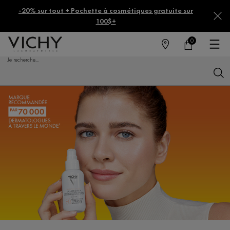
-20% sur tout + Pochette à cosmétiques gratuite sur
100$+
0
MAGASINS
MON
0 PRODUCT IN CA
PANIER
Je recherche...
Reche
Main content