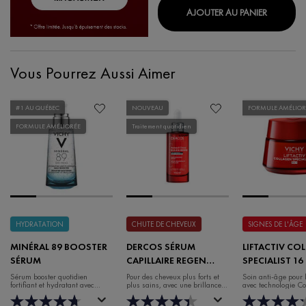
CAPITAL
AJOUTER AU PANIER
Vous Pourrez Aussi Aimer
#1 AU QUÉBEC
NOUVEAU
FORMULE AMÉLIOR
FORMULE AMÉLIORÉE
Traitement quotidien
HYDRATATION
CHUTE DE CHEVEUX
SIGNES DE L'ÂGE
MINÉRAL 89 BOOSTER
DERCOS SÉRUM
LIFTACTIV CO
SÉRUM
CAPILLAIRE REGEN
SPECIALIST 16
BOOSTER
DE JOUR
Sérum booster quotidien
Pour des cheveux plus forts et
Soin anti-âge pour 
fortifiant et hydratant avec
plus sains, avec une brillance et
avec technologie C
acide hyaluronique
un volume accrus.