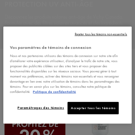
PROTECTION UV ANTI-ÂGE
Découvrez les produits solaires anti-âge de Vichy Canada.
Formulés avec des filtres solaires avancés et des ingrédients
actifs, nos produits protègent
votre peau des rayons
UVA/UVB tout en combattant les signes de l'âge. Offrez à
Rejeter tous les témoins non-essentiels
votre peau une
protection complète tout en ciblant ses besoins.
Vos paramètres de témoins de connexion
Nous et nos partenaires utilisons des témoins de connexion sur notre site afin
Sort:
Affiner
Filters menu
d’améliorer votre expérience utilisateur, d’analyser le trafic de notre site, vous
proposer des publicités ciblées sur des sites tiers et vous proposer des
fonctionnalités disponibles sur les réseaux sociaux. Vous pouvez gérer à tout
moment vos préférences, activer des témoins non-essentiels et vous renseigner
davantage en lien avec notre utilisation de témoins dans les paramétrages des
témoins. Pour en savoir plus sur les témoins, consultez notre politique de
confidentialité.
Politique de confidentialité
Paramétrages des témoins
Accepter tous les témoins