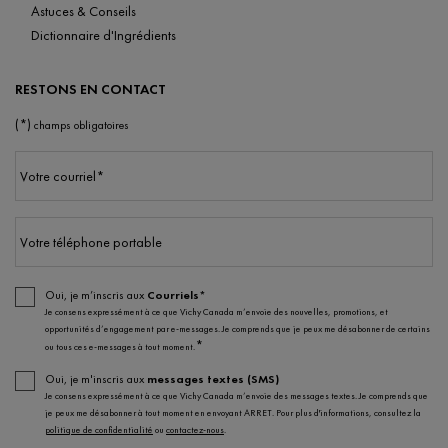
Astuces & Conseils
Dictionnaire d'Ingrédients
RESTONS EN CONTACT
(*)
champs obligatoires
Votre courriel
*
Votre téléphone portable
Oui, je m’inscris aux
Courriels*
Je consens expressément à ce que Vichy Canada m’envoie des nouvelles, promotions, et
opportunités d’engagement par e-messages. Je comprends que je peux me désabonner de certains
*
ou tous ces e-messages à tout moment.
Oui, je m'inscris aux
messages textes (SMS)
Je consens expressément à ce que Vichy Canada m’envoie des messages textes. Je comprends que
je peux me désabonner à tout moment en envoyant ARRET. Pour plus d'informations, consultez la
politique de confidentialité
ou
contactez-nous
.