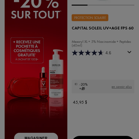
PROTECTION SOLAIRE
CAPITAL SOLEIL UV+AGE FPS 60
Mexoryl XL + 5% Niacinamide + Peptides
(40ml)
4.6
-20%
en savoir plus
+🎁
45,95 $