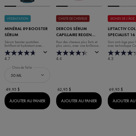
HYDRATATION
CHUTE DE CHEVEUX
SIGNES DE L'ÂGE
MINÉRAL 89 BOOSTER
DERCOS SÉRUM
LIFTACTIV CO
SÉRUM
CAPILLAIRE REGEN
SPECIALIST 16
BOOSTER
DE JOUR
Sérum booster quotidien
Pour des cheveux plus forts et
Soin anti-âge pour 
fortifiant et hydratant avec
plus sains, avec une brillance et
avec technologie C
acide hyaluronique
un volume accrus.
4.7
4.4
4.3
Choix de Taille
49,95 $
62,95 $
69,95 $
MINÉRAL 89 BOOSTER SÉRUM
DERCOS SÉRUM CAP
AJOUTER AU PANIER
AJOUTER AU PANIER
AJOUTER AU 