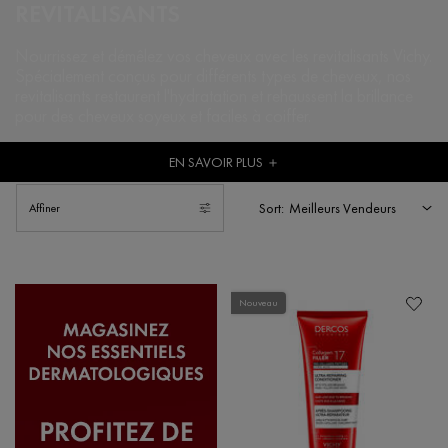
REVITALISANTS
Nourrissez et démêlez vos cheveux avec les revitalisants Vichy.
Spécialement conçus
pour différents types de cheveux, nos
revitalisants restaurent l'hydratation
et rehaussent la brillance
pour des cheveux soyeux et faciles à coiffer.
EN SAVOIR PLUS
＋
Sort:
Affiner
Filters menu
Nouveau