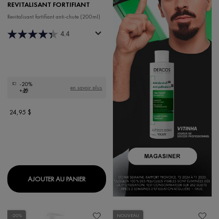
REVITALISANT FORTIFIANT
Revitalisant fortifiant anti-chute (200ml)
4.4
-20%
en savoir plus
+🎁
24,95 $
DERCOS ENERGY+ REVITALISANT FORTIFI
AJOUTER AU PANIER
-20%
NOUVEAU