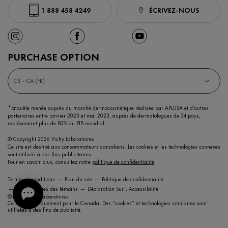
1 888 458 4249
ÉCRIVEZ-NOUS
PURCHASE OPTION
C$ - CA (FR)
*Enquête menée auprès du marché dermocosmétique réalisée par APLUSA et d’autres
partenaires entre janvier 2023 et mai 2023,
auprès de dermatologues de 34 pays,
représentant plus de 80% du PIB mondial.
© Copyright 2026 Vichy Laboratoires
Ce site est destiné aux consommateurs canadiens. Les cookies et les technologies connexes
sont utilisés à des fins publicitaires.
Pour en savoir plus, consultez notre
politique de confidentialité
.
Termes et conditions
Plan du site
Politique de confidentialité
Paramétrages des témoins
Déclaration Sur L'Accessibilité
© 2021 Vichy Laboratoires
Ce site est uniquement pour le Canada. Des “cookies” et technologies similaires sont
utilisées à des fins de publicité.