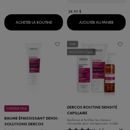
24,95 $
DERCOS ROUTINE ANTIPELLICULAIRE
DERCOS 
ACHETER LA ROUTINE
AJOUTER AU PANIER
-20%
Exclusivité en ligne
DERCOS ROUTINE DENSITÉ
CHEVEUX FINS
CAPILLAIRE
BAUME ÉPAISSISSANT DENSI-
Renforcez et fortifiez les cheveux
clairsemés pour une épaisseur visible.
SOLUTIONS DERCOS