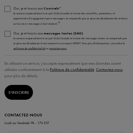
Oui, je m’inscris aux
Courriels*
Je consens expressément à ce que Vichy Canada m’envoie des nouvelles, promotions, et
opportunités d’engagement par e-messages. Je comprends que je peux me désabonner de certains
*
ou tous ces e-messages à tout moment.
Oui, je m'inscris aux
messages textes (SMS)
Je consens expressément à ce que Vichy Canada m’envoie des messages textes. Je comprends que
je peux me désabonner à tout moment en envoyant ARRET. Pour plus d'informations, consultez la
politique de confidentialité
ou
contactez-nous
.
En utilisant ce service, j'accepte expressément que mes données soient
utilisées conformément à la
Politique de confidentialité
.
Contactez-nous
pour plus de détails.
S'INSCRIRE
CONTACTEZ-NOUS
Lundi au Vendredi 9h - 17h EST