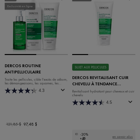
Exclusivité en ligne
DERCOS ROUTINE
SUJET AUX PELLICULES
ANTIPELLICULAIRE
DERCOS REVITALISANT CUIR
Traite les pellicules, cible l’excès de sébum,
les démangeaisons, les squames, les
CHEVELU À TENDANCE
rougeurs et plus.
PELLICULAIRE
4.3
Revitalisant hydratant pour cheveux et cuir
chevelu
4.5
Old price
121,85 $
New price
97,48 $
-20%
en savoir plus
+🎁