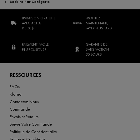
Back to Par Catégorie
LIVRAISON GRATUITE
PROFITEZ
AVEC ACHAT
MAINTENANT,
DE 50$
PAYER PLUS TARD
PAIEMENT FACILE
GARANTIE DE
SATISFACTION
ET SÉCURITAIRE
30 JOURS
Footer navigation
RESSOURCES
FAQs
Klarna
Contactez-Nous
Commande
Envois et Retours
Suivre Votre Commande
Politique de Confidentialité
Termes et Conditions