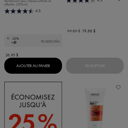
4.3
Revitalisant pour cheveux affinés et
affaiblis (200ml)
4.5
Old price
99,85 $
New price
79,88 $
-20%
en savoir plus
+🎁
26,95 $
BAUME ÉPAISSISSANT DENSI-SOLUTIONS
DERCOS ROU
AJOUTER AU PANIER
EN RUPTURE