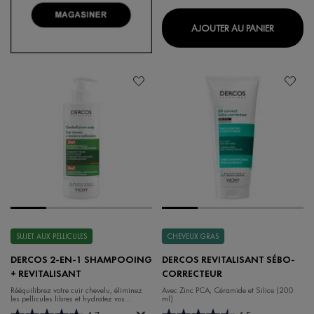
DERCOS 
AJOUTER AU PANIER
SUJET AUX PELLICULES
CHEVEUX GRAS
DERCOS 2-EN-1 SHAMPOOING
DERCOS REVITALISANT SÉBO-
+ REVITALISANT
CORRECTEUR
Rééquilibrez votre cuir chevelu, éliminez
Avec Zinc PCA, Céramide et Silice (200
les pellicules libres et hydratez vos
ml)
cheveux.