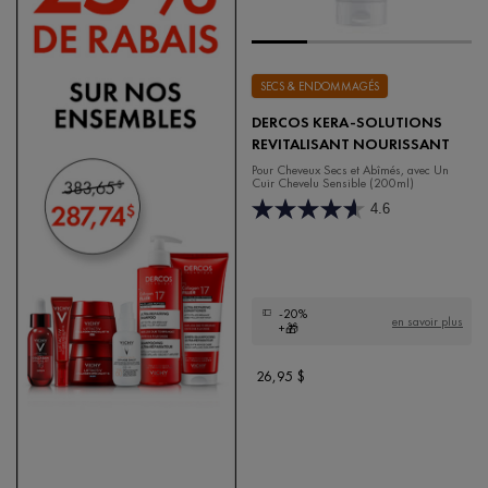
SECS & ENDOMMAGÉS
DERCOS KERA-SOLUTIONS
REVITALISANT NOURISSANT
Pour Cheveux Secs et Abîmés, avec Un
Cuir Chevelu Sensible (200ml)
4.6
-20%
en savoir plus
+🎁
26,95 $