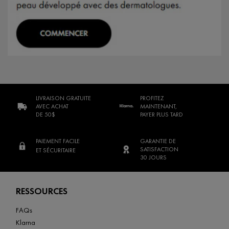
LIVRAISON GRATUITE
PROFITEZ
AVEC ACHAT
MAINTENANT,
DE 50$
PAYER PLUS TARD
PAIEMENT FACILE
GARANTIE DE
SATISFACTION
ET SÉCURITAIRE
30 JOURS
Footer navigation
RESSOURCES
FAQs
Klarna