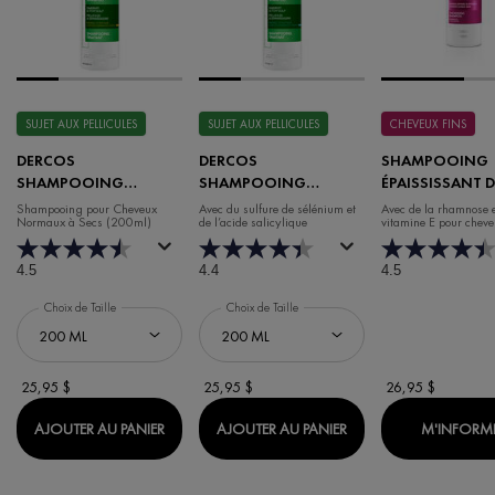
SUJET AUX PELLICULES
SUJET AUX PELLICULES
CHEVEUX FINS
DERCOS
DERCOS
SHAMPOOING
SHAMPOOING
SHAMPOOING
ÉPAISSISSANT D
ANTIPELLICULAIRE
ANTIPELLICULAIRE
SOLUTIONS DE
Shampooing pour Cheveux
Avec du sulfure de sélénium et
Avec de la rhamnose e
Normaux à Secs (200ml)
de l’acide salicylique
vitamine E pour cheveu
CHEVEUX NORMAUX À
CHEVEUX NORMAUX À
affaiblis
SECS
GRAS
4.5
4.4
4.5
Choix de Taille
Choix de Taille
25,95 $
25,95 $
26,95 $
DERCOS SHAMPOOING ANTIPELLICULAIRE CH
DERCOS SHAMPOOIN
AJOUTER AU PANIER
AJOUTER AU PANIER
M'INFORM