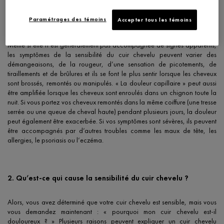
glandes sébacées. À cause de ces facteurs, cette zone est sujette à
l’inflammation, qui peut causer une sensibilité et mener à ces sensations
Paramétrages des témoins
Accepter tous les témoins
douloureuses.
Même si elle n’est généralement pas accompagnée de signes apparents,
les symptômes de la sensibilité du cuir chevelu peuvent varier des
démangeaisons, de la rougeur, d’une sensation de picotements, de
tiraillements et de brûlures et ils se font le plus sentir lorsque les cheveux
sont brossés, remontés ou manipulés. « La douleur capillaire » peut aussi
être amplifiée lorsque les cheveux sont enroulés dans un chignon toute la
nuit. Si vous portez vos cheveux remontés dans la même coiffure (une tresse
serrée ou une queue de cheval haute) pendant plusieurs jours, la douleur
peut également être exacerbée. Si vos symptômes sont sévères, ils peuvent
être accompagnés par d’autres troubles comme les maux de tête, les
allergies, le psoriasis ou l’eczéma.
2. Qu’est-ce qui cause la sensibilité du cuir chevelu ?
Alors, vous avez déterminé que votre cuir chevelu est sensible, mais vous
vous demandez maintenant : « pourquoi mon cuir chevelu est-il
douloureux ? » Plusieurs raisons peuvent expliquer un cuir chevelu