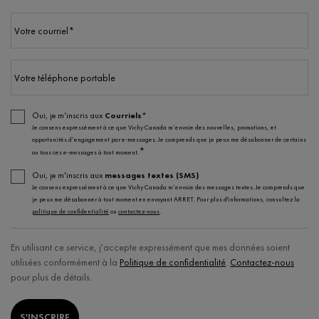
Votre courriel
*
Votre téléphone portable
Oui, je m’inscris aux
Courriels*
Je consens expressément à ce que Vichy Canada m’envoie des nouvelles, promotions, et
opportunités d’engagement par e-messages. Je comprends que je peux me désabonner de certains
*
ou tous ces e-messages à tout moment.
Oui, je m'inscris aux
messages textes (SMS)
Je consens expressément à ce que Vichy Canada m’envoie des messages textes. Je comprends que
je peux me désabonner à tout moment en envoyant ARRET. Pour plus d'informations, consultez la
politique de confidentialité
ou
contactez-nous
.
En utilisant ce service, j'accepte expressément que mes données soient
utilisées conformément à la
Politique de confidentialité
.
Contactez-nous
pour plus de détails.
S'INSCRIRE