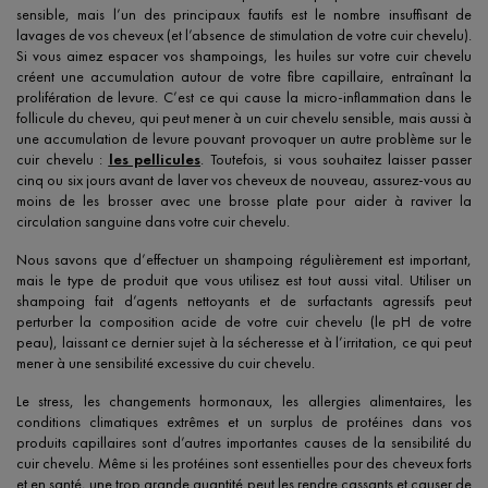
sensible, mais l’un des principaux fautifs est le nombre insuffisant de
lavages de vos cheveux (et l’absence de stimulation de votre cuir chevelu).
Si vous aimez espacer vos shampoings, les huiles sur votre cuir chevelu
créent une accumulation autour de votre fibre capillaire, entraînant la
prolifération de levure. C’est ce qui cause la micro-inflammation dans le
follicule du cheveu, qui peut mener à un cuir chevelu sensible, mais aussi à
une accumulation de levure pouvant provoquer un autre problème sur le
cuir chevelu :
les pellicules
. Toutefois, si vous souhaitez laisser passer
cinq ou six jours avant de laver vos cheveux de nouveau, assurez-vous au
moins de les brosser avec une brosse plate pour aider à raviver la
circulation sanguine dans votre cuir chevelu.
Nous savons que d’effectuer un shampoing régulièrement est important,
mais le type de produit que vous utilisez est tout aussi vital. Utiliser un
shampoing fait d’agents nettoyants et de surfactants agressifs peut
perturber la composition acide de votre cuir chevelu (le pH de votre
peau), laissant ce dernier sujet à la sécheresse et à l’irritation, ce qui peut
mener à une sensibilité excessive du cuir chevelu.
Le stress, les changements hormonaux, les allergies alimentaires, les
conditions climatiques extrêmes et un surplus de protéines dans vos
produits capillaires sont d’autres importantes causes de la sensibilité du
cuir chevelu. Même si les protéines sont essentielles pour des cheveux forts
et en santé, une trop grande quantité peut les rendre cassants et causer de