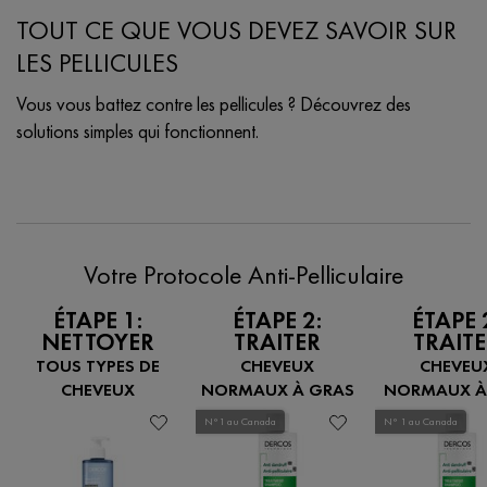
TOUT CE QUE VOUS DEVEZ SAVOIR SUR
LES PELLICULES
Vous vous battez contre les pellicules ? Découvrez des
solutions simples qui fonctionnent.
Creation Date:
Update Date:
12 nov. 2024
Votre Protocole Anti-Pelliculaire
ÉTAPE 1:
ÉTAPE 2:
ÉTAPE 
NETTOYER
TRAITER
TRAIT
TOUS TYPES DE
CHEVEUX
CHEVEU
CHEVEUX
NORMAUX À GRAS
NORMAUX À
N°1 au Canada
N° 1 au Canada