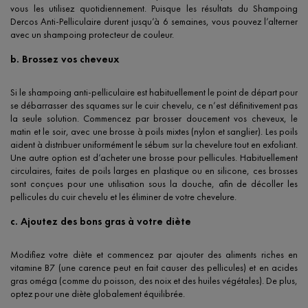
vous les utilisez quotidiennement. Puisque les résultats du Shampoing
Dercos Anti-Pelliculaire durent jusqu’à 6 semaines, vous pouvez l’alterner
avec un shampoing protecteur de couleur.
b. Brossez vos cheveux
Si le shampoing anti-pelliculaire est habituellement le point de départ pour
se débarrasser des squames sur le cuir chevelu, ce n’est définitivement pas
la seule solution. Commencez par brosser doucement vos cheveux, le
matin et le soir, avec une brosse à poils mixtes (nylon et sanglier). Les poils
aident à distribuer uniformément le sébum sur la chevelure tout en exfoliant.
Une autre option est d’acheter une brosse pour pellicules. Habituellement
circulaires, faites de poils larges en plastique ou en silicone, ces brosses
sont conçues pour une utilisation sous la douche, afin de décoller les
pellicules du cuir chevelu et les éliminer de votre chevelure.
c. Ajoutez des bons gras à votre diète
Modifiez votre diète et commencez par ajouter des aliments riches en
vitamine B7 (une carence peut en fait causer des pellicules) et en acides
gras oméga (comme du poisson, des noix et des huiles végétales). De plus,
optez pour une diète globalement équilibrée.