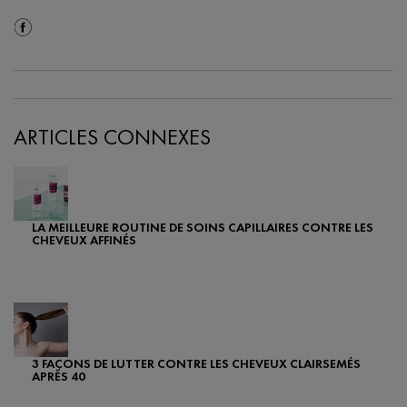
Share On Facebook
ARTICLES CONNEXES
LA MEILLEURE ROUTINE DE SOINS CAPILLAIRES CONTRE LES
CHEVEUX AFFINÉS
Creation Date:
Update Date:
25 sept. 2024
3 FAÇONS DE LUTTER CONTRE LES CHEVEUX CLAIRSEMÉS
APRÈS 40