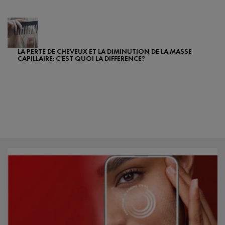
Creation Date:
Update Date:
25 sept. 2024
LA PERTE DE CHEVEUX ET LA DIMINUTION DE LA MASSE
CAPILLAIRE: C'EST QUOI LA DIFFERENCE?
Creation Date:
Update Date:
07 févr. 2024