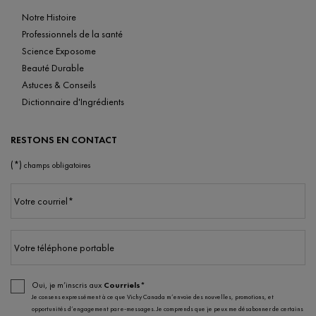
Notre Histoire
Professionnels de la santé
Science Exposome
Beauté Durable
Astuces & Conseils
Dictionnaire d'Ingrédients
RESTONS EN CONTACT
(*)
champs obligatoires
Votre courriel
*
Votre téléphone portable
Oui, je m’inscris aux
Courriels*
Je consens expressément à ce que Vichy Canada m’envoie des nouvelles, promotions, et
opportunités d’engagement par e-messages. Je comprends que je peux me désabonner de certains