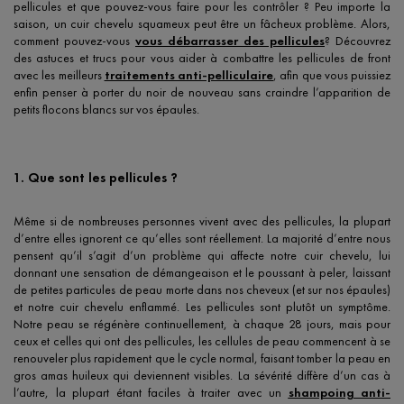
pellicules et que pouvez-vous faire pour les contrôler ? Peu importe la
saison, un cuir chevelu squameux peut être un fâcheux problème. Alors,
comment pouvez-vous
vous débarrasser des pellicules
? Découvrez
des astuces et trucs pour vous aider à combattre les pellicules de front
avec les meilleurs
traitements anti-pelliculaire
, afin que vous puissiez
enfin penser à porter du noir de nouveau sans craindre l’apparition de
petits flocons blancs sur vos épaules.
1. Que sont les pellicules ?
Même si de nombreuses personnes vivent avec des pellicules, la plupart
d’entre elles ignorent ce qu’elles sont réellement. La majorité d’entre nous
pensent qu’il s’agit d’un problème qui affecte notre cuir chevelu, lui
donnant une sensation de démangeaison et le poussant à peler, laissant
de petites particules de peau morte dans nos cheveux (et sur nos épaules)
et notre cuir chevelu enflammé. Les pellicules sont plutôt un symptôme.
Notre peau se régénère continuellement, à chaque 28 jours, mais pour
ceux et celles qui ont des pellicules, les cellules de peau commencent à se
renouveler plus rapidement que le cycle normal, faisant tomber la peau en
gros amas huileux qui deviennent visibles. La sévérité diffère d’un cas à
l’autre, la plupart étant faciles à traiter avec un
shampoing anti-