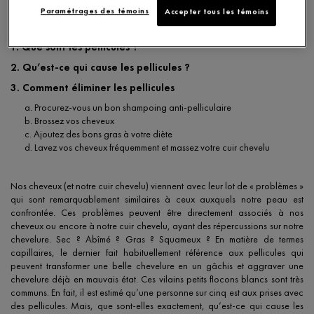
Paramétrages des témoins
Accepter tous les témoins
1. Que sont les pellicules ?
2. Qu’est-ce qui cause les pellicules ?
3. Comment éliminer les pellicules
a. Procurez-vous un bon shampoing anti-pelliculaire
b. Brossez vos cheveux
c. Ajoutez des bons gras à votre diète
d. Lavez vos cheveux fréquemment et massez votre cuir chevelu
Nos cheveux (et notre cuir chevelu) viennent avec leur lot de « problèmes »
qui sont remarquablement similaires à ceux auxquels notre peau est
confrontée. Ces problèmes peuvent être directement associés à nos
cheveux ou encore à notre cuir chevelu, ayant des répercussions sur notre
chevelure. Sec ? Abîmé ? Gras ? Squameux ? En matière de termes
capillaires, le dernier fait habituellement référence aux pellicules qui
peuvent transformer une belle chevelure en un gâchis et aggraver une
chevelure déjà en mauvais état. Ces vilains petits flocons blancs sont très
communs. En fait, il est estimé qu’une personne sur cinq est aux prises avec
des pellicules. Mais, que sont-elles exactement, qu’est-ce qui cause les