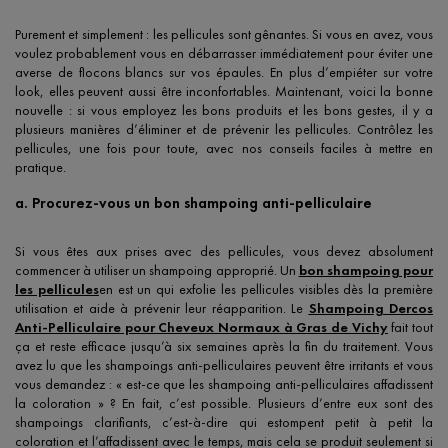
Purement et simplement : les pellicules sont gênantes. Si vous en avez, vous
voulez probablement vous en débarrasser immédiatement pour éviter une
averse de flocons blancs sur vos épaules. En plus d’empiéter sur votre
look, elles peuvent aussi être inconfortables. Maintenant, voici la bonne
nouvelle : si vous employez les bons produits et les bons gestes, il y a
plusieurs manières d’éliminer et de prévenir les pellicules. Contrôlez les
pellicules, une fois pour toute, avec nos conseils faciles à mettre en
pratique.
a. Procurez-vous un bon shampoing anti-pelliculaire
Si vous êtes aux prises avec des pellicules, vous devez absolument
commencer à utiliser un shampoing approprié. Un
bon shampoing pour
les pellicules
en est un qui exfolie les pellicules visibles dès la première
utilisation et aide à prévenir leur réapparition. Le
Shampoing Dercos
Anti-Pelliculaire pour Cheveux Normaux à Gras de Vichy
fait tout
ça et reste efficace jusqu’à six semaines après la fin du traitement. Vous
avez lu que les shampoings anti-pelliculaires peuvent être irritants et vous
vous demandez : « est-ce que les shampoing anti-pelliculaires affadissent
la coloration » ? En fait, c’est possible. Plusieurs d’entre eux sont des
shampoings clarifiants, c’est-à-dire qui estompent petit à petit la
coloration et l’affadissent avec le temps, mais cela se produit seulement si