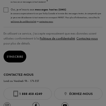
*
ou tous ces e-messages à tout moment.
Oui, je m'inscris aux
messages textes (SMS)
Je consens expressément à ce que Vichy Canada m’envoie des messages textes. Je comprends que
je peux me désabonner à tout moment en envoyant ARRET. Pour plus d'informations, consultez la
politique de confidentialité
ou
contactez-nous
.
En utilisant ce service, j'accepte expressément que mes données soient
utilisées conformément à la
Politique de confidentialité
.
Contactez-nous
pour plus de détails.
S'INSCRIRE
CONTACTEZ-NOUS
Lundi au Vendredi 9h - 17h EST
1 888 458 4249
ÉCRIVEZ-NOUS