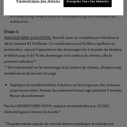
Paramétrages des témoins
Accepter tous les témoins
pour un traitement intensif. Ensuite, pour un traitement d’entretien, suivre
ce protocole de double nettoyage, 1 ou 2 fois par semaine, et utiliser
le shampooing Minéral Doux ou le shampooing Ultra-apaisant les
autres jours.
Étape 3.
MASQUE KERA-SOLUTIONS
, formulé avec un complexe pro-kératine et
de la vitamine B5 fortifiante. Ce revitalisant nourrit la fibre capillaire en
profondeur, répare l’apparence des dommages liés à la perte de kératine
et réduit jusqu’à 63 % des dommages à la surface du cheveu, dès la
première utilisation*.
* Test instrumental sur les dommages à la surface du cheveu, shampooing,
revitalisant et sérum sans rinçage.
Appliquer le revitalisant Kera-Solutions sur les longueurs des cheveux,
jusqu’aux pointes. Masser doucement et laisser agir pendant 2 minutes.
Rincer abondamment.
Par les LABORATOIRES VICHY, marque recommandée par 50 000
dermatologues à travers le monde*.
* Enquête menée auprès du marché dermocosmétique et réalisée par