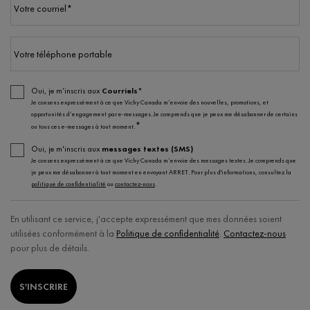
Votre courriel
*
Votre téléphone portable
Oui, je m’inscris aux
Courriels*
Je consens expressément à ce que Vichy Canada m’envoie des nouvelles, promotions, et
opportunités d’engagement par e-messages. Je comprends que je peux me désabonner de certains
*
ou tous ces e-messages à tout moment.
Oui, je m'inscris aux
messages textes (SMS)
Je consens expressément à ce que Vichy Canada m’envoie des messages textes. Je comprends que
je peux me désabonner à tout moment en envoyant ARRET. Pour plus d'informations, consultez la
politique de confidentialité
ou
contactez-nous
.
En utilisant ce service, j'accepte expressément que mes données soient
utilisées conformément à la
Politique de confidentialité
.
Contactez-nous
pour plus de détails.
S'INSCRIRE