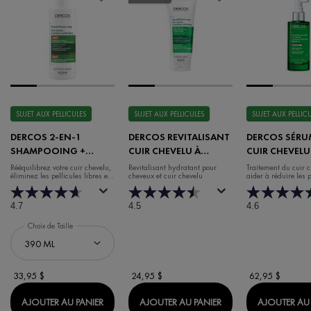
SUJET AUX PELLICULES
SUJET AUX PELLICULES
SUJET AUX PELLIC
DERCOS 2-EN-1
DERCOS REVITALISANT
DERCOS SÉRU
SHAMPOOING +
CUIR CHEVELU À
CUIR CHEVELU
REVITALISANT
TENDANCE
TENDANCE
Rééquilibrez votre cuir chevelu,
Revitalisant hydratant pour
Traitement du cuir 
éliminez les pellicules libres et
cheveux et cuir chevelu
aider à réduire les p
PELLICULAIRE
PELLICULAIRE
hydratez vos cheveux.
libres, l'excès de s
démangeaisons
4.7
4.5
4.6
Choix de Taille
33,95 $
24,95 $
62,95 $
DERCOS 2-EN-1 SHAMPOOING + REVITALISA
DERCOS REVITALISA
AJOUTER AU PANIER
AJOUTER AU PANIER
AJOUTER AU 