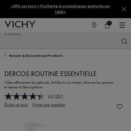
-20% sur tout + Pochette à cosmétiques gratuite sur
100$+
0
MAGASINS
MON
0 PRODUCT IN CA
PANIER
Je recherche...
Reche
Main content
Revenir à Discontinued Products
DERCOS ROUTINE ESSENTIELLE
Ciblez efficacement les pellicules, fortifiez le cuir chevelu, éliminez les squames
et réparez la fibre capillaire.
4.4
(257)
Écrire un avis
Poser une question