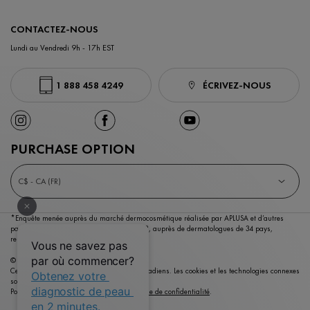
CONTACTEZ-NOUS
Lundi au Vendredi 9h - 17h EST
1 888 458 4249
ÉCRIVEZ-NOUS
PURCHASE OPTION
C$ - CA (FR)
*Enquête menée auprès du marché dermocosmétique réalisée par APLUSA et d’autres
partenaires entre janvier 2023 et mai 2023,
auprès de dermatologues de 34 pays,
représentant plus de 80% du PIB mondial.
© Copyright 2026 Vichy Laboratoires
Ce site est destiné aux consommateurs canadiens. Les cookies et les technologies connexes
sont utilisés à des fins publicitaires.
Pour en savoir plus, consultez notre
politique de confidentialité
.