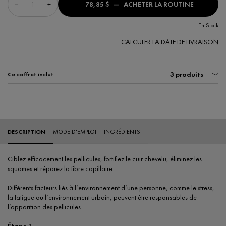
−
+
78,85 $
―
ACHETER LA ROUTINE
DERCOS R
En Stock
CALCULER LA DATE DE LIVRAISON
3 produits
Ce coffret inclut
PDP Tabs
DESCRIPTION
MODE D'EMPLOI
INGRÉDIENTS
Ciblez efficacement les pellicules, fortifiez le cuir chevelu, éliminez les
squames et réparez la fibre capillaire.
Différents facteurs liés à l’environnement d’une personne, comme le stress,
la fatigue ou l’environnement urbain, peuvent être responsables de
l’apparition des pellicules.
Étape 1.