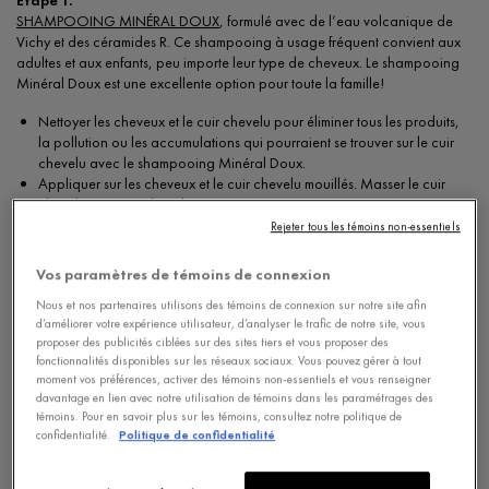
SHAMPOOING MINÉRAL DOUX
, formulé avec de l’eau volcanique de
Vichy et des céramides R. Ce shampooing à usage fréquent convient aux
adultes et aux enfants, peu importe leur type de cheveux. Le shampooing
Minéral Doux est une excellente option pour toute la famille!
Nettoyer les cheveux et le cuir chevelu pour éliminer tous les produits,
la pollution ou les accumulations qui pourraient se trouver sur le cuir
chevelu avec le shampooing Minéral Doux.
Appliquer sur les cheveux et le cuir chevelu mouillés. Masser le cuir
chevelu et rincer abondamment.
Rejeter tous les témoins non-essentiels
Étape 2.
Vos paramètres de témoins de connexion
SHAMPOOING TRAITANT ANTI-PELLICULAIRE
, formulé avec du sélénium
Nous et nos partenaires utilisons des témoins de connexion sur notre site afin
DS et de l’acide salicylique. Ce shampooing cible les pellicules et élimine
d’améliorer votre expérience utilisateur, d’analyser le trafic de notre site, vous
jusqu’à 100 % des pellicules visibles, dès la première utilisation*.
proposer des publicités ciblées sur des sites tiers et vous proposer des
* Test consommateur mené auprès de 262 sujets, utilisation régulière après
fonctionnalités disponibles sur les réseaux sociaux. Vous pouvez gérer à tout
2 semaines – Italie.
moment vos préférences, activer des témoins non-essentiels et vous renseigner
davantage en lien avec notre utilisation de témoins dans les paramétrages des
témoins. Pour en savoir plus sur les témoins, consultez notre politique de
Appliquer le shampooing anti-pelliculaire sur les cheveux et le cuir
confidentialité.
Politique de confidentialité
chevelu mouillés. Masser le cuir chevelu. Laisser agir 2 minutes. Rincer
abondamment.
Suivre ces étapes 2 ou 3 fois par semaine, pendant 4 à 6 semaines,