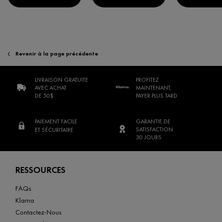
Revenir à la page précédente
LIVRAISON GRATUITE
PROFITEZ
AVEC ACHAT
MAINTENANT,
DE 50$
PAYER PLUS TARD
PAIEMENT FACILE
GARANTIE DE
SATISFACTION
ET SÉCURITAIRE
30 JOURS
Footer navigation
RESSOURCES
FAQs
Klarna
Contactez-Nous