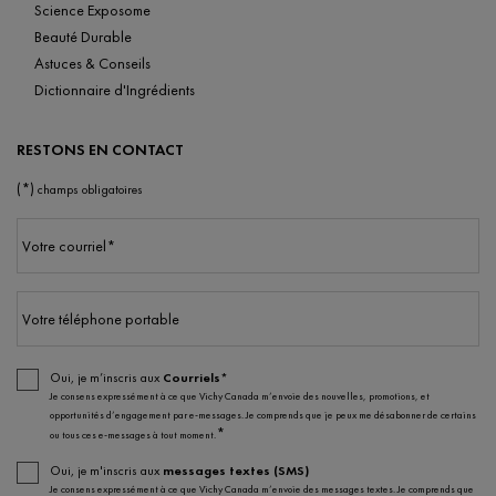
Science Exposome
Beauté Durable
Astuces & Conseils
Dictionnaire d'Ingrédients
RESTONS EN CONTACT
(*)
champs obligatoires
Votre courriel
*
Votre téléphone portable
Oui, je m’inscris aux
Courriels*
Je consens expressément à ce que Vichy Canada m’envoie des nouvelles, promotions, et
opportunités d’engagement par e-messages. Je comprends que je peux me désabonner de certains
*
ou tous ces e-messages à tout moment.
Oui, je m'inscris aux
messages textes (SMS)
Je consens expressément à ce que Vichy Canada m’envoie des messages textes. Je comprends que