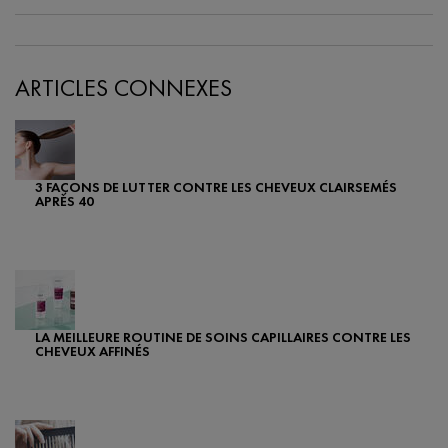
ARTICLES CONNEXES
3 FAÇONS DE LUTTER CONTRE LES CHEVEUX CLAIRSEMÉS
APRÈS 40
Creation Date:
Update Date:
25 sept. 2024
LA MEILLEURE ROUTINE DE SOINS CAPILLAIRES CONTRE LES
CHEVEUX AFFINÉS
Creation Date:
Update Date:
25 sept. 2024