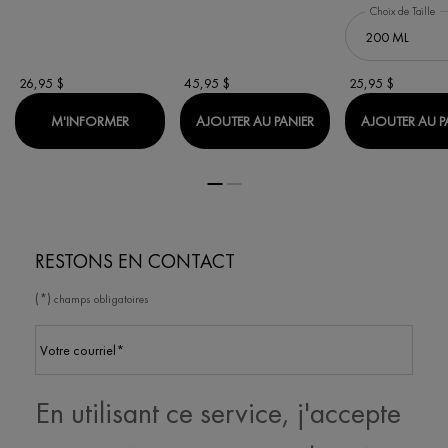
Choix de Taille
26,95 $
45,95 $
25,95 $
WHEN THE SHAMPOOING ÉPAISSISSANT DENSI-S
DERCOS DENSI-SOLU
M'INFORMER
AJOUTER AU PANIER
AJOUTER AU P
RESTONS EN CONTACT
(*)
champs obligatoires
Votre courriel
*
En utilisant ce service, j'accepte