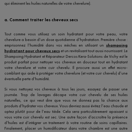
qui éliminent les huiles naturelles de votre chevelure).
a. Comment traiter les cheveux secs
Tout comme vous utilisez un soin hydratant pour votre peau, votre
chevelure a besoin d’un dose quotidienne d’hydratation. Première chose :
emprisonnez l’humidité dans vos mèches en utilisant un
shampoing
hydratant pour cheveux secs
et un revitalisant tout aussi nourrissant. Le
Shampoing Hydratant et Réparateur Dercos Kera-Solutions de Vichy est le
produit parfait pour nettoyer vos cheveux en douceur tout en hydratant
votre chevelure et votre cuir chevelu. Il procure aussi un effet micro-
comblant qui aide à protéger votre chevelure (et votre cuir chevelu) d’une
éventuelle perte d’humidité.
Si vous nettoyez vos cheveux à tous les jours, essayez de passer une
journée. Trop de lavages décape votre cuir chevelu de ses huiles
naturelles, ce qui veut dire que vous ne donnez pas la chance aux
produits d’hydrater vos cheveux. Vous devriez aussi évitez l’eau chaude et
optez plutôt pour de l’eau tiède. Cela sera particulièrement apaisant si
vous votre cuir chevelu est sec. Une autre façon d’accroître la présence
d’huiles est d’intégrer un traitement à votre routine de soins capillaires.
Finalement, placer un humidificateur dans votre chambre est une autre