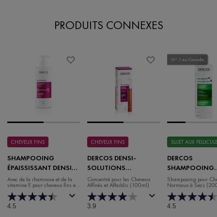
PRODUITS CONNEXES
N° 1 au Canada
CHEVEUX FINS
CHEVEUX FINS
SUJET AUX PELLICUL
SHAMPOOING
DERCOS DENSI-
DERCOS
ÉPAISSISSANT DENSI-
SOLUTIONS
SHAMPOOING
SOLUTIONS DERCOS
CONCENTRÉ
ANTIPELLICULAI
Avec de la rhamnose et de la
Concentré pour les Cheveux
Shampooing pour Ch
vitamine E pour cheveux fins et
Affinés et Affaiblis (100ml)
Normaux à Secs (20
ÉPAISSEUR MASSE
CHEVEUX NOR
affaiblis
CAPILLAIRE
SECS
4.5
3.9
4.5