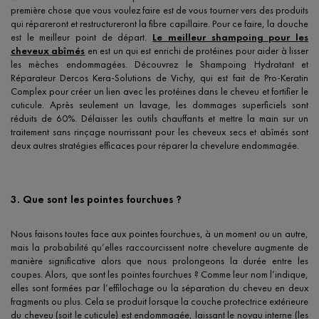
première chose que vous voulez faire est de vous tourner vers des produits
qui répareront et restructureront la fibre capillaire. Pour ce faire, la douche
est le meilleur point de départ.
Le meilleur shampoing pour les
cheveux abîmés
en est un qui est enrichi de protéines pour aider à lisser
les mèches endommagées. Découvrez le Shampoing Hydratant et
Réparateur Dercos Kera-Solutions de Vichy, qui est fait de Pro-Keratin
Complex pour créer un lien avec les protéines dans le cheveu et fortifier le
cuticule. Après seulement un lavage, les dommages superficiels sont
réduits de 60%. Délaisser les outils chauffants et mettre la main sur un
traitement sans rinçage nourrissant pour les cheveux secs et abîmés sont
deux autres stratégies efficaces pour réparer la chevelure endommagée.
3. Que sont les pointes fourchues ?
Nous faisons toutes face aux pointes fourchues, à un moment ou un autre,
mais la probabilité qu’elles raccourcissent notre chevelure augmente de
manière significative alors que nous prolongeons la durée entre les
coupes. Alors, que sont les pointes fourchues ? Comme leur nom l’indique,
elles sont formées par l’effilochage ou la séparation du cheveu en deux
fragments ou plus. Cela se produit lorsque la couche protectrice extérieure
du cheveu (soit le cuticule) est endommagée, laissant le noyau interne (les