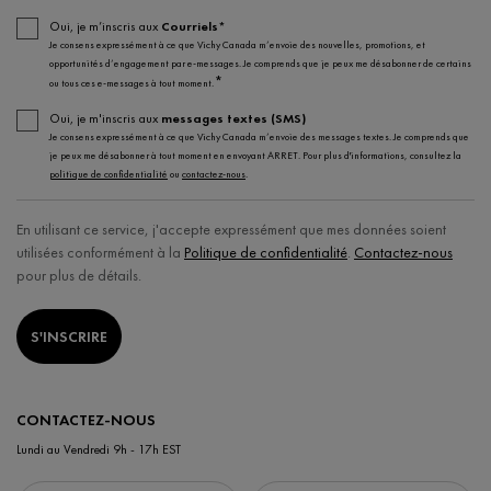
Oui, je m’inscris aux
Courriels*
Je consens expressément à ce que Vichy Canada m’envoie des nouvelles, promotions, et
opportunités d’engagement par e-messages. Je comprends que je peux me désabonner de certains
*
ou tous ces e-messages à tout moment.
Oui, je m'inscris aux
messages textes (SMS)
Je consens expressément à ce que Vichy Canada m’envoie des messages textes. Je comprends que
je peux me désabonner à tout moment en envoyant ARRET. Pour plus d'informations, consultez la
politique de confidentialité
ou
contactez-nous
.
En utilisant ce service, j'accepte expressément que mes données soient
utilisées conformément à la
Politique de confidentialité
.
Contactez-nous
pour plus de détails.
S'INSCRIRE
CONTACTEZ-NOUS
Lundi au Vendredi 9h - 17h EST