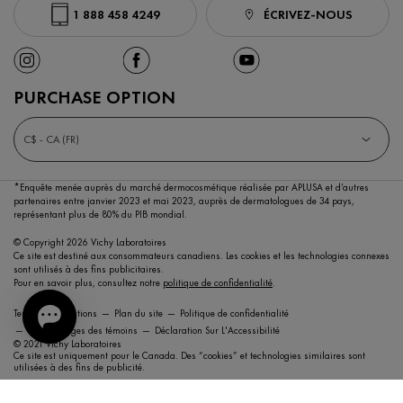
1 888 458 4249
ÉCRIVEZ-NOUS
PURCHASE OPTION
C$ - CA (FR)
*Enquête menée auprès du marché dermocosmétique réalisée par APLUSA et d’autres
partenaires entre janvier 2023 et mai 2023,
auprès de dermatologues de 34 pays,
représentant plus de 80% du PIB mondial.
© Copyright 2026 Vichy Laboratoires
Ce site est destiné aux consommateurs canadiens. Les cookies et les technologies connexes
sont utilisés à des fins publicitaires.
Pour en savoir plus, consultez notre
politique de confidentialité
.
Termes et conditions
Plan du site
Politique de confidentialité
Paramétrages des témoins
Déclaration Sur L'Accessibilité
© 2021 Vichy Laboratoires
Ce site est uniquement pour le Canada. Des “cookies” et technologies similaires sont
utilisées à des fins de publicité.