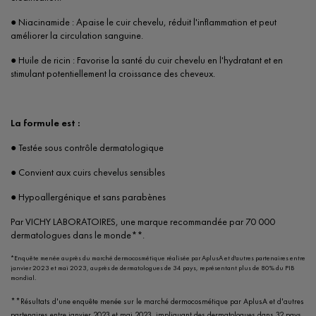
● Niacinamide : Apaise le cuir chevelu, réduit l'inflammation et peut
améliorer la circulation sanguine.
● Huile de ricin : Favorise la santé du cuir chevelu en l'hydratant et en
stimulant potentiellement la croissance des cheveux.
La formule est :
● Testée sous contrôle dermatologique
● Convient aux cuirs chevelus sensibles
● Hypoallergénique et sans parabènes
Par VICHY LABORATOIRES, une marque recommandée par 70 000
dermatologues dans le monde**.
*Enquête menée auprès du marché dermocosmétique réalisée par AplusA et d'autres partenaires entre
janvier 2023 et mai 2023, auprès de dermatologues de 34 pays, représentant plus de 80% du PIB
mondial.
**Résultats d'une enquête menée sur le marché dermocosmétique par AplusA et d'autres
partenaires entre janvier 2023 et mai 2023, impliquant des dermatologues dans 32 pays,