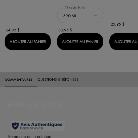
Choix de Taille
25,95 $
24,95 $
33,95 $
DERCOS REVITALISANT CUIR CHEVELU À TENDA
DERCOS 2-EN-1 SH
AJOUTER AU PANIER
AJOUTER AU PANIER
AJOUTER AU 
Évaluations
COMMENTAIRES
QUESTIONS & RÉPONSES