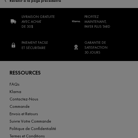
Revenir à la page précédente
LIVRAISON GRATUITE
PROFITEZ
AVEC ACHAT
MAINTENANT,
DE 50$
PAYER PLUS TARD
PAIEMENT FACILE
GARANTIE DE
SATISFACTION
ET SÉCURITAIRE
30 JOURS
Footer navigation
RESSOURCES
FAQs
Klarna
Contactez-Nous
Commande
Envois et Retours
Suivre Votre Commande
Politique de Confidentialité
Termes et Conditions