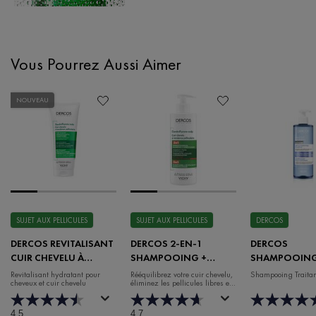
Vous Pourrez Aussi Aimer
PDP Slot 1 Section
NOUVEAU
SUJET AUX PELLICULES
SUJET AUX PELLICULES
DERCOS
DERCOS REVITALISANT
DERCOS 2-EN-1
DERCOS
CUIR CHEVELU À
SHAMPOOING +
SHAMPOOIN
TENDANCE
REVITALISANT
MINÉRAL DOU
Revitalisant hydratant pour
Rééquilibrez votre cuir chevelu,
Shampooing Traita
cheveux et cuir chevelu
éliminez les pellicules libres et
PELLICULAIRE
hydratez vos cheveux.
4.5
4.7