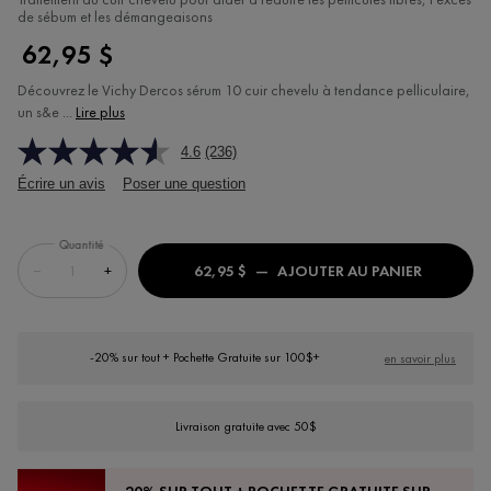
de sébum et les démangeaisons
62,95 $
Découvrez le Vichy Dercos sérum 10 cuir chevelu à tendance pelliculaire,
un s&e ...
Lire plus
4.6
(236)
Écrire un avis
Poser une question
Quantité
−
+
62,95 $
―
AJOUTER AU PANIER
DERCOS S
-20% sur tout + Pochette Gratuite sur 100$+
en savoir plus
Livraison gratuite avec 50$
-20% SUR TOUT + POCHETTE GRATUITE SUR