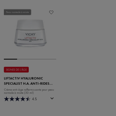
Peau normale à mixte
SIGNES DE L'ÂGE
LIFTACTIV HYALURONIC
SPECIALIST H.A. ANTI-RIDES
CRÈME HYDRATANTE DE JOUR
Crème anti-âge raffermissante pour peau
normale à mixte (50 ml)
POUR PEAU NORMALE À MIXTE
4.5