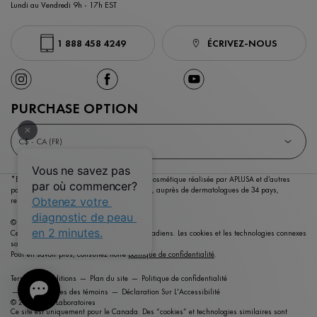
Lundi au Vendredi 9h - 17h EST
1 888 458 4249
ÉCRIVEZ-NOUS
PURCHASE OPTION
C$ - CA (FR)
*Enquête menée auprès du marché dermocosmétique réalisée par APLUSA et d’autres
partenaires entre janvier 2023 et mai 2023,
auprès de dermatologues de 34 pays,
représentant plus de 80% du PIB mondial.
© Copyright 2026 Vichy Laboratoires
Ce site est destiné aux consommateurs canadiens. Les cookies et les technologies connexes
sont utilisés à des fins publicitaires.
Pour en savoir plus, consultez notre
politique de confidentialité
.
Termes et conditions
Plan du site
Politique de confidentialité
Paramétrages des témoins
Déclaration Sur L'Accessibilité
© 2021 Vichy Laboratoires
Ce site est uniquement pour le Canada. Des “cookies” et technologies similaires sont