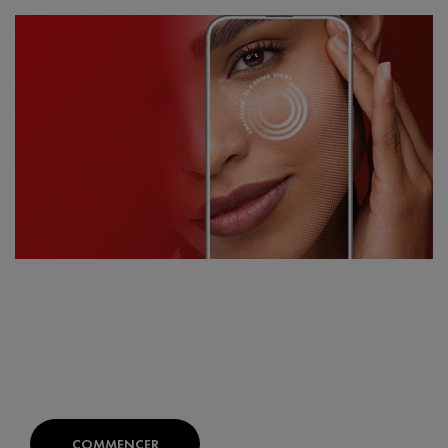
TROUVEZ LES PRODUITS ADAPTÉS À
VOTRE PEAU
SKIN CONSULT AI:
Votre diagnostic expert de la peau
développé avec des dermatologues.
COMMENCER