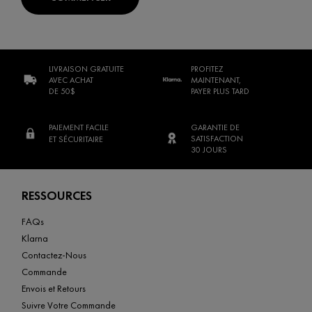
LIVRAISON GRATUITE
PROFITEZ
AVEC ACHAT
MAINTENANT,
DE 50$
PAYER PLUS TARD
PAIEMENT FACILE
GARANTIE DE
SATISFACTION
ET SÉCURITAIRE
30 JOURS
Footer navigation
RESSOURCES
FAQs
Klarna
Contactez-Nous
Commande
Envois et Retours
Suivre Votre Commande