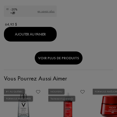
-20%
en savoir plus
+🎁
64,95 $
LIFTACTIV HYALURONIC SPECIALIST H.A.
AJOUTER AU PANIER
VOIR PLUS DE PRODUITS
Vous Pourrez Aussi Aimer
#1 AU QUÉBEC
NOUVEAU
FORMULE AMÉLIOR
FORMULE AMÉLIORÉE
Traitement quotidien