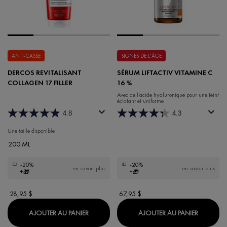
ANTI-CASSE
SIGNES DE L'ÂGE
DERCOS REVITALISANT
SÉRUM LIFTACTIV VITAMINE C
COLLAGEN 17 FILLER
16 %
Avec de l’acide hyaluronique pour une teint
éclatant et uniforme
4.8
4.3
Une taille disponible
200 ML
-20%
-20%
en savoir plus
en savoir plus
+🎁
+🎁
28,95 $
67,95 $
DERCOS REVITALISANT COLLAGEN 17 FILLE
SÉRUM L
AJOUTER AU PANIER
AJOUTER AU PANIER