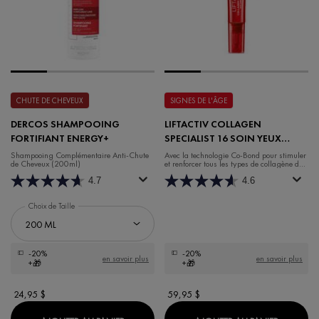
CHUTE DE CHEVEUX
SIGNES DE L'ÂGE
DERCOS SHAMPOOING
LIFTACTIV COLLAGEN
FORTIFIANT ENERGY+
SPECIALIST 16 SOIN YEUX
SANS PARFUM
Shampooing Complémentaire Anti-Chute
Avec la technologie Co-Bond pour stimuler
de Cheveux (200ml)
et renforcer tous les types de collagène de
la peau.
4.7
4.6
Choix de Taille
-20%
-20%
en savoir plus
en savoir plus
+🎁
+🎁
24,95 $
59,95 $
DERCOS SHAMPOOING FORTIFIANT ENER
LIFTACT