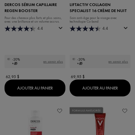
DERCOS SÉRUM CAPILLAIRE
LIFTACTIV COLLAGEN
REGEN BOOSTER
SPECIALIST 16 CRÈME DE NUIT
Pour des cheveux plus forts et plus sains,
Soin anti-âge pour le visage avec
avec une brillance et un volume accrus.
technologie Co-bond
4.4
4.4
-20%
-20%
en savoir plus
en savoir plus
+🎁
+🎁
62,95 $
69,95 $
DERCOS SÉRUM CAPILLAIRE REGEN BOOS
LIFTACT
AJOUTER AU PANIER
AJOUTER AU PANIER
FORMULE AMÉLIORÉE