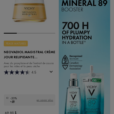
PEAUX MATURES
NEOVADIOL MAGISTRAL CRÈME
JOUR RELIPIDANTE
REDÉFINISSANTE
Avec du proxylane et de l’extrait de cassia
pour les rides et la peau sèche
4.5
-20%
en savoir plus
+🎁
69,95 $