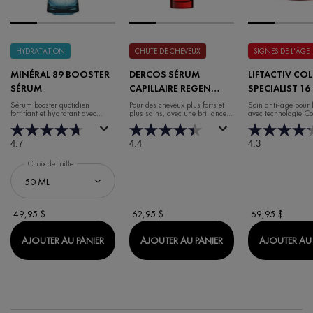
HYDRATATION
CHUTE DE CHEVEUX
SIGNES DE L'ÂGE
MINÉRAL 89 BOOSTER
DERCOS SÉRUM
LIFTACTIV CO
SÉRUM
CAPILLAIRE REGEN
SPECIALIST 16
BOOSTER
DE JOUR
Sérum booster quotidien
Pour des cheveux plus forts et
Soin anti-âge pour 
fortifiant et hydratant avec
plus sains, avec une brillance et
avec technologie C
acide hyaluronique
un volume accrus.
4.7
4.4
4.3
Choix de Taille
49,95 $
62,95 $
69,95 $
MINÉRAL 89 BOOSTER SÉRUM
DERCOS SÉRUM CAP
AJOUTER AU PANIER
AJOUTER AU PANIER
AJOUTER AU 