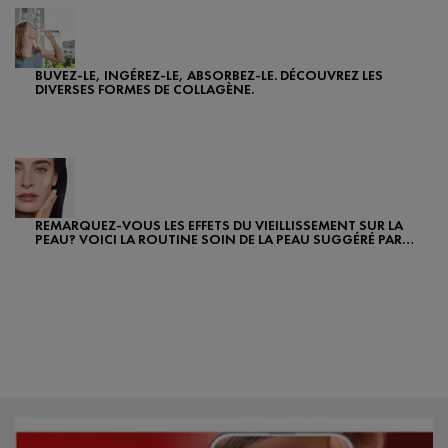
BUVEZ-LE, INGÉREZ-LE, ABSORBEZ-LE. DÉCOUVREZ LES
DIVERSES FORMES DE COLLAGÈNE.
Creation Date:
Update Date:
07 févr. 2024
REMARQUEZ-VOUS LES EFFETS DU VIEILLISSEMENT SUR LA
PEAU? VOICI LA ROUTINE SOIN DE LA PEAU SUGGÉRÉ PAR
VICHY.
Creation Date:
Update Date:
07 févr. 2024