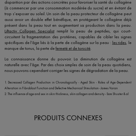
disparition par des actions concrètes pour favoriser la santé du collagène
(à commencer par une consommation modérée du sucre) et en évitant de
trop s’exposer au soleil. Un soin de la peau protecteur de collagène peut
aussi avoir un double effet bénéfique, en protégeant le collagène déjà
présent dans la peau tout en augmentant sa production dans la peau.
Liftactiv Collagen Specialist
remplit la peau de peptides, qui court-
circuitent la fragmentation des protéines, capables de cibler les signes
spécifiques de l’âge liés à la perte de collagène sur la peau :
les rides
, le
manque de tonus, la perte de
fermeté et de tonicité
.
La connaissance donne du pouvoir. La diminution de collagène est
naturelle avec l’âge. Par des choix simples de soin de la peau quotidiens,
nous pouvons cependant corriger les signes de dégradation de la peau.
1. Decreased Collagen Production in Chronologically - Aged Skin - Roles of Age-Dependent
Alteration in Fibroblast Function and Defective Mechanical Stimulation - James Varan
2. The influence of age and sex in skin thickness, skin collagen and density - Sam Shuster & al
PRODUITS CONNEXES