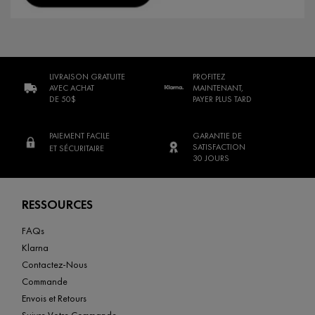
LIVRAISON GRATUITE
PROFITEZ
AVEC ACHAT
MAINTENANT,
DE 50$
PAYER PLUS TARD
PAIEMENT FACILE
GARANTIE DE
SATISFACTION
ET SÉCURITAIRE
30 JOURS
Footer navigation
RESSOURCES
FAQs
Klarna
Contactez-Nous
Commande
Envois et Retours