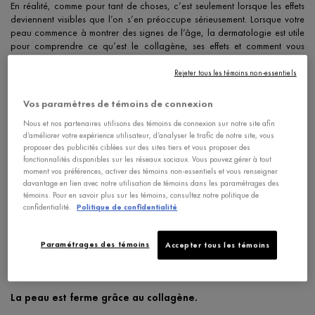
En réalité, comme pour tant de choses, c’est seulement lorsque les effets
deviennent visibles que l’on s’en préoccupe sérieusement. Lorsque votre
peau commence à montrer des signes de l’âge, la dermatologie est utile
pour comprendre ce qu’est le collagène, ses effets et comment vous
pouvez contribuer à le préserver.
Rejeter tous les témoins non-essentiels
Le collagène est la principale protéine du corps.
Vos paramètres de témoins de connexion
Il est partout. Dans vos os, votre intestin, vos dents et vos muscles. Partout. Et
Nous et nos partenaires utilisons des témoins de connexion sur notre site afin
le corps en produit chaque jour. Cependant, sa production ralentit avec
d’améliorer votre expérience utilisateur, d’analyser le trafic de notre site, vous
l’âge.
proposer des publicités ciblées sur des sites tiers et vous proposer des
fonctionnalités disponibles sur les réseaux sociaux. Vous pouvez gérer à tout
La peau est principalement composée de collagène et
moment vos préférences, activer des témoins non-essentiels et vous renseigner
d’eau.
davantage en lien avec notre utilisation de témoins dans les paramétrages des
témoins. Pour en savoir plus sur les témoins, consultez notre politique de
confidentialité.
Politique de confidentialité
Le collagène est aussi la principale protéine présente dans la peau. Le
collagène seul compte pour 80 à 90 % du poids sec de la peau, si on
exclut l’eau. Sa structure en spirale, qui ressemble à une triple hélice, est
Paramétrages des témoins
Accepter tous les témoins
formée de trois chaînes composées d’environ une centaine d’acides
aminés.
La peau est ferme grâce au collagène.