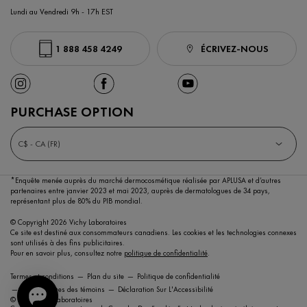
Lundi au Vendredi 9h - 17h EST
1 888 458 4249
ÉCRIVEZ-NOUS
PURCHASE OPTION
C$ - CA (FR)
*Enquête menée auprès du marché dermocosmétique réalisée par APLUSA et d’autres
partenaires entre janvier 2023 et mai 2023,
auprès de dermatologues de 34 pays,
représentant plus de 80% du PIB mondial.
© Copyright 2026 Vichy Laboratoires
Ce site est destiné aux consommateurs canadiens. Les cookies et les technologies connexes
sont utilisés à des fins publicitaires.
Pour en savoir plus, consultez notre
politique de confidentialité
.
Termes et conditions
Plan du site
Politique de confidentialité
Paramétrages des témoins
Déclaration Sur L'Accessibilité
© 2021 Vichy Laboratoires