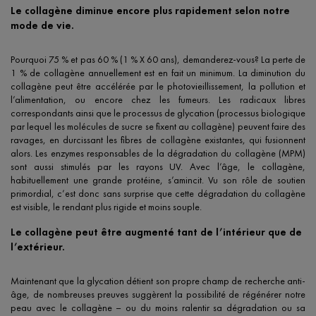
Le collagène diminue encore plus rapidement selon notre
mode de vie.
Pourquoi 75 % et pas 60 % (1 % X 60 ans), demanderez-vous? La perte de
1 % de collagène annuellement est en fait un minimum. La diminution du
collagène peut être accélérée par le photovieillissement, la pollution et
l’alimentation, ou encore chez les fumeurs. Les radicaux libres
correspondants ainsi que le processus de glycation (processus biologique
par lequel les molécules de sucre se fixent au collagène) peuvent faire des
ravages, en durcissant les fibres de collagène existantes, qui fusionnent
alors. Les enzymes responsables de la dégradation du collagène (MPM)
sont aussi stimulés par les rayons UV. Avec l’âge, le collagène,
habituellement une grande protéine, s’amincit. Vu son rôle de soutien
primordial, c’est donc sans surprise que cette dégradation du collagène
est visible, le rendant plus rigide et moins souple.
Le collagène peut être augmenté tant de l’intérieur que de
l’extérieur.
Maintenant que la glycation détient son propre champ de recherche anti-
âge, de nombreuses preuves suggèrent la possibilité de régénérer notre
peau avec le collagène – ou du moins ralentir sa dégradation ou sa