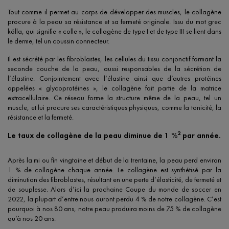
Tout comme il permet au corps de développer des muscles, le collagène
procure à la peau sa résistance et sa fermeté originale. Issu du mot grec
kólla, qui signifie « colle », le collagène de type I et de type III se lient dans
le derme, tel un coussin connecteur.
Il est sécrété par les fibroblastes, les cellules du tissu conjonctif formant la
seconde couche de la peau, aussi responsables de la sécrétion de
l’élastine. Conjointement avec l’élastine ainsi que d’autres protéines
appelées « glycoprotéines », le collagène fait partie de la matrice
extracellulaire. Ce réseau forme la structure même de la peau, tel un
muscle, et lui procure ses caractéristiques physiques, comme la tonicité, la
résistance et la fermeté.
2
Le taux de collagène de la peau diminue de 1 %
par année.
Après la mi ou fin vingtaine et début de la trentaine, la peau perd environ
1 % de collagène chaque année. Le collagène est synthétisé par la
diminution des fibroblastes, résultant en une perte d’élasticité, de fermeté et
de souplesse. Alors d’ici la prochaine Coupe du monde de soccer en
2022, la plupart d’entre nous auront perdu 4 % de notre collagène. C’est
pourquoi à nos 80 ans, notre peau produira moins de 75 % de collagène
qu’à nos 20 ans.