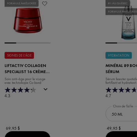
FORMULE AMÉLIORÉE
#1 AU QUÉBEC
FORMULE AMÉLIORÉE
SIGNES DE L'ÂGE
HYDRATATION
LIFTACTIV COLLAGEN
MINÉRAL 89 BO
SPECIALIST 16 CRÈME
SÉRUM
DE JOUR
Soin anti-âge pour le visage
Sérum booster quotid
avec technologie Co-bond
fortifiant et hydratant
acide hyaluronique
4.3
4.7
Choix de Taille
69,95 $
49,95 $