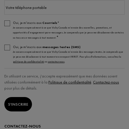
Votre téléphone portable
Oui, je m’inscris aux
Courriels*
Je consens expressément à ce que Vichy Canada m’envoie des nouvelles, promotions, et
opportunités d’engagement par e-messages. Je comprends que je peux me désabonner de certains
*
ou tous ces e-messages à tout moment.
Oui, je m'inscris aux
messages textes (SMS)
Je consens expressément à ce que Vichy Canada m’envoie des messages textes. Je comprends que
je peux me désabonner à tout moment en envoyant ARRET. Pour plus d'informations, consultez la
politique de confidentialité
ou
contactez-nous
.
En utilisant ce service, j'accepte expressément que mes données soient
utilisées conformément à la
Politique de confidentialité
.
Contactez-nous
pour plus de détails.
S'INSCRIRE
CONTACTEZ-NOUS