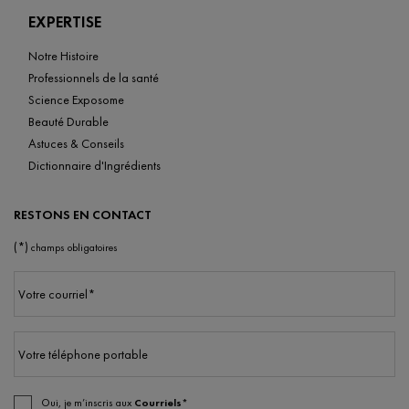
EXPERTISE
Notre Histoire
Professionnels de la santé
Science Exposome
Beauté Durable
Astuces & Conseils
Dictionnaire d'Ingrédients
RESTONS EN CONTACT
(*)
champs obligatoires
Votre courriel
*
Votre téléphone portable
Oui, je m’inscris aux
Courriels*