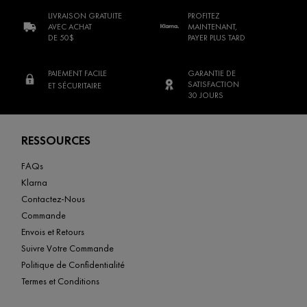
LIVRAISON GRATUITE
PROFITEZ
AVEC ACHAT
MAINTENANT,
DE 50$
PAYER PLUS TARD
PAIEMENT FACILE
GARANTIE DE
SATISFACTION
ET SÉCURITAIRE
30 JOURS
Footer navigation
RESSOURCES
FAQs
Klarna
Contactez-Nous
Commande
Envois et Retours
Suivre Votre Commande
Politique de Confidentialité
Termes et Conditions