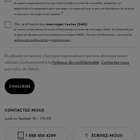
Je consens expressément à ce que Vichy Canada m’envoie des nouvelles, promotions, et
opportunités d’engagement par e-messages. Je comprends que je peux me désabonner de certains
*
ou tous ces e-messages à tout moment.
Oui, je m'inscris aux
messages textes (SMS)
Je consens expressément à ce que Vichy Canada m’envoie des messages textes. Je comprends que
je peux me désabonner à tout moment en envoyant ARRET. Pour plus d'informations, consultez la
politique de confidentialité
ou
contactez-nous
.
En utilisant ce service, j'accepte expressément que mes données soient
utilisées conformément à la
Politique de confidentialité
.
Contactez-nous
pour plus de détails.
S'INSCRIRE
CONTACTEZ-NOUS
Lundi au Vendredi 9h - 17h EST
1 888 458 4249
ÉCRIVEZ-NOUS