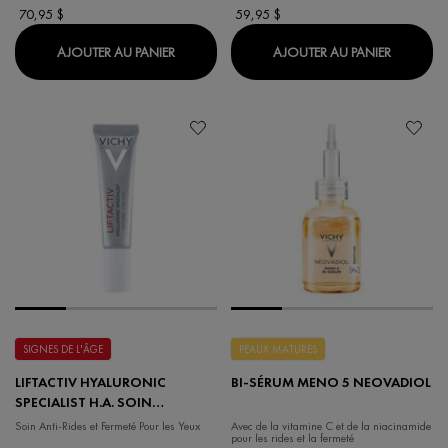
70,95 $
59,95 $
LIFTACTIV PIGMENT SPECIALIST B3 SÉRUM
NEOVADI
AJOUTER AU PANIER
AJOUTER AU PANIER
SIGNES DE L'ÂGE
PEAUX MATURES
LIFTACTIV HYALURONIC
BI-SÉRUM MENO 5 NEOVADIOL
SPECIALIST H.A. SOIN
CONTOUR DES YEUX ANTI-
Soin Anti-Rides et Fermeté Pour les Yeux
Avec de la vitamine C et de la niacinamide
pour les rides et la fermeté
RIDES