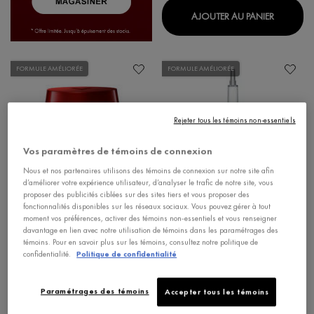
LIFTACT
AJOUTER AU PANIER
FORMULE AMÉLIORÉE
FORMULE AMÉLIORÉE
Rejeter tous les témoins non-essentiels
Vos paramètres de témoins de connexion
Nous et nos partenaires utilisons des témoins de connexion sur notre site afin
d’améliorer votre expérience utilisateur, d’analyser le trafic de notre site, vous
proposer des publicités ciblées sur des sites tiers et vous proposer des
fonctionnalités disponibles sur les réseaux sociaux. Vous pouvez gérer à tout
moment vos préférences, activer des témoins non-essentiels et vous renseigner
SIGNES DE L'ÂGE
SIGNES DE L'ÂGE
davantage en lien avec notre utilisation de témoins dans les paramétrages des
témoins. Pour en savoir plus sur les témoins, consultez notre politique de
LIFTACTIV COLLAGEN
SÉRUM LIFTACTIV VITAMINE C
confidentialité.
Politique de confidentialité
SPECIALIST 16 CRÈME DE NUIT
16 %
Soin anti-âge pour le visage avec
Avec de l’acide hyaluronique pour une teint
technologie Co-bond
éclatant et uniforme
Paramétrages des témoins
Accepter tous les témoins
4.4
4.3