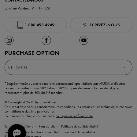
CONTACTEZ-NOUS
Lundi au Vendredi 9h - 17h EST
1 888 458 4249
ÉCRIVEZ-NOUS
PURCHASE OPTION
C$ - CA (FR)
*Enquête menée auprès du marché dermocosmétique réalisée par APLUSA et d’autres
partenaires entre janvier 2023 et mai 2023,
auprès de dermatologues de 34 pays,
représentant plus de 80% du PIB mondial.
© Copyright 2026 Vichy Laboratoires
Ce site est destiné aux consommateurs canadiens. Les cookies et les technologies connexes
sont utilisés à des fins publicitaires.
Pour en savoir plus, consultez notre
politique de confidentialité
.
Termes et conditions
Plan du site
Politique de confidentialité
Paramétrages des témoins
Déclaration Sur L'Accessibilité
© 2021 Vichy Laboratoires