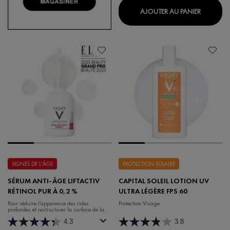
NEOVADI
AJOUTER AU PANIER
SIGNES DE L'ÂGE
PROTECTION SOLAIRE
SÉRUM ANTI-ÂGE LIFTACTIV
CAPITAL SOLEIL LOTION UV
RÉTINOL PUR À 0,2 %
ULTRA LÉGÈRE FPS 60
Pour réduire l’apparence des rides
Protection Visage
profondes et restructurer la surface de la
peau
4.3
3.8