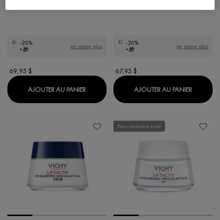
-20%
-20%
en savoir plus
en savoir plus
+🎁
+🎁
69,95 $
67,95 $
LIFTACTIV COLLAGEN SPECIALIST 16 CRÈM
SÉRUM L
AJOUTER AU PANIER
AJOUTER AU PANIER
Peau normale à mixte