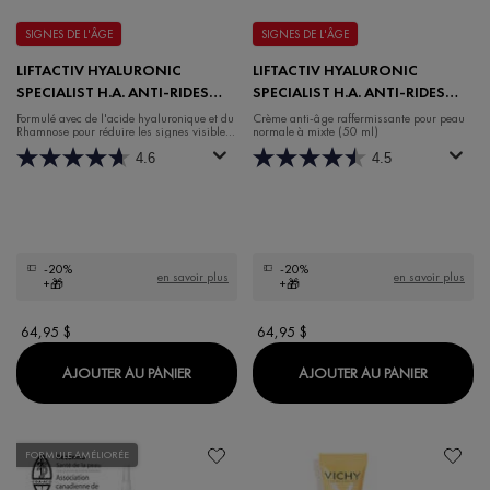
SIGNES DE L'ÂGE
SIGNES DE L'ÂGE
LIFTACTIV HYALURONIC
LIFTACTIV HYALURONIC
SPECIALIST H.A. ANTI-RIDES
SPECIALIST H.A. ANTI-RIDES
CRÈME HYDRATANTE DE NUIT
CRÈME HYDRATANTE DE JOUR
Formulé avec de l'acide hyaluronique et du
Crème anti-âge raffermissante pour peau
Rhamnose pour réduire les signes visibles
normale à mixte (50 ml)
POUR PEAU NORMALE À MIXTE
de l'âge.
4.6
4.5
-20%
-20%
en savoir plus
en savoir plus
+🎁
+🎁
64,95 $
64,95 $
LIFTACTIV HYALURONIC SPECIALIST H.A. 
LIFTACT
AJOUTER AU PANIER
AJOUTER AU PANIER
FORMULE AMÉLIORÉE