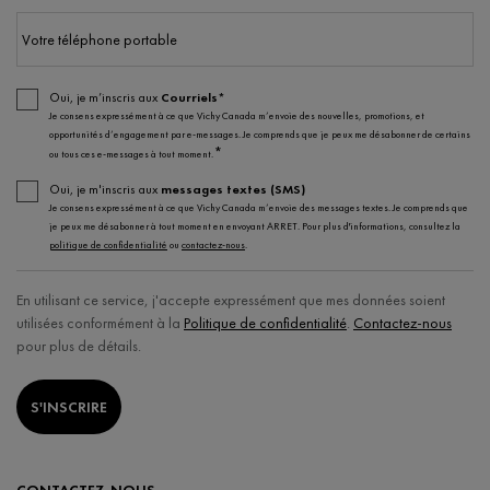
Votre téléphone portable
Oui, je m’inscris aux
Courriels*
Je consens expressément à ce que Vichy Canada m’envoie des nouvelles, promotions, et
opportunités d’engagement par e-messages. Je comprends que je peux me désabonner de certains
*
ou tous ces e-messages à tout moment.
Oui, je m'inscris aux
messages textes (SMS)
Je consens expressément à ce que Vichy Canada m’envoie des messages textes. Je comprends que
je peux me désabonner à tout moment en envoyant ARRET. Pour plus d'informations, consultez la
politique de confidentialité
ou
contactez-nous
.
En utilisant ce service, j'accepte expressément que mes données soient
utilisées conformément à la
Politique de confidentialité
.
Contactez-nous
pour plus de détails.
S'INSCRIRE