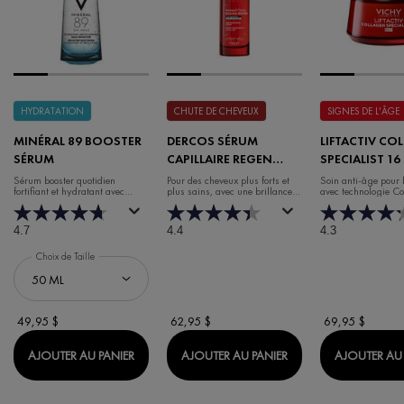
HYDRATATION
CHUTE DE CHEVEUX
SIGNES DE L'ÂGE
MINÉRAL 89 BOOSTER
DERCOS SÉRUM
LIFTACTIV CO
SÉRUM
CAPILLAIRE REGEN
SPECIALIST 16
BOOSTER
DE JOUR
Sérum booster quotidien
Pour des cheveux plus forts et
Soin anti-âge pour 
fortifiant et hydratant avec
plus sains, avec une brillance et
avec technologie C
acide hyaluronique
un volume accrus.
4.7
4.4
4.3
Choix de Taille
49,95 $
62,95 $
69,95 $
MINÉRAL 89 BOOSTER SÉRUM
DERCOS SÉRUM CAP
AJOUTER AU PANIER
AJOUTER AU PANIER
AJOUTER AU 