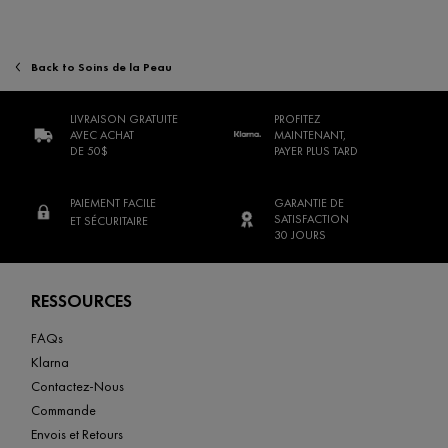
Back to Soins de la Peau
LIVRAISON GRATUITE
PROFITEZ
AVEC ACHAT
MAINTENANT,
DE 50$
PAYER PLUS TARD
PAIEMENT FACILE
GARANTIE DE
SATISFACTION
ET SÉCURITAIRE
30 JOURS
Footer navigation
RESSOURCES
FAQs
Klarna
Contactez-Nous
Commande
Envois et Retours