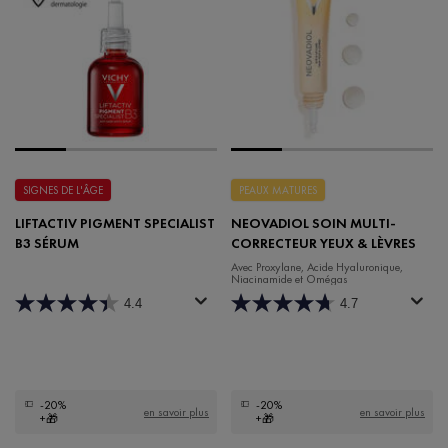
SIGNES DE L'ÂGE
PEAUX MATURES
LIFTACTIV PIGMENT SPECIALIST
NEOVADIOL SOIN MULTI-
B3 SÉRUM
CORRECTEUR YEUX & LÈVRES
Avec Proxylane, Acide Hyaluronique,
Niacinamide et Omégas
4.4
4.7
-20%
-20%
en savoir plus
en savoir plus
+🎁
+🎁