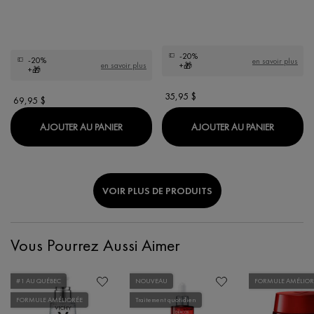
-20%
-20%
en savoir plus
en savoir plus
+🎁
+🎁
35,95 $
69,95 $
SÉRUM ANTI-ÂGE LIFTACTIV RÉTINOL PUR 
CAPITAL
AJOUTER AU PANIER
AJOUTER AU PANIER
VOIR PLUS DE PRODUITS
Vous Pourrez Aussi Aimer
#1 AU QUÉBEC
NOUVEAU
FORMULE AMÉLIOR
FORMULE AMÉLIORÉE
Traitement quotidien