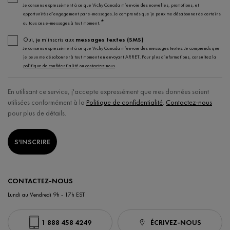
Je consens expressément à ce que Vichy Canada m’envoie des nouvelles, promotions, et
opportunités d’engagement par e-messages. Je comprends que je peux me désabonner de certains
*
ou tous ces e-messages à tout moment.
Oui, je m'inscris aux
messages textes (SMS)
Je consens expressément à ce que Vichy Canada m’envoie des messages textes. Je comprends que
je peux me désabonner à tout moment en envoyant ARRET. Pour plus d'informations, consultez la
politique de confidentialité
ou
contactez-nous
.
En utilisant ce service, j'accepte expressément que mes données soient
utilisées conformément à la
Politique de confidentialité
.
Contactez-nous
pour plus de détails.
S'INSCRIRE
CONTACTEZ-NOUS
Lundi au Vendredi 9h - 17h EST
1 888 458 4249
ÉCRIVEZ-NOUS