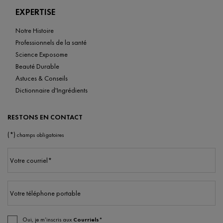
EXPERTISE
Notre Histoire
Professionnels de la santé
Science Exposome
Beauté Durable
Astuces & Conseils
Dictionnaire d'Ingrédients
RESTONS EN CONTACT
(*)
champs obligatoires
Votre courriel
*
Votre téléphone portable
Oui, je m’inscris aux
Courriels*