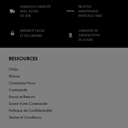
LIVRAISON GRATUITE
PROFITEZ
AVEC ACHAT
MAINTENANT,
DE 50$
PAYER PLUS TARD
PAIEMENT FACILE
GARANTIE DE
SATISFACTION
ET SÉCURITAIRE
30 JOURS
Footer navigation
RESSOURCES
FAQs
Klarna
Contactez-Nous
Commande
Envois et Retours
Suivre Votre Commande
Politique de Confidentialité
Termes et Conditions