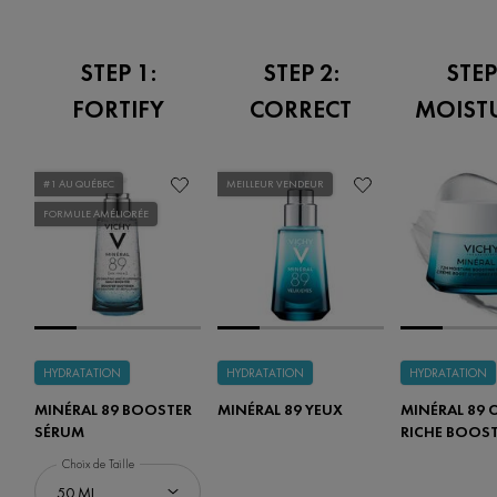
STEP 1:
STEP 2:
STEP
FORTIFY
CORRECT
MOIST
#1 AU QUÉBEC
MEILLEUR VENDEUR
FORMULE AMÉLIORÉE
HYDRATATION
HYDRATATION
HYDRATATION
MINÉRAL 89 BOOSTER
MINÉRAL 89 YEUX
MINÉRAL 89 
SÉRUM
RICHE BOOS
HYDRATATIO
Choix de Taille