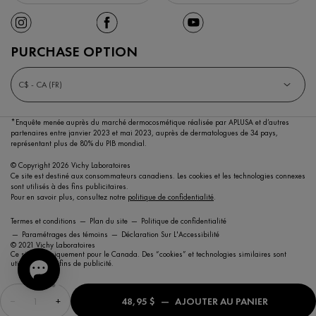
PURCHASE OPTION
C$ - CA (FR)
*Enquête menée auprès du marché dermocosmétique réalisée par APLUSA et d’autres
partenaires entre janvier 2023 et mai 2023,
auprès de dermatologues de 34 pays,
représentant plus de 80% du PIB mondial.
© Copyright 2026 Vichy Laboratoires
Ce site est destiné aux consommateurs canadiens. Les cookies et les technologies connexes
sont utilisés à des fins publicitaires.
Pour en savoir plus, consultez notre
politique de confidentialité
.
Termes et conditions
Plan du site
Politique de confidentialité
Paramétrages des témoins
Déclaration Sur L'Accessibilité
© 2021 Vichy Laboratoires
Ce site est uniquement pour le Canada. Des “cookies” et technologies similaires sont
utilisées à des fins de publicité.
Quantité
−
+
48,95 $
―
AJOUTER AU PANIER
MINÉRAL 