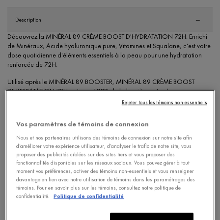
PDP Tabs
Description
Découvrez la MINÉRAL 89 CRÈME BOOST D'HYDRATATION 72H. Enrichi
de Minéraux, Acide hyaluronique pure, Vitamines et Squalane, c'est votre
dose quotidienne d'éléments essentiels à la peau pour une hydratation
renforcée de 72H.
Utilisé après le MINÉRAL 89 BOOSTER, MINÉRAL 89 CRÈME BOOST
D'HYDRATATION 72H restaure 100% de la barrière cutanée.
Rejeter tous les témoins non-essentiels
Cette formule contient :
Vos paramètres de témoins de connexion
Millions de minéraux : 89PPM pour aider à renforcir et réparer la
barrière cutanée.
Nous et nos partenaires utilisons des témoins de connexion sur notre site afin
0,1% Acide hyaluronique pure : Aide à hydrater et repulper la peau.
d’améliorer votre expérience utilisateur, d’analyser le trafic de notre site, vous
2,2% Niacinamide et Vitamine E : Aide à stimuler la production de
proposer des publicités ciblées sur des sites tiers et vous proposer des
céramides.
fonctionnalités disponibles sur les réseaux sociaux. Vous pouvez gérer à tout
moment vos préférences, activer des témoins non-essentiels et vous renseigner
1% Squalane : Aide à améliorer la réparation de la barrière cutanée.
davantage en lien avec notre utilisation de témoins dans les paramétrages des
témoins. Pour en savoir plus sur les témoins, consultez notre politique de
Cette formule est :
confidentialité.
Politique de confidentialité
Testée sous contrôle dermatologique
Testée sur peaux sensibles et tous les phototypes