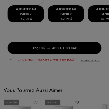
AJOUTER AU
AJOUTER AU
AJOUTE
PANIER
PANIER
PANI
49,95 $
42,95 $
48,9
MINÉRAL 89 BOOSTER SÉRUM
MINÉRAL 89 YEUX
M
177,80 $
―
ADD ALL TO BAG
PRODUCT SET - MI
-20% sur tout + Pochette Gratuite sur 100$+
en savoir plus
Vous Pourrez Aussi Aimer
PDP Slot 1 Section
NOUVEAU
NOUVEAU