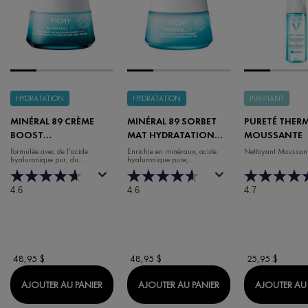
HYDRATATION
HYDRATATION
PURIFIANT
MINÉRAL 89 CRÈME
MINÉRAL 89 SORBET
PURETÉ THERM
BOOST
MAT HYDRATATION
MOUSSANTE
D'HYDRATATION 100H
48H GEL SANS PARFUM
Formulée avec de l'acide
Enrichie en minéraux, acide
Nettoyant Moussant
hyaluronique pur, du
hyaluronique pure,
RICHE SANS PARFUM
niacinamide et de la vitamine E
niacinamide, acide salicylique
(50 ml)
et poudre matifiante (50 ml)
4.6
4.6
4.7
48,95 $
48,95 $
25,95 $
MINÉRAL 89 CRÈME BOOST D'HYDRATATION 1
MINÉRAL 89 SORBE
AJOUTER AU PANIER
AJOUTER AU PANIER
AJOUTER AU 