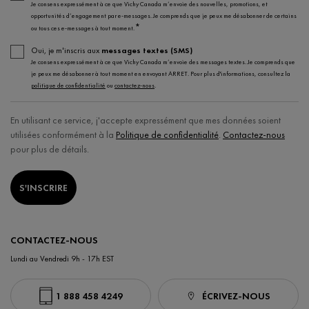
Je consens expressément à ce que Vichy Canada m’envoie des nouvelles, promotions, et
opportunités d’engagement par e-messages. Je comprends que je peux me désabonner de certains
*
ou tous ces e-messages à tout moment.
Oui, je m'inscris aux
messages textes (SMS)
Je consens expressément à ce que Vichy Canada m’envoie des messages textes. Je comprends que
je peux me désabonner à tout moment en envoyant ARRET. Pour plus d'informations, consultez la
politique de confidentialité
ou
contactez-nous
.
En utilisant ce service, j'accepte expressément que mes données soient
utilisées conformément à la
Politique de confidentialité
.
Contactez-nous
pour plus de détails.
S'INSCRIRE
CONTACTEZ-NOUS
Lundi au Vendredi 9h - 17h EST
1 888 458 4249
ÉCRIVEZ-NOUS