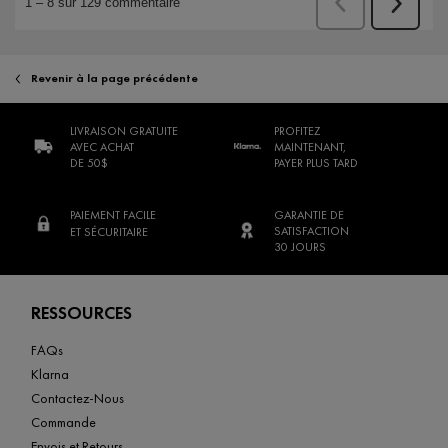
Revenir à la page précédente
LIVRAISON GRATUITE
PROFITEZ
AVEC ACHAT
MAINTENANT,
DE 50$
PAYER PLUS TARD
PAIEMENT FACILE
GARANTIE DE
SATISFACTION
ET SÉCURITAIRE
30 JOURS
Footer navigation
RESSOURCES
FAQs
Klarna
Contactez-Nous
Commande
Envois et Retours