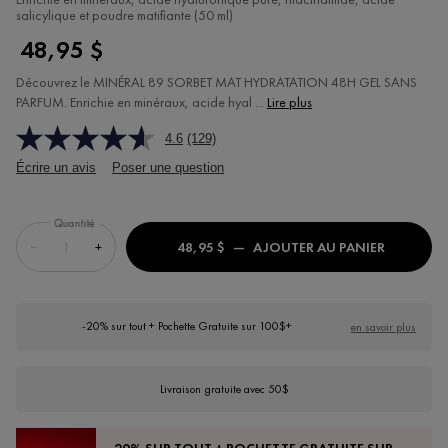
salicylique et poudre matifiante (50 ml)
48,95 $
Découvrez le MINÉRAL 89 SORBET MAT HYDRATATION 48H GEL SANS
PARFUM. Enrichie en minéraux, acide hyal ...
Lire plus
4.6
(129)
Écrire un avis
Poser une question
Quantité
−
+
48,95 $
―
AJOUTER AU PANIER
MINÉRAL 
-20% sur tout + Pochette Gratuite sur 100$+
en savoir plus
Livraison gratuite avec 50$
-20% SUR TOUT + POCHETTE GRATUITE SUR