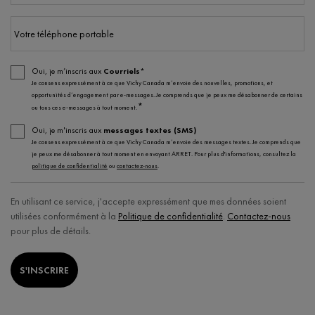
Votre téléphone portable
Oui, je m’inscris aux
Courriels*
Je consens expressément à ce que Vichy Canada m’envoie des nouvelles, promotions, et
opportunités d’engagement par e-messages. Je comprends que je peux me désabonner de certains
*
ou tous ces e-messages à tout moment.
Oui, je m'inscris aux
messages textes (SMS)
Je consens expressément à ce que Vichy Canada m’envoie des messages textes. Je comprends que
je peux me désabonner à tout moment en envoyant ARRET. Pour plus d'informations, consultez la
politique de confidentialité
ou
contactez-nous
.
En utilisant ce service, j'accepte expressément que mes données soient
utilisées conformément à la
Politique de confidentialité
.
Contactez-nous
pour plus de détails.
S'INSCRIRE