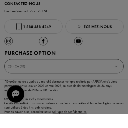
CONTACTEZ-NOUS
Lundi au Vendredi 9h - 17h EST
1 888 458 4249
ÉCRIVEZ-NOUS
PURCHASE OPTION
C$ - CA (FR)
*Enquête menée auprès du marché dermocosmétique réalisée par APLUSA et d’autres
partenaires entre janvier 2023 et mai 2023,
auprès de dermatologues de 34 pays,
représentant plus de 80% du PIB mondial.
© Copyright 2026 Vichy Laboratoires
Ce site est destiné aux consommateurs canadiens. Les cookies et les technologies connexes
sont utilisés à des fins publicitaires.
Pour en savoir plus, consultez notre
politique de confidentialité
.
Termes et conditions
Plan du site
Politique de confidentialité
Paramétrages des témoins
Déclaration Sur L'Accessibilité