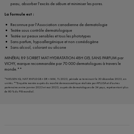
peau, absorber l'excès de sébum et minimiser les pores.
La formule est :
Reconnue par l'Association canadienne de dermatologie
Testée sous contrôle dermatologique
Testée sur peaux sensibles et tous les phototypes
Sans parfum, hypoallergénique et non comédogène
Sans alcool, colorant ou silicone
MINÉRAL 89 SORBET MAT HYDRATATION 48H GEL SANS PARFUM par
VICHY, marque recommandée par 70 000 dermatologues à travers le
monde.**
*NIELSEN IQ, NAT XNFLD GB + DR + MM, TL 2023, période se terminant le 30 décembre 2023, en
unités. **Enquête menée auprès du marché dermocosmétique réalisée par APLUSA et d’autres
partenaires entre janvier 2023 et mai 2023, auprès de dermatologues de 34 pays, représentant plus
de 80 % du PIB mondial.