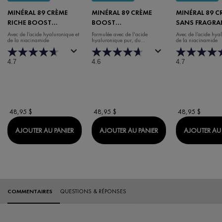
MINÉRAL 89 CRÈME
MINÉRAL 89 CRÈME
MINÉRAL 89 C
RICHE BOOST
BOOST
SANS FRAGRA
HYDRATATION 72H
D'HYDRATATION 100H
BOOST HYDR
Avec de l’acide hyaluronique et
Formulée avec de l'acide
Avec de l’acide hya
de la niacinamide
hyaluronique pur, du
de la niacinamide
RICHE SANS PARFUM
72H
niacinamide et de la vitamine E
(50 ml)
4.7
4.6
4.7
48,95 $
48,95 $
48,95 $
MINÉRAL 89 CRÈME RICHE BOOST HYDRATATI
MINÉRAL 89 CRÈME
AJOUTER AU PANIER
AJOUTER AU PANIER
AJOUTER AU 
Évaluations
COMMENTAIRES
QUESTIONS & RÉPONSES