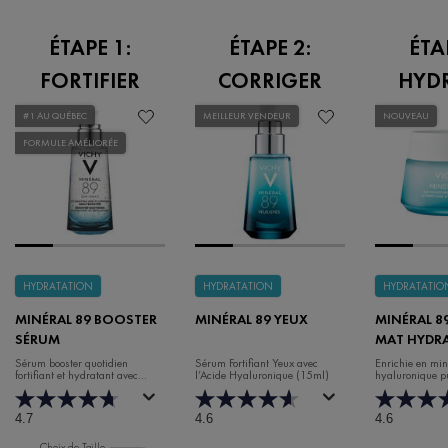
ÉTAPE 1:
ÉTAPE 2:
ÉTA
FORTIFIER
CORRIGER
HYD
#1 AU QUÉBEC
MEILLEUR VENDEUR
NOUVEAU
FORMULE AMÉLIORÉE
HYDRATATION
HYDRATATION
HYDRATATIO
MINÉRAL 89 BOOSTER
MINÉRAL 89 YEUX
MINÉRAL 8
SÉRUM
MAT HYDR
48H GEL S
Sérum booster quotidien
Sérum Fortifiant Yeux avec
Enrichie en min
fortifiant et hydratant avec
l’Acide Hyaluronique (15ml)
hyaluronique p
acide hyaluronique
niacinamide, ac
et poudre matif
4.7
4.6
4.6
Choix de Taille