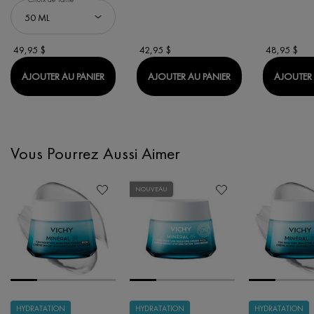
49,95 $
42,95 $
48,95 $
MINÉRAL 89 BOOSTER SÉRUM
MINÉRAL 89 YEUX
AJOUTER AU PANIER
AJOUTER AU PANIER
AJOUTER 
Vous Pourrez Aussi Aimer
PDP Slot 1 Section
NOUVEAU
HYDRATATION
HYDRATATION
HYDRATATION