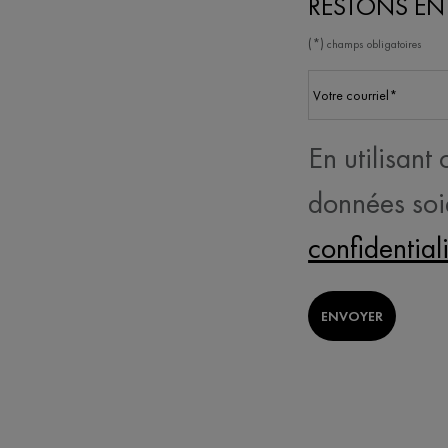
RESTONS E
(*)
champs obligatoires
Votre courriel
*
En utilisant
données soi
confidential
ENVOYER