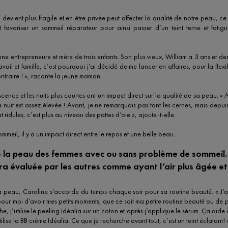
 devient plus fragile et en être privée peut affecter la qualité de notre peau, ce 
 favoriser un sommeil réparateur pour ainsi passer d’un teint terne et fati
ne entrepreneure et mère de trois enfants. Son plus vieux, William a 3 ans et dem
ravail et famille, c’est pourquoi j’ai décidé de me lancer en affaires, pour la flexi
ontraire ! », raconte la jeune maman.
scence et les nuits plus courtes ont un impact direct sur la qualité de sa peau. « 
 la nuit est assez élevée ! Avant, je ne remarquais pas tant les cernes, mais depui
t ridules, c’est plus au niveau des pattes d’oie », ajoute-t-elle.
mmeil, il y a un impact direct entre le repos et une belle beau.
 la peau des femmes avec ou sans problème de sommeil.
 évaluée par les autres comme ayant l’air plus âgée et
a peau, Caroline s’accorde du temps chaque soir pour sa routine beauté. « J’ai
pour moi d’avoir mes petits moments, que ce soit ma petite routine beauté ou de
e, j’utilise le peeling Idéalia sur un coton et après j’applique le sérum. Ça aide à 
tilise la BB crème Idéalia. Ce que je recherche avant tout, c’est un teint éclatant! 