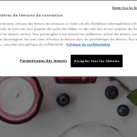
Rejeter tous les t
ètres de témoins de connexion
rtenaires utilisons des témoins de connexion sur notre site afin d’améliorer votre expérience utili
trafic de notre site, vous proposer des publicités ciblées sur des sites tiers et vous proposer des fo
ur les réseaux sociaux. Vous pouvez gérer à tout moment vos préférences, activer des témoins non-
er davantage en lien avec notre utilisation de témoins dans les paramétrages des témoins. Pour e
s, consultez notre politique de confidentialité.
Politique de confidentialité
Paramétrages des témoins
Accepter tous les témoins