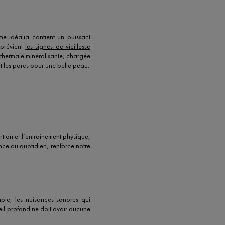
me Idéalia contient un puissant
 prévient
les signes de vieillesse
au thermale minéralisante, chargée
nt les pores pour une belle peau.
ition et l’entrainement physique,
nce au quotidien, renforce notre
mple, les nuisances sonores qui
eil profond ne doit avoir aucune