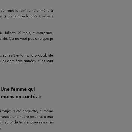
qui rend le teint terne et mène à
gué à un
teint éclatant
? Conseils
i, Juliette, 21 mois, et Margaux,
bilité. Ça ne veut pas dire que je
Avec les 3 enfants, la probabilité
s les dernières années, elles sont
 Une femme qui
 moins en santé. »
 toujours été coquette, et même
 prendre une heure pour faire une
l’éclat du teint et pour resserrer
»