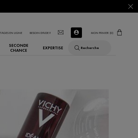
TAGES EN LIGNE
BESOIN D'AIDE ?
MON PANIER
0
0 PRODUCT IN CART
SECONDE
EXPERTISE
Recherche
CHANCE