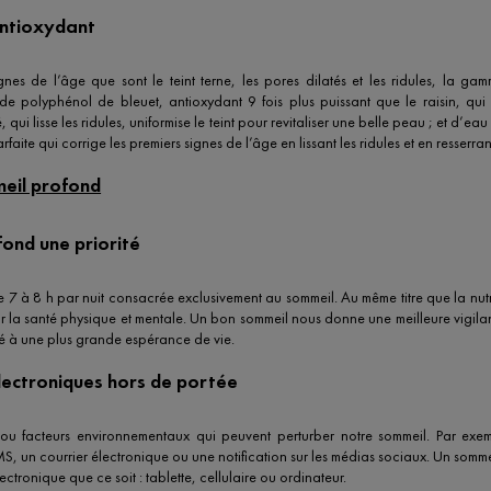
antioxydant
nes de l’âge que sont le teint terne, les pores dilatés et les ridules, la gam
e polyphénol de bleuet, antioxydant 9 fois plus puissant que le raisin, qui
, qui lisse les ridules, uniformise le teint pour revitaliser une belle peau ; et d’e
aite qui corrige les premiers signes de l’âge en lissant les ridules et en resserra
meil profond
fond une priorité
de 7 à 8 h par nuit consacrée exclusivement au sommeil. Au même titre que la nutr
our la santé physique et mentale. Un bon sommeil nous donne une meilleure vigila
cié à une plus grande espérance de vie.
lectroniques hors de portée
 ou facteurs environnementaux qui peuvent perturber notre sommeil. Par exe
, un courrier électronique ou une notification sur les médias sociaux. Un somm
ctronique que ce soit : tablette, cellulaire ou ordinateur.