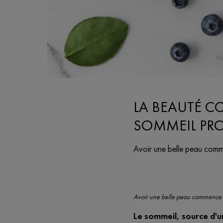
LA BEAUTÉ C
SOMMEIL PR
Avoir une belle peau comme
Creation Date:
Update Date:
17 févr. 2022
Avoir une belle peau commence pa
Le sommeil, source d'u