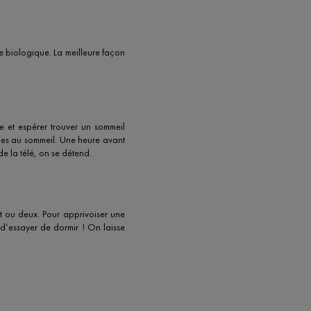
ge biologique. La meilleure façon
ée et espérer trouver un sommeil
ices au sommeil. Une heure avant
de la télé, on se détend.
uit ou deux. Pour apprivoiser une
t d’essayer de dormir ! On laisse