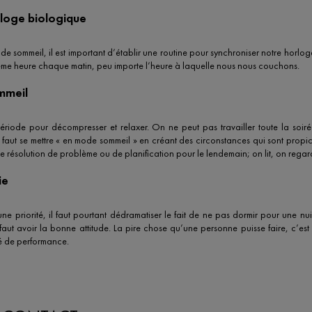
rloge biologique
e sommeil, il est important d’établir une routine pour synchroniser notre horlo
a même heure chaque matin, peu importe l’heure à laquelle nous nous couchons.
mmeil
période pour décompresser et relaxer. On ne peut pas travailler toute la soir
l faut se mettre « en mode sommeil » en créant des circonstances qui sont prop
s de résolution de problème ou de planification pour le lendemain; on lit, on regar
ie
 une priorité, il faut pourtant dédramatiser le fait de ne pas dormir pour une n
 faut avoir la bonne attitude. La pire chose qu’une personne puisse faire, c’es
é de performance.