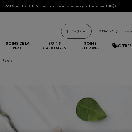
-20% sur tout + Pochette à cosmétiques gratuite sur 100$+
C$ - CA (FR)
MAGASINS
AVAN
SOINS DE LA
SOINS
SOINS
OFFRES
PEAU
CAPILLAIRES
SOLAIRES
l Profond