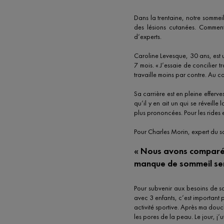
Dans la trentaine, notre sommeil
des lésions cutanées. Comment
d’experts.
Caroline Levesque, 30 ans, est u
7 mois. « J’essaie de concilier t
travaille moins par contre. Au c
Sa carrière est en pleine efferve
qu’il y en ait un qui se réveille
plus prononcées. Pour les rides e
Pour Charles Morin, expert du so
« Nous avons comparé
manque de sommeil sera
Pour subvenir aux besoins de s
avec 3 enfants, c’est important 
activité sportive. Après ma douch
les pores de la peau. Le jour, j’u