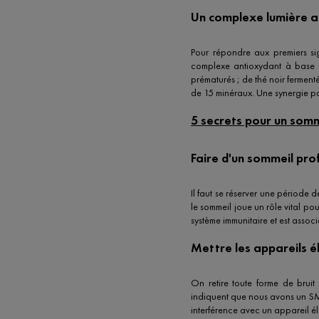
Un complexe lumière 
Pour répondre aux premiers sig
complexe antioxydant à base d
prématurés ; de thé noir fermenté
de 15 minéraux. Une synergie parf
5 secrets pour un som
Faire d'un sommeil pro
Il faut se réserver une période 
le sommeil joue un rôle vital p
système immunitaire et est asso
Mettre les appareils é
On retire toute forme de bruit
indiquent que nous avons un SMS
interférence avec un appareil éle