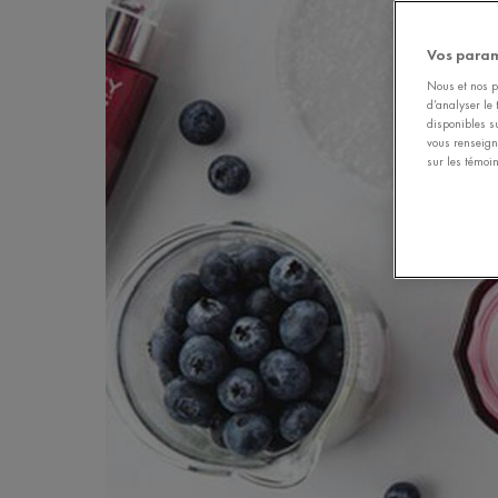
Vos param
Nous et nos pa
d’analyser le 
disponibles s
vous renseign
sur les témoin