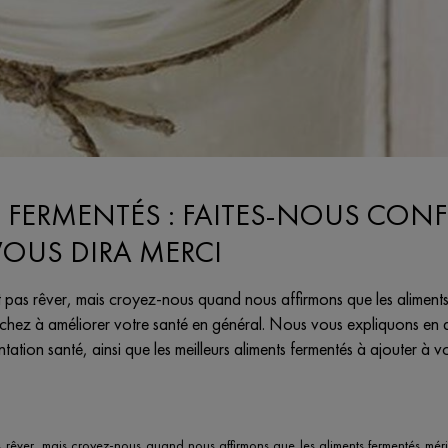
S FERMENTÉS : FAITES-NOUS CON
VOUS DIRA MERCI
t pas rêver, mais croyez-nous quand nous affirmons que les aliments
erchez à améliorer votre santé en général. Nous vous expliquons en 
tation santé, ainsi que les meilleurs aliments fermentés à ajouter à v
 rêver, mais croyez-nous quand nous affirmons que les aliments fermentés mérite