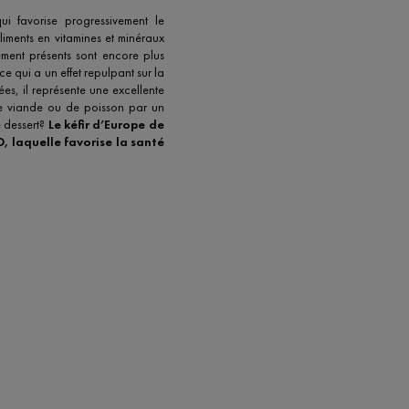
i favorise progressivement le
liments en vitamines et minéraux
llement présents sont encore plus
ce qui a un effet repulpant sur la
s, il représente une excellente
 de viande ou de poisson par un
e dessert?
Le kéfir d’Europe de
, laquelle favorise la santé