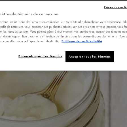
Rejeter tous les t
ètres de témoins de connexion
rtenaires utilisons des témoins de connexion sur notre site afin d’améliorer votre expérience utili
trafic de notre site, vous proposer des publicités ciblées sur des sites tiers et vous proposer des fo
ur les réseaux sociaux. Vous pouvez gérer à tout moment vos préférences, activer des témoins non-
er davantage en lien avec notre utilisation de témoins dans les paramétrages des témoins. Pour e
s, consultez notre politique de confidentialité.
Politique de confidentialité
Paramétrages des témoins
Accepter tous les témoins