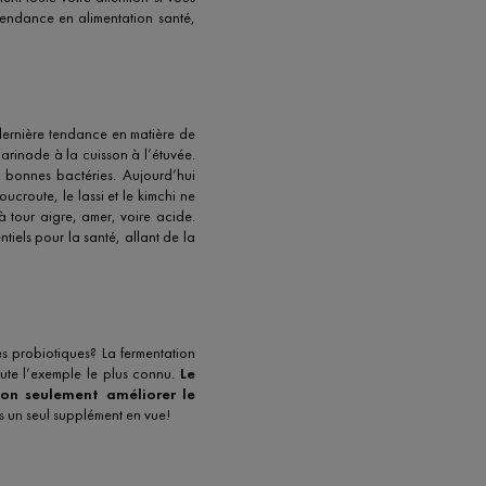
tendance en alimentation santé,
a dernière tendance en matière de
marinade à la cuisson à l’étuvée.
s bonnes bactéries. Aujourd’hui
ucroute, le lassi et le kimchi ne
à tour aigre, amer, voire acide.
tiels pour la santé, allant de la
es probiotiques? La fermentation
oute l’exemple le plus connu.
Le
non seulement améliorer le
s un seul supplément en vue!