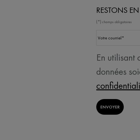
RESTONS E
(*)
champs obligatoires
Votre courriel
*
En utilisant
données soi
confidential
ENVOYER