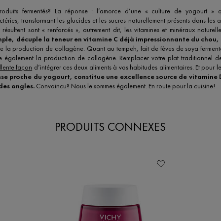
oduits fermentés? La réponse : l’amorce d’une « culture de yogourt » qu
ies, transformant les glucides et les sucres naturellement présents dans les a
n résultent sont « renforcés », autrement dit, les vitamines et minéraux nature
mple, décuple la teneur en vitamine C déjà impressionnante du chou,
 la production de collagène. Quant au tempeh, fait de fèves de soya fermentée
le également la production de collagène. Remplacer votre plat traditionnel
llente façon
d’intégrer ces deux aliments à vos habitudes alimentaires. Et pour l
isse proche du yogourt, constitue une excellence source de vitamine D
des ongles.
Convaincu? Nous le sommes également. En route pour la cuisine!
PRODUITS CONNEXES