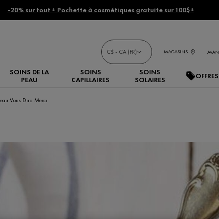
-20% sur tout + Pochette à cosmétiques gratuite sur 100$+
C$ - CA (FR)
MAGASINS
AVAN
SOINS DE LA
SOINS
SOINS
OFFRES
PEAU
CAPILLAIRES
SOLAIRES
 Peau Vous Dira Merci