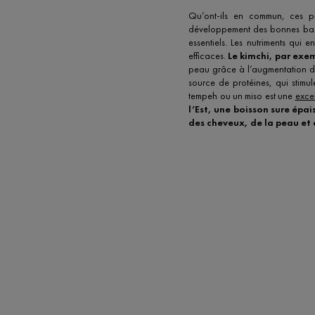
Qu’ont-ils en commun, ces pr
développement des bonnes bactér
essentiels. Les nutriments qui e
efficaces.
Le kimchi, par exe
peau grâce à l’augmentation de
source de protéines, qui stimu
tempeh ou un miso est une
exce
l’Est, une boisson sure épa
des cheveux, de la peau et 