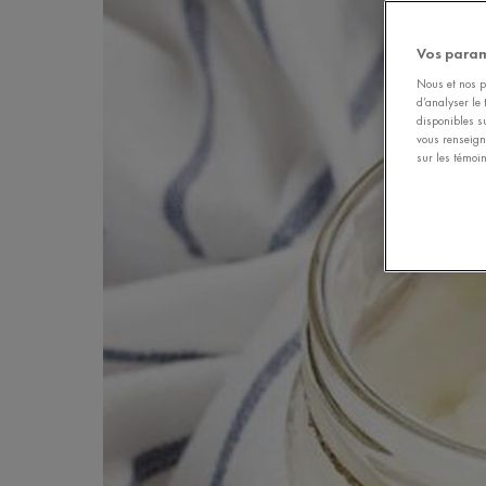
Vos param
Nous et nos pa
d’analyser le 
disponibles s
vous renseign
sur les témoin