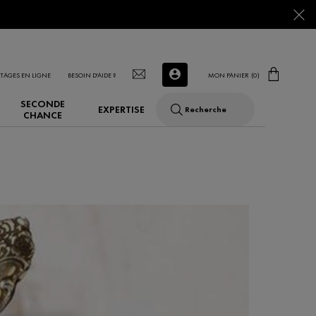
TAGES EN LIGNE
BESOIN D'AIDE ?
MON PANIER
0
0 PRODUCT IN CART
SECONDE
EXPERTISE
Recherche
CHANCE