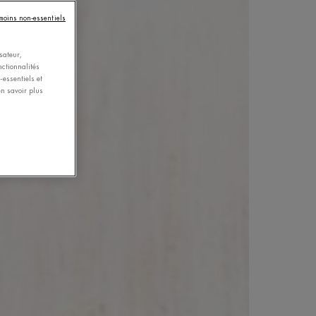
émoins non-essentiels
sateur,
nctionnalités
essentiels et
n savoir plus