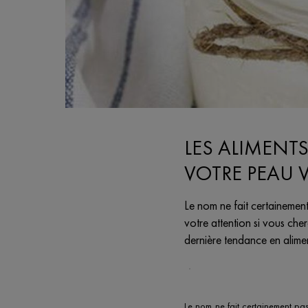
LES ALIMENT
VOTRE PEAU 
Le nom ne fait certainemen
votre attention si vous ch
dernière tendance en alimen
Creation Date:
Update Date:
07 févr. 2024
Le nom ne fait certainement pas