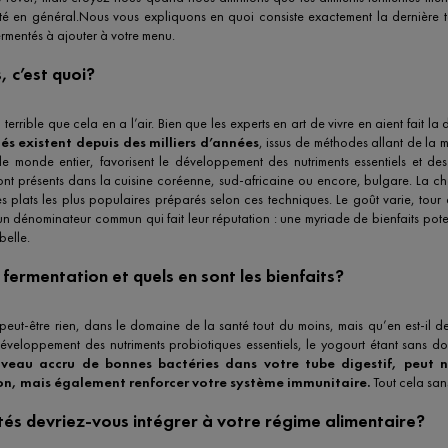
té en général.Nous vous expliquons en quoi consiste exactement la dernière 
fermentés à ajouter à votre menu.
, c’est quoi?
 terrible que cela en a l’air. Bien que les experts en art de vivre en aient fait l
és existent depuis des milliers d’années
, issus de méthodes allant de la 
 le monde entier, favorisent le développement des nutriments essentiels et de
ont présents dans la cuisine coréenne, sud-africaine ou encore, bulgare. La cho
plats les plus populaires préparés selon ces techniques. Le goût varie, tour 
un dénominateur commun qui fait leur réputation : une myriade de bienfaits poten
belle.
fermentation et quels en sont les bienfaits?
 peut-être rien, dans le domaine de la santé tout du moins, mais qu’en est-il d
éveloppement des nutriments probiotiques essentiels, le yogourt étant sans d
 niveau accru de bonnes bactéries dans votre tube digestif, peut 
n, mais également renforcer votre système immunitaire.
Tout cela san
és devriez-vous intégrer à votre régime alimentaire?