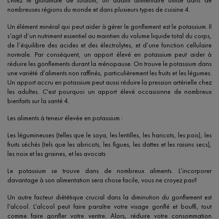
Évitez le glutamate de sodium, un additif alimentaire utilisé dans de
nombreuses régions du monde et dans plusieurs types de cuisine 4.
Un élément minéral qui peut aider à gérer le gonflement est le potassium. Il
s’agit d’un nutriment essentiel au maintien du volume liquide total du corps,
de l’équilibre des acides et des électrolytes, et d’une fonction cellulaire
normale. Par conséquent, un apport élevé en potassium peut aider à
réduire les gonflements durant la ménopause. On trouve le potassium dans
une variété d’aliments non raffinés, particulièrement les fruits et les légumes.
Un apport accru en potassium peut aussi réduire la pression artérielle chez
les adultes. C'est pourquoi un apport élevé occasionne de nombreux
bienfaits sur la santé 4.
Les aliments à teneur élevée en potassium :
Les légumineuses (telles que le soya, les lentilles, les haricots, les pois), les
fruits séchés (tels que les abricots, les figues, les dattes et les raisins secs),
les noix et les graines, et les avocats
Le potassium se trouve dans de nombreux aliments. L’incorporer
davantage à son alimentation sera chose facile, vous ne croyez pas?
Un autre facteur diététique crucial dans la diminution du gonflement est
l’alcool. L’alcool peut faire paraître votre visage gonflé et bouffi, tout
comme faire gonfler votre ventre. Alors, réduire votre consommation