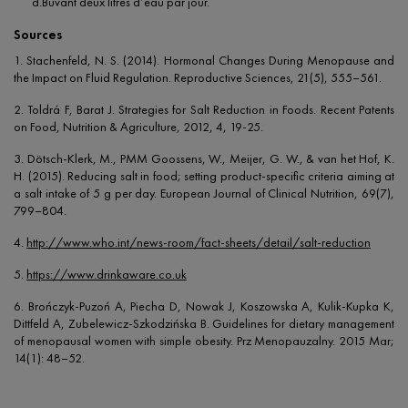
d.Buvant deux litres d’eau par jour.
Sources
1. Stachenfeld, N. S. (2014). Hormonal Changes During Menopause and
the Impact on Fluid Regulation. Reproductive Sciences, 21(5), 555–561.
2. Toldrá F, Barat J. Strategies for Salt Reduction in Foods. Recent Patents
on Food, Nutrition & Agriculture, 2012, 4, 19-25.
3. Dötsch-Klerk, M., PMM Goossens, W., Meijer, G. W., & van het Hof, K.
H. (2015). Reducing salt in food; setting product-specific criteria aiming at
a salt intake of 5 g per day. European Journal of Clinical Nutrition, 69(7),
799–804.
4.
http://www.who.int/news-room/fact-sheets/detail/salt-reduction
5.
https://www.drinkaware.co.uk
6. Brończyk-Puzoń A, Piecha D, Nowak J, Koszowska A, Kulik-Kupka K,
Dittfeld A, Zubelewicz-Szkodzińska B. Guidelines for dietary management
of menopausal women with simple obesity. Prz Menopauzalny. 2015 Mar;
14(1): 48–52.