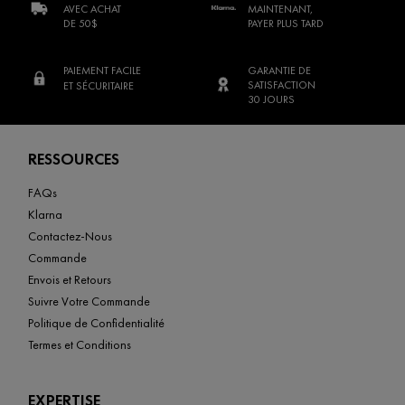
AVEC ACHAT
MAINTENANT,
DE 50$
PAYER PLUS TARD
PAIEMENT FACILE
GARANTIE DE
SATISFACTION
ET SÉCURITAIRE
30 JOURS
Footer navigation
RESSOURCES
FAQs
Klarna
Contactez-Nous
Commande
Envois et Retours
Suivre Votre Commande
Politique de Confidentialité
Termes et Conditions
EXPERTISE