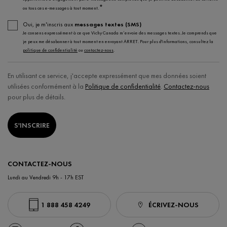
*
ou tous ces e-messages à tout moment.
Oui, je m'inscris aux
messages textes (SMS)
Je consens expressément à ce que Vichy Canada m’envoie des messages textes. Je comprends que
je peux me désabonner à tout moment en envoyant ARRET. Pour plus d'informations, consultez la
politique de confidentialité
ou
contactez-nous
.
En utilisant ce service, j'accepte expressément que mes données soient
utilisées conformément à la
Politique de confidentialité
.
Contactez-nous
pour plus de détails.
S'INSCRIRE
CONTACTEZ-NOUS
Lundi au Vendredi 9h - 17h EST
1 888 458 4249
ÉCRIVEZ-NOUS