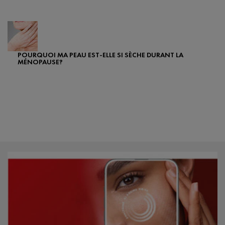
Creation Date:
Update Date:
22 févr. 2022
POURQUOI MA PEAU EST-ELLE SI SÈCHE DURANT LA
MÉNOPAUSE?
Creation Date:
Update Date:
07 mai 2024