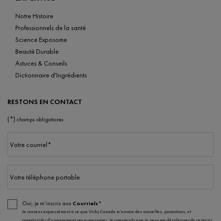
Notre Histoire
Professionnels de la santé
Science Exposome
Beauté Durable
Astuces & Conseils
Dictionnaire d'Ingrédients
RESTONS EN CONTACT
(*)
champs obligatoires
Votre courriel
*
Votre téléphone portable
Oui, je m’inscris aux
Courriels*
Je consens expressément à ce que Vichy Canada m’envoie des nouvelles, promotions, et
opportunités d’engagement par e-messages. Je comprends que je peux me désabonner de certains