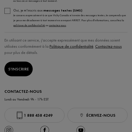
*
ou tous ces e-messages à tout moment.
Oui, je m'inscris aux
messages textes (SMS)
Je consens expressément à ce que Vichy Canada m’envoie des messages textes. Je comprends que
je peux me désabonner à tout moment en envoyant ARRET. Pour plus d'informations, consultez la
politique de confidentialité
ou
contactez-nous
.
En utilisant ce service, j'accepte expressément que mes données soient
utilisées conformément à la
Politique de confidentialité
.
Contactez-nous
pour plus de détails.
S'INSCRIRE
CONTACTEZ-NOUS
Lundi au Vendredi 9h - 17h EST
1 888 458 4249
ÉCRIVEZ-NOUS