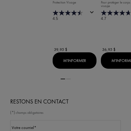
TEINTÉE FPS 60
RAFRAÎCHISSAN
Protection Visage
Pour protéger le corps 
visage
60 SPORT CAPI
SOLEIL
4.5
4.7
39,95 $
36,95 $
WHEN THE CAPITAL SOLE
M'INFORMER
M'INFORM
RESTONS EN CONTACT
(*)
champs obligatoires
Votre courriel
*