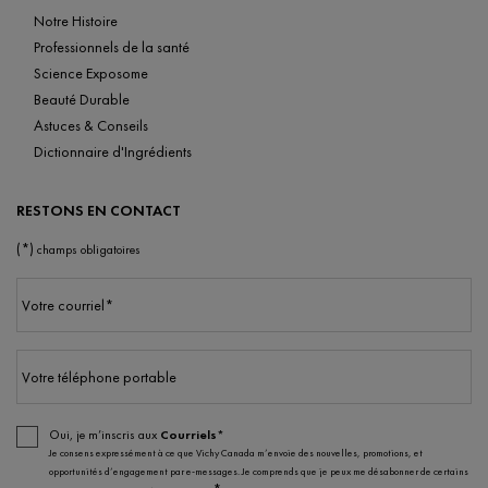
Notre Histoire
Professionnels de la santé
Science Exposome
Beauté Durable
Astuces & Conseils
Dictionnaire d'Ingrédients
RESTONS EN CONTACT
(*)
champs obligatoires
Votre courriel
*
Votre téléphone portable
Oui, je m’inscris aux
Courriels*
Je consens expressément à ce que Vichy Canada m’envoie des nouvelles, promotions, et
opportunités d’engagement par e-messages. Je comprends que je peux me désabonner de certains