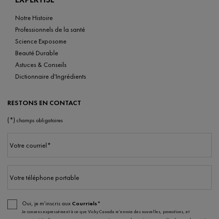
Notre Histoire
Professionnels de la santé
Science Exposome
Beauté Durable
Astuces & Conseils
Dictionnaire d'Ingrédients
RESTONS EN CONTACT
(*)
champs obligatoires
Votre courriel
*
Votre téléphone portable
Oui, je m’inscris aux
Courriels*
Je consens expressément à ce que Vichy Canada m’envoie des nouvelles, promotions, et