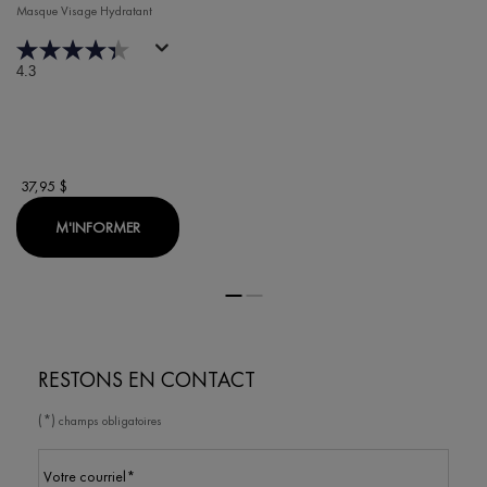
Masque Visage Hydratant
4.3
37,95 $
WHEN THE MASQUE MINÉRAL DÉSALTÉRANT IS AV
M'INFORMER
RESTONS EN CONTACT
(*)
champs obligatoires
Votre courriel
*