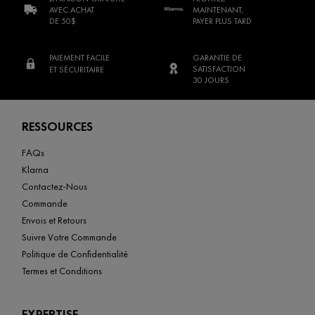
AVEC ACHAT
MAINTENANT,
DE 50$
PAYER PLUS TARD
PAIEMENT FACILE
GARANTIE DE
SATISFACTION
ET SÉCURITAIRE
30 JOURS
Footer navigation
RESSOURCES
FAQs
Klarna
Contactez-Nous
Commande
Envois et Retours
Suivre Votre Commande
Politique de Confidentialité
Termes et Conditions
EXPERTISE