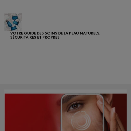
Creation Date:
Update Date:
24 juil. 2025
VOTRE GUIDE DES SOINS DE LA PEAU NATURELS,
SÉCURITAIRES ET PROPRES
Creation Date:
Update Date:
25 sept. 2024