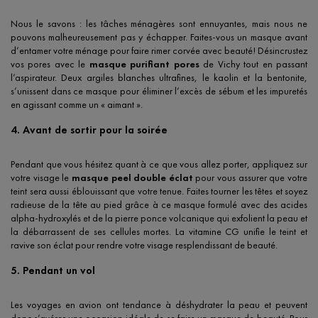
Nous le savons : les tâches ménagères sont ennuyantes, mais nous ne
pouvons malheureusement pas y échapper. Faites-vous un masque avant
d’entamer votre ménage pour faire rimer corvée avec beauté! Désincrustez
vos pores avec le
masque purifiant pores
de Vichy tout en passant
l’aspirateur. Deux argiles blanches ultrafines, le kaolin et la bentonite,
s’unissent dans ce masque pour éliminer l’excès de sébum et les impuretés
en agissant comme un « aimant ».
4. Avant de sortir pour la soirée
Pendant que vous hésitez quant à ce que vous allez porter, appliquez sur
votre visage le
masque peel double éclat
pour vous assurer que votre
teint sera aussi éblouissant que votre tenue. Faites tourner les têtes et soyez
radieuse de la tête au pied grâce à ce masque formulé avec des acides
alpha-hydroxylés et de la pierre ponce volcanique qui exfolient la peau et
la débarrassent de ses cellules mortes. La vitamine CG unifie le teint et
ravive son éclat pour rendre votre visage resplendissant de beauté.
5. Pendant un vol
Les voyages en avion ont tendance à déshydrater la peau et peuvent