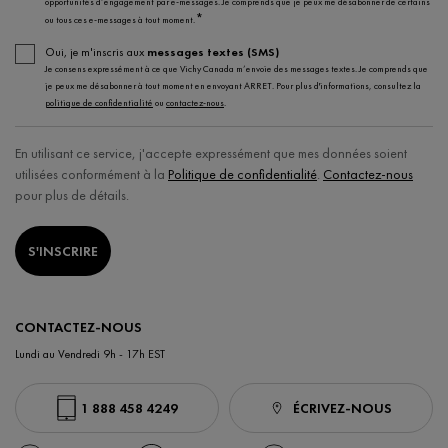
opportunités d’engagement par e-messages. Je comprends que je peux me désabonner de certains
*
ou tous ces e-messages à tout moment.
Oui, je m'inscris aux
messages textes (SMS)
Je consens expressément à ce que Vichy Canada m’envoie des messages textes. Je comprends que
je peux me désabonner à tout moment en envoyant ARRET. Pour plus d'informations, consultez la
politique de confidentialité
ou
contactez-nous
.
En utilisant ce service, j'accepte expressément que mes données soient
utilisées conformément à la
Politique de confidentialité
.
Contactez-nous
pour plus de détails.
S'INSCRIRE
CONTACTEZ-NOUS
Lundi au Vendredi 9h - 17h EST
1 888 458 4249
ÉCRIVEZ-NOUS