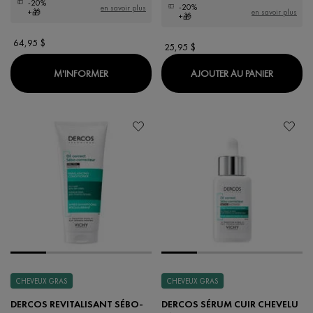
-20%
-20%
en savoir plus
en savoir plus
+🎁
+🎁
64,95 $
25,95 $
WHEN THE LIFTACTIV HYALURONIC SPECIALIST
DÉODOR
M'INFORMER
AJOUTER AU PANIER
CHEVEUX GRAS
CHEVEUX GRAS
DERCOS REVITALISANT SÉBO-
DERCOS SÉRUM CUIR CHEVELU