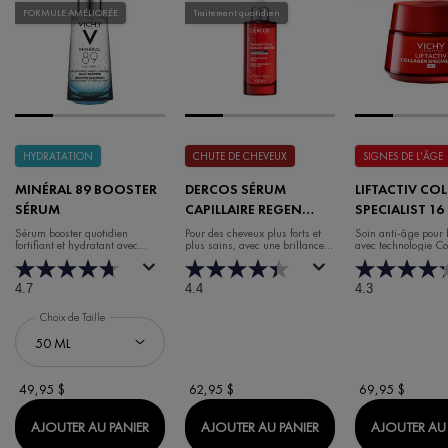
FORMULE AMÉLIORÉE
Traitement quotidien
HYDRATATION
CHUTE DE CHEVEUX
SIGNES DE L'ÂGE
MINÉRAL 89 BOOSTER
DERCOS SÉRUM
LIFTACTIV CO
SÉRUM
CAPILLAIRE REGEN
SPECIALIST 16
BOOSTER
DE JOUR
Sérum booster quotidien
Pour des cheveux plus forts et
Soin anti-âge pour 
fortifiant et hydratant avec
plus sains, avec une brillance et
avec technologie C
acide hyaluronique
un volume accrus.
4.7
4.4
4.3
Choix de Taille
49,95 $
62,95 $
69,95 $
MINÉRAL 89 BOOSTER SÉRUM
DERCOS SÉRUM CAP
AJOUTER AU PANIER
AJOUTER AU PANIER
AJOUTER AU 