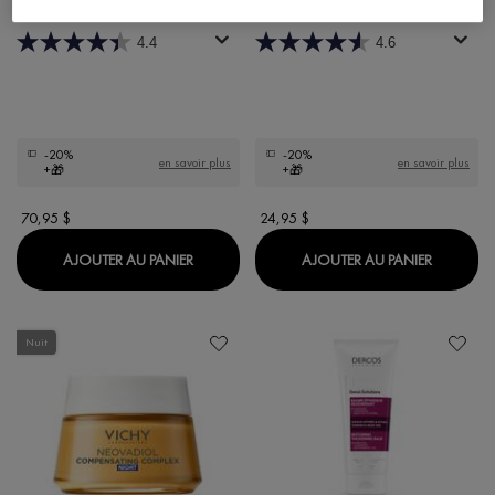
Shampooing pour soulager les
démangeaisons et les irritations (200 ml)
4.4
4.6
-20%
-20%
en savoir plus
en savoir plus
+🎁
+🎁
70,95 $
24,95 $
LIFTACTIV PIGMENT SPECIALIST B3 SÉRUM
DERCOS
AJOUTER AU PANIER
AJOUTER AU PANIER
Nuit