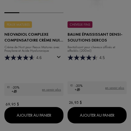
PEAUX MATURES
CHEVEUX FINS
NEOVADIOL COMPLEXE
BAUME ÉPAISSISSANT DENSI-
COMPENSATOIRE CRÈME NUIT
SOLUTIONS DERCOS
REDENSIFIANTE REVITALISANTE
Crème de Nuit pour Peaux Matures avec
Revitalisant pour cheveux affinés et
Proxylane et Acide Hyaluronique
affaiblis (200ml)
4.6
4.5
-20%
-20%
en savoir plus
en savoir plus
+🎁
+🎁
26,95 $
69,95 $
NEOVADIOL COMPLEXE COMPENSATOIRE C
BAUME É
AJOUTER AU PANIER
AJOUTER AU PANIER