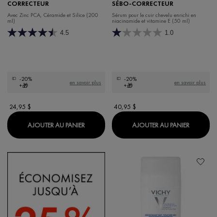
CORRECTEUR
SÉBO-CORRECTEUR
Avec Zinc PCA, Céramide et Silice (200
Sérum pour le cuir chevelu enrichi en
ml)
niacinamide et vitamine E (50 ml)
4.5
1.0
-20%
-20%
en savoir plus
en savoir plus
+🎁
+🎁
24,95 $
40,95 $
DERCOS REVITALISANT SÉBO-CORRECTEU
DERCOS 
AJOUTER AU PANIER
AJOUTER AU PANIER