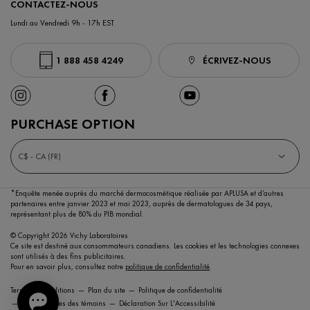
CONTACTEZ-NOUS
Lundi au Vendredi 9h - 17h EST
1 888 458 4249
ÉCRIVEZ-NOUS
PURCHASE OPTION
C$ - CA (FR)
*Enquête menée auprès du marché dermocosmétique réalisée par APLUSA et d’autres
partenaires entre janvier 2023 et mai 2023,
auprès de dermatologues de 34 pays,
représentant plus de 80% du PIB mondial.
© Copyright 2026 Vichy Laboratoires
Ce site est destiné aux consommateurs canadiens. Les cookies et les technologies connexes
sont utilisés à des fins publicitaires.
Pour en savoir plus, consultez notre
politique de confidentialité
.
Termes et conditions
Plan du site
Politique de confidentialité
Paramétrages des témoins
Déclaration Sur L'Accessibilité