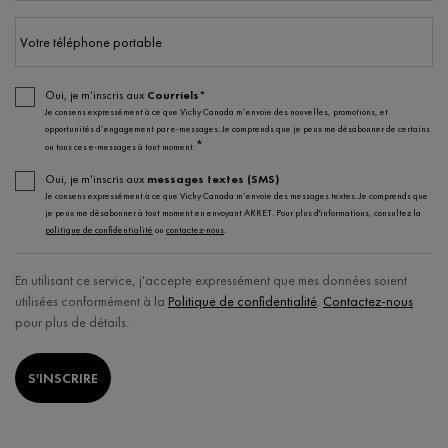
Votre téléphone portable
Oui, je m’inscris aux
Courriels*
Je consens expressément à ce que Vichy Canada m’envoie des nouvelles, promotions, et
opportunités d’engagement par e-messages. Je comprends que je peux me désabonner de certains
*
ou tous ces e-messages à tout moment.
Oui, je m'inscris aux
messages textes (SMS)
Je consens expressément à ce que Vichy Canada m’envoie des messages textes. Je comprends que
je peux me désabonner à tout moment en envoyant ARRET. Pour plus d'informations, consultez la
politique de confidentialité
ou
contactez-nous
.
En utilisant ce service, j'accepte expressément que mes données soient
utilisées conformément à la
Politique de confidentialité
.
Contactez-nous
pour plus de détails.
S'INSCRIRE