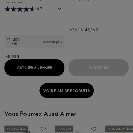
niacinamide
4.7
Old price
67,95 $
New price
47,56 $
-20%
en savoir plus
+🎁
48,95 $
MINÉRAL 89 CRÈME RICHE BOOST HYDRA
COFFRET NE
AJOUTER AU PANIER
EN RUPTURE
VOIR PLUS DE PRODUITS
Vous Pourrez Aussi Aimer
#1 AU QUÉBEC
NOUVEAU
FORMULE AMÉLIOR