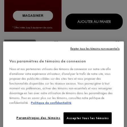
DERCOS 
AJOUTER AU PANIER
FORMULE AMÉLIORÉE
Rejeter tous les témoins non-essentiels
Vos paramètres de témoins de connexion
Nous et nos partenaires utilisons des témoins de connexion sur notre site afin
d’améliorer votre expérience utilisateur, d’analyser le trafic de notre site, vous
proposer des publicités ciblées sur des sites tiers et vous proposer des
fonctionnalités disponibles sur les réseaux sociaux. Vous pouvez gérer à tout
moment vos préférences, activer des témoins non-essentiels et vous renseigner
davantage en lien avec notre utilisation de témoins dans les paramétrages des
témoins. Pour en savoir plus sur les témoins, consultez notre politique de
confidentialité.
Politique de confidentialité
SIGNES DE L'ÂGE
DERCOS
LIFTACTIV PIGMENT SPECIALIST
DERCOS SHAMPOOING
Paramétrages des témoins
Accepter tous les témoins
B3 SÉRUM
DERMO-APAISANT