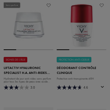
Sans parfum
SIGNES DE L'ÂGE
PROTECTION ANTI-ODEUR
LIFTACTIV HYALURONIC
DÉODORANT CONTRÔLE
SPECIALIST H.A. ANTI-RIDES
CLINIQUE
CRÈME HYDRATANTE DE JOUR
Hydratant de jour anti-rides sans parfum
Protection anti-transpirante 48H
pour tous les types de peau avec acide
SANS PARFUM
hyaluronique et rhamnose.
3.0
4.6