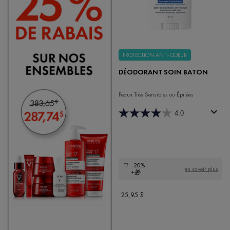
PROTECTION ANTI-ODEUR
DÉODORANT SOIN BATON
Peaux Très Sensibles ou Épilées
4.0
-20%
en savoir plus
+🎁
25,95 $