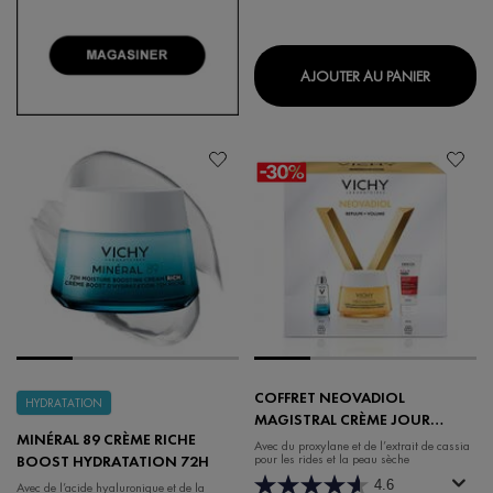
DÉODOR
AJOUTER AU PANIER
COFFRET NEOVADIOL
HYDRATATION
MAGISTRAL CRÈME JOUR
MINÉRAL 89 CRÈME RICHE
RELIPIDANTE REDÉFINISSANTE
Avec du proxylane et de l’extrait de cassia
pour les rides et la peau sèche
BOOST HYDRATATION 72H
4.6
Avec de l’acide hyaluronique et de la