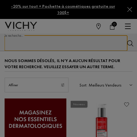
-20% sur tout + Pochette à cosmétiques gratuite sur
100$+
0
MAGASINS
MON
0 PRODUCT IN CA
PANIER
Je recherche...
Reche
Main content
NOUS SOMMES DÉSOLÉS, IL N’Y A AUCUN RÉSULTAT POUR
VOTRE RECHERCHE. VEUILLEZ ESSAYER UN AUTRE TERME.
Sort:
Affiner
Filters menu
Nouveau