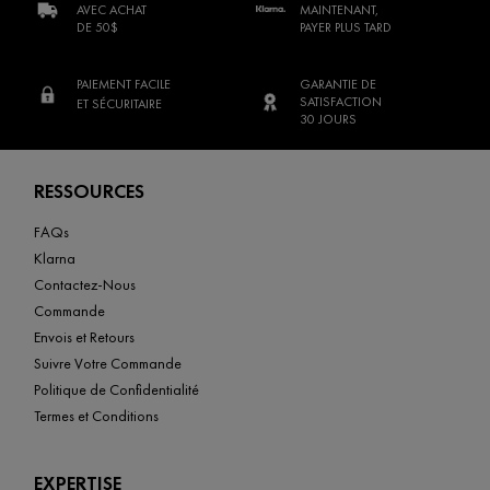
AVEC ACHAT
MAINTENANT,
DE 50$
PAYER PLUS TARD
PAIEMENT FACILE
GARANTIE DE
SATISFACTION
ET SÉCURITAIRE
30 JOURS
Footer navigation
RESSOURCES
FAQs
Klarna
Contactez-Nous
Commande
Envois et Retours
Suivre Votre Commande
Politique de Confidentialité
Termes et Conditions
EXPERTISE