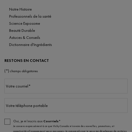
Notre Histoire
Professionnels de la santé
Science Exposome
Beauté Durable
Astuces & Conseils
Dictionnaire d'Ingrédients
RESTONS EN CONTACT
(*)
champs obligatoires
Votre courriel
*
Votre téléphone portable
Oui, je m’inscris aux
Courriels*
Je consens expressément à ce que Vichy Canada m’envoie des nouvelles, promotions, et
opportunités d’engagement par e-messages. Je comprends que je peux me désabonner de certains