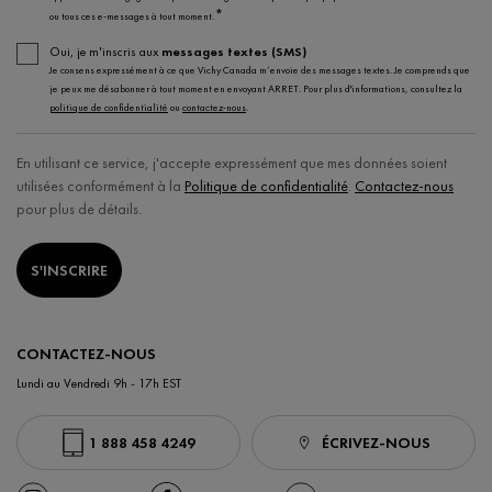
*
ou tous ces e-messages à tout moment.
Oui, je m'inscris aux
messages textes (SMS)
Je consens expressément à ce que Vichy Canada m’envoie des messages textes. Je comprends que
je peux me désabonner à tout moment en envoyant ARRET. Pour plus d'informations, consultez la
politique de confidentialité
ou
contactez-nous
.
En utilisant ce service, j'accepte expressément que mes données soient
utilisées conformément à la
Politique de confidentialité
.
Contactez-nous
pour plus de détails.
S'INSCRIRE
CONTACTEZ-NOUS
Lundi au Vendredi 9h - 17h EST
1 888 458 4249
ÉCRIVEZ-NOUS