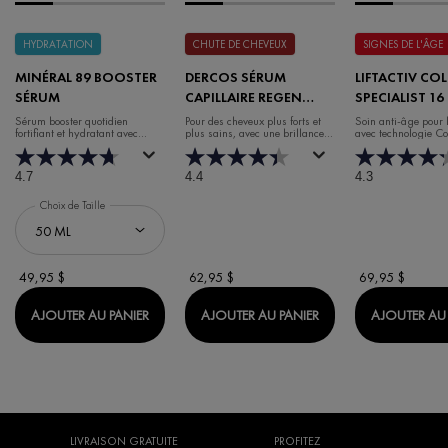
HYDRATATION
CHUTE DE CHEVEUX
SIGNES DE L'ÂGE
MINÉRAL 89 BOOSTER
DERCOS SÉRUM
LIFTACTIV CO
SÉRUM
CAPILLAIRE REGEN
SPECIALIST 16
BOOSTER
DE JOUR
Sérum booster quotidien
Pour des cheveux plus forts et
Soin anti-âge pour 
fortifiant et hydratant avec
plus sains, avec une brillance et
avec technologie C
acide hyaluronique
un volume accrus.
4.7
4.4
4.3
Choix de Taille
49,95 $
62,95 $
69,95 $
MINÉRAL 89 BOOSTER SÉRUM
DERCOS SÉRUM CAP
AJOUTER AU PANIER
AJOUTER AU PANIER
AJOUTER AU 
LIVRAISON GRATUITE
PROFITEZ