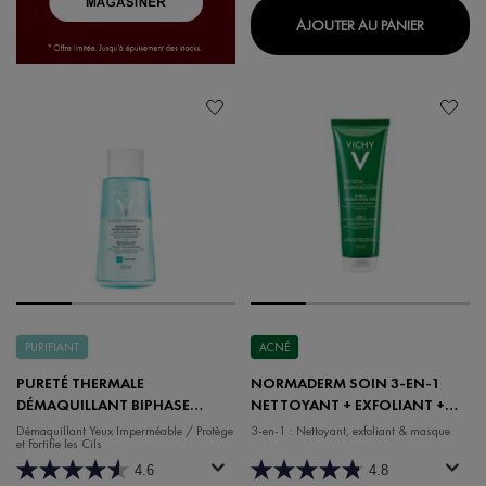
LIFTACT
AJOUTER AU PANIER
PURIFIANT
ACNÉ
PURETÉ THERMALE
NORMADERM SOIN 3-EN-1
DÉMAQUILLANT BIPHASE
NETTOYANT + EXFOLIANT +
HYDROFUGE POUR LES YEUX
MASQUE
Démaquillant Yeux Imperméable / Protège
3-en-1 : Nettoyant, exfoliant & masque
et Fortifie les Cils
4.6
4.8