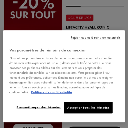
SIGNES DE L'ÂGE
LIFTACTIV HYALURONIC
SPECIALIST H.A. ANTI-RIDES
Rejeter tous les témoins non-essentiels
CRÈME HYDRATANTE DE NUIT
Formulé avec de l'acide hyaluronique et du
Rhamnose pour réduire les signes visibles
de l'âge.
Vos paramètres de témoins de connexion
4.6
Nous et nos partenaires utilisons des témoins de connexion sur notre site afin
d’améliorer votre expérience utilisateur, d’analyser le trafic de notre site, vous
proposer des publicités ciblées sur des sites tiers et vous proposer des
fonctionnalités disponibles sur les réseaux sociaux. Vous pouvez gérer à tout
moment vos préférences, activer des témoins non-essentiels et vous renseigner
-20%
en savoir plus
davantage en lien avec notre utilisation de témoins dans les paramétrages des
+🎁
témoins. Pour en savoir plus sur les témoins, consultez notre politique de
confidentialité.
Politique de confidentialité
64,95 $
Paramétrages des témoins
Accepter tous les témoins