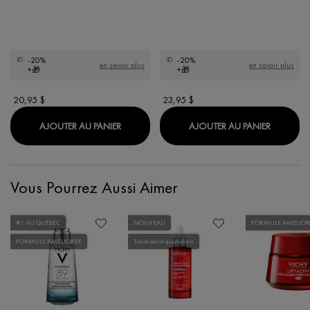
-20%
-20%
en savoir plus
en savoir plus
+🎁
+🎁
20,95 $
23,95 $
PURETÉ THERMALE DÉMAQUILLANT BIPHA
NORMADE
AJOUTER AU PANIER
AJOUTER AU PANIER
Vous Pourrez Aussi Aimer
#1 AU QUÉBEC
NOUVEAU
FORMULE AMÉLIOR
FORMULE AMÉLIORÉE
Traitement quotidien