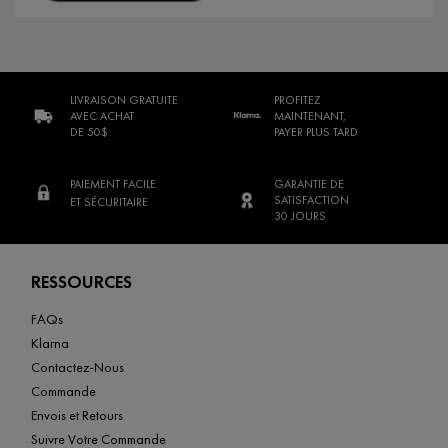
LIVRAISON GRATUITE
PROFITEZ
AVEC ACHAT
MAINTENANT,
DE 50$
PAYER PLUS TARD
PAIEMENT FACILE
GARANTIE DE
SATISFACTION
ET SÉCURITAIRE
30 JOURS
Footer navigation
RESSOURCES
FAQs
Klarna
Contactez-Nous
Commande
Envois et Retours
Suivre Votre Commande