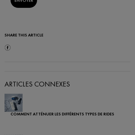
ENVOYER
SHARE THIS ARTICLE
Share On Facebook
ARTICLES CONNEXES
COMMENT ATTÉNUER LES DIFFÉRENTS TYPES DE RIDES
Creation Date:
Update Date:
25 sept. 2024