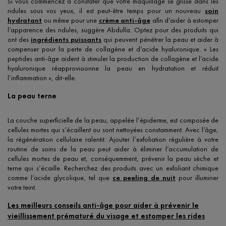
Si vous commencez à constater que votre maquillage se glisse dans les
ridules sous vos yeux, il est peut-être temps pour un nouveau
soin
hydratant
ou même pour une
crème anti-âge
afin d’aider à estomper
l’apparence des ridules, suggère Abdulla. Optez pour des produits qui
ont des
ingrédients puissants
qui peuvent pénétrer la peau et aider à
compenser pour la perte de collagène et d’acide hyaluronique. « Les
peptides anti-âge aident à stimuler la production de collagène et l’acide
hyaluronique réapprovisionne la peau en hydratation et réduit
l’inflammation », dit-elle.
La peau terne
La couche superficielle de la peau, appelée l’épiderme, est composée de
cellules mortes qui s’écaillent ou sont nettoyées constamment. Avec l’âge,
la régénération cellulaire ralentit. Ajouter l’exfoliation régulière à votre
routine de soins de la peau peut aider à éliminer l’accumulation de
cellules mortes de peau et, conséquemment, prévenir la peau sèche et
terne qui s’écaille. Recherchez des produits avec un exfoliant chimique
comme l’acide glycolique, tel que
ce peeling de nuit
pour illuminer
votre teint.
Les meilleurs conseils anti-âge pour aider à prévenir le
vieillissement prématuré du visage et estomper les rides