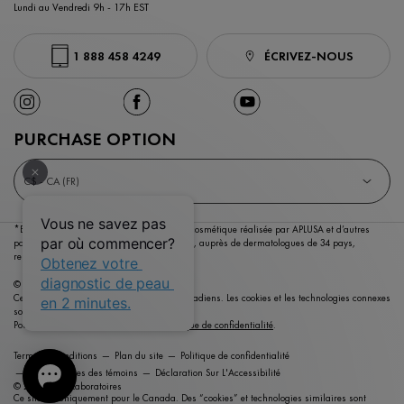
Lundi au Vendredi 9h - 17h EST
1 888 458 4249
ÉCRIVEZ-NOUS
PURCHASE OPTION
C$ - CA (FR)
*Enquête menée auprès du marché dermocosmétique réalisée par APLUSA et d’autres
partenaires entre janvier 2023 et mai 2023,
auprès de dermatologues de 34 pays,
représentant plus de 80% du PIB mondial.
© Copyright 2026 Vichy Laboratoires
Ce site est destiné aux consommateurs canadiens. Les cookies et les technologies connexes
sont utilisés à des fins publicitaires.
Pour en savoir plus, consultez notre
politique de confidentialité
.
Termes et conditions
Plan du site
Politique de confidentialité
Paramétrages des témoins
Déclaration Sur L'Accessibilité
© 2021 Vichy Laboratoires
Ce site est uniquement pour le Canada. Des “cookies” et technologies similaires sont