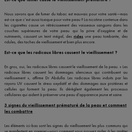
Nous savons que de fumer du tabac est mauvais pour votre santé—mais
est-ce que c’est aussi toxique pour votre peau ? La nicotine contenue dans
les cigarettes cause un rétrécissement des vaisseaux sanguins dans les
couches supérieures de votre peau qui la prive d’oxygène et de
nutriments, causant un teint inégal, des
rides
une peau tombante, des
ridules, des taches de vieillissement et bien plus encore.
Est-ce que les radicaux libres causent le vieillissement ?
En gros, oui, les radicaux libres causent le vieillissement de la peau. « Les
radicaux libres causent les dommages silencieux qui contribuent au
vieillissement », affirme Dr Abdulla. Les radicaux libres induits par les
rayons UV causent le stress oxydatif et des dommages aux protéines et
cellules qui forment la peau. Ils dérèglent également les processus
cellulaires qui aident à préserver une peau d’apparence jeune et saine.
3 signes du vieillissement prématuré de la peau et comment
les combattre
Les éléments ici-bas sont les signes du vieillissement les plus communs qui
se manifestent en premier—voici comment vous pouvez aider à les arrêter