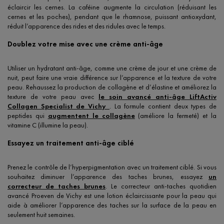
éclaircir les cernes. La caféine augmente la circulation (réduisant les
cernes et les poches), pendant que le rhamnose, puissant antioxydant,
réduit l’apparence des rides et des ridules avec le temps.
Doublez votre mise avec une crème anti-âge
Utiliser un hydratant anti-âge, comme une crème de jour et une crème de
nuit, peut faire une vraie différence sur l’apparence et la texture de votre
peau. Rehaussez la production de collagène et d’élastine et améliorez la
texture de votre peau avec
le soin avancé anti-âge LiftActiv
Collagen Specialist de Vichy
. La formule contient deux types de
peptides qui
augmentent le collagène
(améliore la fermeté) et la
vitamine C (illumine la peau).
Essayez un traitement anti-âge ciblé
Prenez le contrôle de l’hyperpigmentation avec un traitement ciblé. Si vous
souhaitez diminuer l’apparence des taches brunes, essayez
un
correcteur de taches brunes
. Le correcteur anti-taches quotidien
avancé Proeven de Vichy est une lotion éclaircissante pour la peau qui
aide à améliorer l’apparence des taches sur la surface de la peau en
seulement huit semaines.