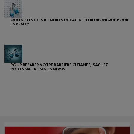
QUELS SONT LES BIENFAITS DE L’ACIDE HYALURONIQUE POUR
LA PEAU ?
Creation Date:
Update Date:
25 sept. 2024
POUR RÉPARER VOTRE BARRIÈRE CUTANÉE, SACHEZ
RECONNAÎTRE SES ENNEMIS
Creation Date:
Update Date:
08 avr. 2024