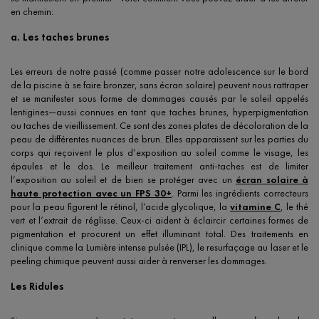
en chemin:
a. Les taches brunes
Les erreurs de notre passé (comme passer notre adolescence sur le bord
de la piscine à se faire bronzer, sans écran solaire) peuvent nous rattraper
et se manifester sous forme de dommages causés par le soleil appelés
lentigines—aussi connues en tant que taches brunes, hyperpigmentation
ou taches de vieillissement. Ce sont des zones plates de décoloration de la
peau de différentes nuances de brun. Elles apparaissent sur les parties du
corps qui reçoivent le plus d’exposition au soleil comme le visage, les
épaules et le dos. Le meilleur traitement anti-taches est de limiter
l’exposition au soleil et de bien se protéger avec un
écran solaire à
haute protection avec un FPS 30+
. Parmi les ingrédients correcteurs
pour la peau figurent le rétinol, l’acide glycolique, la
vitamine C
, le thé
vert et l’extrait de réglisse. Ceux-ci aident à éclaircir certaines formes de
pigmentation et procurent un effet illuminant total. Des traitements en
clinique comme la Lumière intense pulsée (IPL), le resurfaçage au laser et le
peeling chimique peuvent aussi aider à renverser les dommages.
Les Ridules