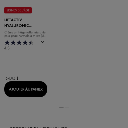
SIGNES DE L'ÂGE
LIFTACTIV
HYALURONIC
SPECIALIST H.A. ANTI-
Crème anti-âge raffermissante
pour peau normale à mixte (50
RIDES CRÈME
ml)
HYDRATANTE DE JOUR
POUR PEAU NORMALE
4.5
À MIXTE
64,95 $
LIFTACTIV HYALURONIC SPECIALIST H.A. ANT
AJOUTER AU PANIER