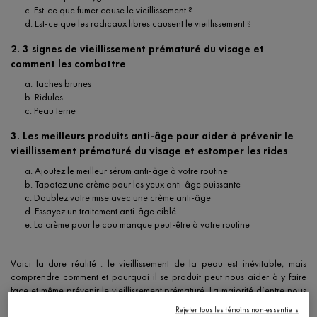
c. Est-ce que fumer cause le vieillissement ?
d. Est-ce que les radicaux libres causent le vieillissement ?
2. 3 signes de vieillissement prématuré du visage et
comment les combattre
a. Taches brunes
b. Ridules
c. Peau terne
3. Les meilleurs produits anti-âge pour aider à prévenir le
vieillissement prématuré du visage et estomper les rides
a. Ajoutez le meilleur sérum anti-âge à votre routine
b. Tapotez une crème pour les yeux anti-âge puissante
c. Doublez votre mise avec une crème anti-âge
d. Essayez un traitement anti-âge ciblé
e. La crème pour le cou manque peut-être à votre routine
Voici la dure réalité : le vieillissement de la peau est inévitable, mais
comprendre comment et pourquoi il se produit peut nous aider à y faire
face et même prévenir le vieillissement prématuré. La majorité d’entre nous
commençons à constater les premiers signes du vieillissement dans la
Rejeter tous les témoins non-essentiels
vingtaine, toutefois, dépendamment de la génétique et du mode de vie, le