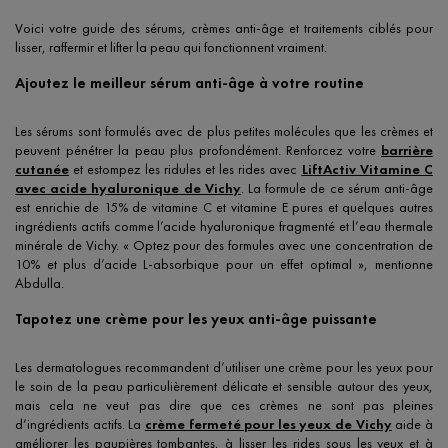
Voici votre guide des sérums, crèmes anti-âge et traitements ciblés pour
lisser, raffermir et lifter la peau qui fonctionnent vraiment.
Ajoutez le meilleur sérum anti-âge à votre routine
Les sérums sont formulés avec de plus petites molécules que les crèmes et
peuvent pénétrer la peau plus profondément. Renforcez votre
barrière
cutanée
et estompez les ridules et les rides avec
LiftActiv Vitamine C
avec acide hyaluronique de Vichy
. La formule de ce sérum anti-âge
est enrichie de 15% de vitamine C et vitamine E pures et quelques autres
ingrédients actifs comme l’acide hyaluronique fragmenté et l’eau thermale
minérale de Vichy. « Optez pour des formules avec une concentration de
10% et plus d’acide L-absorbique pour un effet optimal », mentionne
Abdulla.
Tapotez une crème pour les yeux anti-âge puissante
Les dermatologues recommandent d’utiliser une crème pour les yeux pour
le soin de la peau particulièrement délicate et sensible autour des yeux,
mais cela ne veut pas dire que ces crèmes ne sont pas pleines
d’ingrédients actifs. La
crème fermeté pour les yeux de Vichy
aide à
améliorer les paupières tombantes, à lisser les rides sous les yeux et à