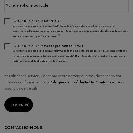
Votre téléphone portable
Oui, je m’inscris aux
Courriels*
Je consens expressément à ce que Vichy Canada m’envoie des nouvelles, promotions, et
opportunités d’engagement par e-messages. Je comprends que je peux me désabonner de certains
*
ou tous ces e-messages à tout moment.
Oui, je m'inscris aux
messages textes (SMS)
Je consens expressément à ce que Vichy Canada m’envoie des messages textes. Je comprends que
je peux me désabonner à tout moment en envoyant ARRET. Pour plus d'informations, consultez la
politique de confidentialité
ou
contactez-nous
.
En utilisant ce service, j'accepte expressément que mes données soient
utilisées conformément à la
Politique de confidentialité
.
Contactez-nous
pour plus de détails.
S'INSCRIRE
CONTACTEZ-NOUS